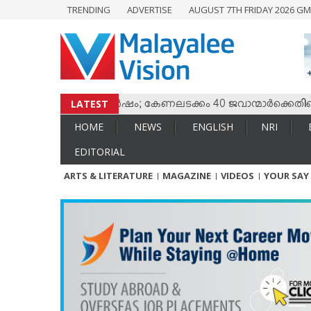
TRENDING
ADVERTISE
AUGUST 7TH FRIDAY 2026 GM
HOME
NEWS
ENGLISH
NRI
LATEST
സും തമ്മില്‍ സംഘര്‍ഷം; കേണലടക്കം 40 ജവാന്മാര്‍ക്കെതിരെ വ
ENTERTAINMENT
HOME
NEWS
ENGLISH
NRI
MV SPECIAL
EDITORIAL
SPORTS
ARTS & LITERATURE
MAGAZINE
VIDEOS
YOUR SAY
LIFESTYLE
TECH & AUTO
SOCIAL SPHERE
EDITORIAL
ARTS & LITERATURE
MAGAZINE