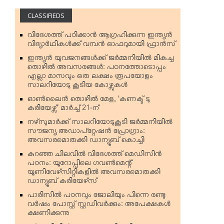
CLASSIFIEDS
വിദേശത്ത് പഠിക്കാന്‍ ആഗ്രഹിക്കുന്ന ഇന്ത്യന്‍
വിദ്യാര്‍ഥികള്‍ക്ക് വമ്പന്‍ ഓഫറുമായി ഫ്രാന്‍സ്
ഇന്ത്യന്‍ യുവജനങ്ങള്‍ക്ക് ജര്‍മ്മനിയില്‍ മികച്ച
തൊഴില്‍ അവസരങ്ങള്‍: പഠനത്തോടൊപ്പം
എല്ലാ മാസവും ഒരു ലക്ഷം രൂപയോളം
സാലറിയോടു കൂടിയ കോഴ്സുകള്‍
ഓണ്‍ലൈന്‍ തൊഴില്‍ മേള, ‘കണക്ട് ടു
കരിയേഴ്സ്’ മാര്‍ച്ച് 21-ന്
നഴ്‌സുമാര്‍ക്ക് സാലറിയോടുകൂടി ജര്‍മ്മനിയില്‍
സൗജന്യ അഡാപ്റ്റേഷന്‍ പ്രോഗ്രാം:
അവസരമൊരുക്കി ഡാന്യൂബ് കൊച്ചി
കുറഞ്ഞ ചിലവില്‍ വിദേശത്ത് മെഡിസിന്‍
പഠനം: യൂറോപ്പിലെ ഗവണ്‍മെന്റ്
യൂണിവേഴ്‌സിറ്റികളില്‍ അവസരമൊരുക്കി
ഡാന്യൂബ് കരിയേഴ്‌സ്
പാരിസില്‍ പഠനവും ജോലിയും പിന്നെ രണ്ടു
വര്‍ഷം പോസ്റ്റ് സ്റ്റഡിവര്‍ക്കും: അപേക്ഷകള്‍
ക്ഷണിക്കുന്നു