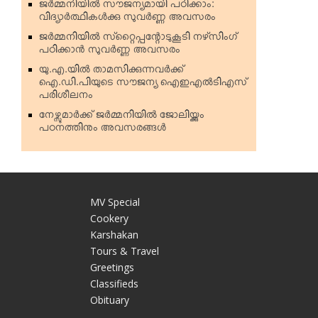
ജര്‍മ്മനിയില്‍ സൗജന്യമായി പഠിക്കാം:
വിദ്യാര്‍ത്ഥികള്‍ക്കു സുവര്‍ണ്ണ അവസരം
ജര്‍മ്മനിയില്‍ സ്‌റ്റൈപ്പന്റോടുകൂടി നഴ്‌സിംഗ്
പഠിക്കാന്‍ സുവര്‍ണ്ണ അവസരം
യു.എ.യില്‍ താമസിക്കുന്നവര്‍ക്ക്
ഐ.ഡി.പിയുടെ സൗജന്യ ഐഇഎല്‍ടിഎസ്
പരിശീലനം
നേഴ്സുമാര്‍ക്ക് ജര്‍മ്മനിയില്‍ ജോലിയ്ക്കും
പഠനത്തിനും അവസരങ്ങള്‍
MV Special
Cookery
Karshakan
e
Tours & Travel
Greetings
Classifieds
Obituary