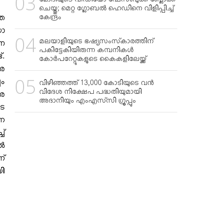
മോദിയുടെ വീഡിയോ ഫേസ്ബുക്ക് ബ്ലോക്ക്
ചെയ്തു; മെറ്റ ഗ്ലോബല്‍ ഹെഡിനെ വിളിപ്പിച്ച്
്ത
കേന്ദ്രം
യോ
മലയാളിയുടെ ഭഷ്യസംസ്‌കാരത്തിന്
ന
പകിട്ടേകിയിരുന്ന കമ്പനികള്‍
്.
കോര്‍പറേറ്റുകളുടെ കൈകളിലേയ്ക്ക്
രെ
പം
വിഴിഞ്ഞത്ത് 13,000 കോടിയുടെ വന്‍
വിദേശ നിക്ഷേപ പദ്ധതിയുമായി
രെ
അദാനിയും എംഎസ്‌സി ഗ്രൂപ്പും
ടെ
രണ
ച്
്‍
ണ്
ി