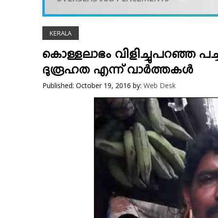
VIDEOS
YOUR SAY
KERALA
COOKERY
KARSHAKAN
കൊള്ളലാഭം വിളിച്ചുപറഞ്ഞ പച്ച
TOURS & TRAVEL
ദുരൂഹത എന്ന് വാര്‍ത്തകള്‍
GREETINGS
Published: October 19, 2016
by:
Web Desk
CLASSIFIEDS
OBITUARY