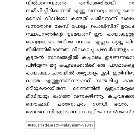
വിൽക്കുന്നവരാണു തനിക്കെതിരായി 
സമീപിച്ചിരിക്കുന്നത്. എന്തു വന്നാലും തോറ്റു ക
ലൈവ് വീഡിയോ കണ്ടത് പതിനൊന്ന് ലക്ഷം പ
വന്നതോടെ കേസ് പോലും പൊലീസിന് ഉപേക്ഷ
സ്ഥാപനത്തിന്റെ ഉടമയാണ് ഈ കായംകുളത്തുകാരൻ
കൊള്ളലാഭം തനിക്കു വേണ്ട. എല്ലാം ഒറ്റയ്ക്ക
തിരിഞ്ഞിരിക്കുന്നത്. വിലകുറച്ചു പഴവർഗങ്ങളും 
കൂടുതൽ സ്ഥലങ്ങളിൽ കച്ചവടം തുടങ്ങണമെന്നു
പിഴിയുന്ന മറ്റു കച്ചവടക്കാർക്ക് ഒരു പാഠ
കായംകുളം ചന്തയിൽ ശത്രുക്കളും കൂടി. ഇത
വാത്ത എത്തുന്നത്.നൗഷാദ് സഞ്ചരിച്ച കാര
മറിയുകയായിരുന്നു. മരണത്തില്‍ ദുരൂഹതയുണ്ട
മീഡിയയും രംഗത്ത് വന്നുകഴിഞ്ഞു. കച്ചവടക്ക
നൌഷാദ്. പത്തനാപുരം ഗാന്ധി ഭവനും ച
അന്തേവാസികളുടെ വേദന സ്ഥിരം സന്ദര്‍ശകന്‍ 
Noushad-Death-Malayalam-News-