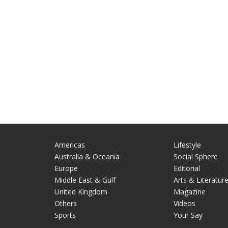
Americas
Lifestyle
Australia & Oceania
Social Sphere
Europe
Editorial
Middle East & Gulf
Arts & Literatur
United Kingdom
Magazine
Others
Videos
Sports
Your Say