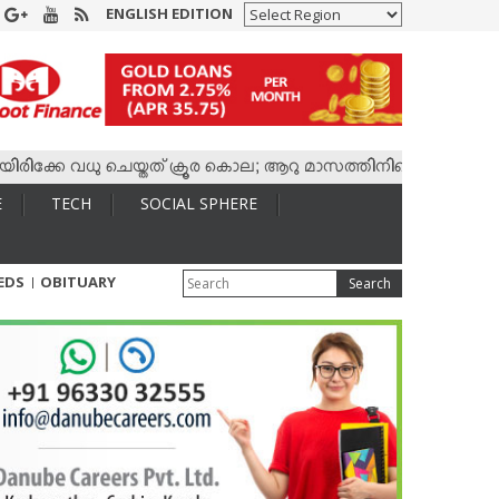
ENGLISH EDITION
കേ വധു ചെയ്തത് ക്രൂര കൊല; ആറു മാസത്തിനിടെ കാമുകനുമായി 4,40
E
TECH
SOCIAL SPHERE
IEDS
OBITUARY
Search