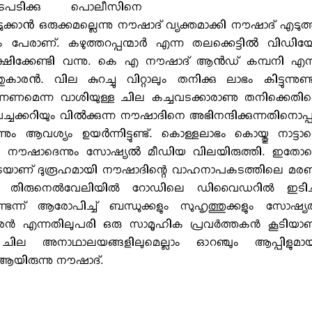
നടപടിക്കു പൊലീസിനെ
ൊടുക്കാൻ ഒരുക്കമല്ലെന്നു നൗഷാദ് വ്യക്തമാക്കി നൗഷാദ് എടുത
േരാണ്. കഴുത്തറപ്പന്മാർ എന്ന തലക്കെട്ടിൽ വിഡി
ിക്കേണ്ടി വന്നു. കെ എ നൗഷാദ് ആൻഡ് കമ്പനി എന്
. വില കുറച്ചു വിറ്റാലും തനിക്കു ലാഭം കിട്ടുന്നുണ്ട
ു തിന്നണമെന്ന വാശിയുള്ള ചില കച്ചവടക്കാരാണു തനിക്കെതി
പച്ചക്കറിയും വിൽക്കുന്ന നൗഷാദിനെ അഭിനന്ദിക്കുന്നതിനൊപ്
ം ആവശ്യം ഉയർന്നിട്ടുണ്ട്. കൊള്ളലാഭം കൊയ്തു നാട്ടാ
മാകട്ടെ നൗഷാദെന്നും സോഷ്യൽ മീഡിയ വിലയിരുത്തി. ഇതോ
ിനിടെയാണ് ദുരൂഹമായി നൗഷാദിന്റെ വാഹനാപകടത്തിലെ മ
്‍ തിരുനെല്‍വേലിയില്‍ റോഡിലെ ഡിവൈഡറില്‍ ഇടിച്
െന്ന് ആരോപിച്ച് ബന്ധുക്കളും സുഹൃത്തുക്കളും സോഷ്യല
ാരന്‍ എന്നതിലുപരി ഒരു സാമൂഹിക പ്രവര്‍ത്തകന്‍ കൂടിയാ
ില അനാഥാലയങ്ങളിലുമെല്ലാം ഓറഞ്ചും ആപ്പിളുമായ
ആയിരുന്നു നൗഷാദ്.