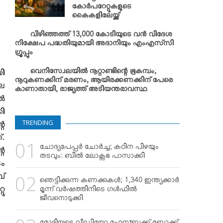
കോര്‍പറേറ്റുകളുടെ
കൈകളിലേയ്ക്ക്
വിഴിഞ്ഞത്ത് 13,000 കോടിയുടെ വന്‍ വിദേശ
നിക്ഷേപ പദ്ധതിയുമായി അദാനിയും എംഎസ്‌സി
ഗ്രൂപ്പും
വെനിസ്വേലയില്‍ നൂറ്റാണ്ടിന്റെ ഭൂകമ്പം;
യി
നൂറുകണക്കിന് മരണം, ആയിരക്കണക്കിന് പേരെ
ലെ
കാണാതായി, രാജ്യത്ത് അടിയന്തരാവസ്ഥ
്‍
കി
TRENDING
റെ
്.
ചോദ്യപേപ്പര്‍ ചോര്‍ച്ച; കഠിന പിഴയും
റെ
തടവും: ബില്‍ ലോക്സഭ പാസാക്കി
ടം
വ്
ഞെട്ടിക്കുന്ന കണക്കുകള്‍; 1,340 ഇന്ത്യക്കാര്‍
റു
മൂന്ന് വര്‍ഷത്തിനിടെ ഗള്‍ഫില്‍
ജീവനൊടുക്കി
്