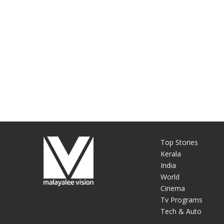
Top Stories
Kerala
India
World
Cinema
Tv Programs
Tech & Auto