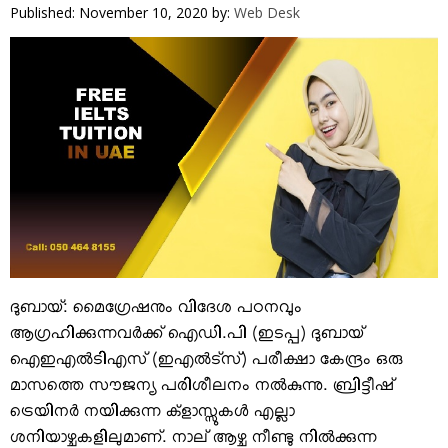
VIDEOS
Published: November 10, 2020
by:
Web Desk
YOUR SAY
COOKERY
KARSHAKAN
TOURS & TRAVEL
GREETINGS
CLASSIFIEDS
OBITUARY
ദുബായ്: മൈഗ്രേഷനും വിദേശ പഠനവും
ആഗ്രഹിക്കുന്നവര്‍ക്ക് ഐഡി.പി (ഇടപ്പ) ദുബായ്
ഐഇഎല്‍ടിഎസ് (ഇഎല്‍ട്‌സ്) പരീക്ഷാ കേന്ദ്രം ഒരു
മാസത്തെ സൗജന്യ പരിശീലനം നല്‍കുന്നു. ബ്രിട്ടീഷ്
ട്രെയിനര്‍ നയിക്കുന്ന ക്ളാസ്സുകള്‍ എല്ലാ
ശനിയാഴ്ചകളിലുമാണ്. നാല് ആഴ്ച നീണ്ടു നില്‍ക്കുന്ന