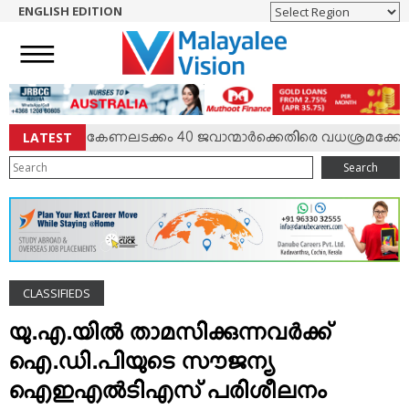
ENGLISH EDITION
HOME
NEWS
ENGLISH
NRI
LATEST
 സംഘര്‍ഷം; കേണലടക്കം 40 ജവാന്മാര്‍ക്കെതിരെ വധശ്രമക്കേസ്
ENTERTAINMENT
Search
MV SPECIAL
SPORTS
LIFESTYLE
TECH & AUTO
CLASSIFIEDS
SOCIAL SPHERE
EDITORIAL
യു.എ.യില്‍ താമസിക്കുന്നവര്‍ക്ക്
ARTS & LITERATURE
ഐ.ഡി.പിയുടെ സൗജന്യ
MAGAZINE
ഐഇഎല്‍ടിഎസ് പരിശീലനം