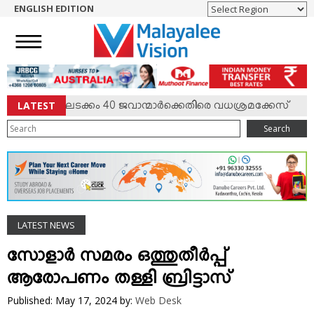
ENGLISH EDITION
HOME
NEWS
ENGLISH
NRI
LATEST
ം; കേണലടക്കം 40 ജവാന്മാര്‍ക്കെതിരെ വധശ്രമക്കേസ്
♦
ENTERTAINMENT
Search
MV SPECIAL
SPORTS
LIFESTYLE
TECH & AUTO
LATEST NEWS
SOCIAL SPHERE
EDITORIAL
സോളാര്‍ സമരം ഒത്തുതീര്‍പ്പ്
ARTS & LITERATURE
ആരോപണം തള്ളി ബ്രിട്ടാസ്
MAGAZINE
Published: May 17, 2024
by:
Web Desk