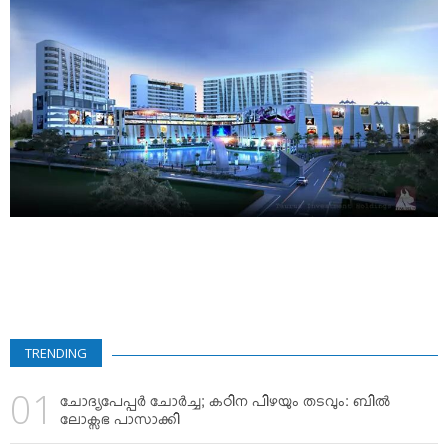
VIDEOS
YOUR SAY
COOKERY
KARSHAKAN
TOURS & TRAVEL
GREETINGS
CLASSIFIEDS
OBITUARY
TRENDING
ചോദ്യപേപ്പര്‍ ചോര്‍ച്ച; കഠിന പിഴയും തടവും: ബില്‍
ലോക്സഭ പാസാക്കി