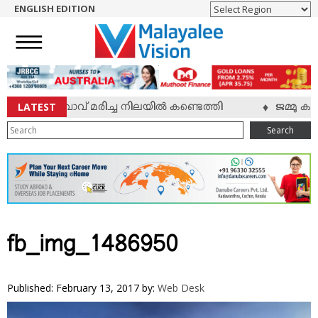
ENGLISH EDITION
HOME
NEWS
ENGLISH
NRI
LATEST
ലയാളി യുവാവ് മരിച്ച നിലയില്‍ കണ്ടെത്തി
ജമ്മു കശ്
♦
ENTERTAINMENT
Search
MV SPECIAL
SPORTS
LIFESTYLE
TECH & AUTO
SOCIAL SPHERE
fb_img_1486950
EDITORIAL
ARTS & LITERATURE
Published: February 13, 2017
by:
Web Desk
MAGAZINE