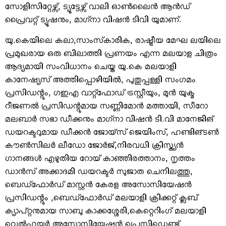
സോളിസിറ്റേഴ്സ്, ട്യൂട്ടേഴ്സ് വാലി ഓണ്‍ലൈന്‍ ആന്‍ഡ്
പ്രൈവറ്റ് ട്യൂഷനും, മാഗ്‌നാ വിഷന്‍ ടിവി യുമാണ്.
യു.കെയിലെ കലാ,സാംസ്‌കാരിക, രാഷ്ട്രീയ മേഘ ലയിലെ
പ്രമുഖരായ ഒരു ബിലാത്തി പ്രണയം എന്ന മലയാള ചിത്രം
ആദ്യമായി സംവിധാനം ചെയ്ത യു.കെ മലയാളി
കാനേഷ്യസ് അത്തിപ്പൊഴിയില്‍, പുതുപ്പള്ളി സംഗമം
പ്രസിഡന്റും, ഗഇഎ വാറ്റ്‌ഫോഡ് ട്രസ്റ്റീയും, മുന്‍ യുക്മ
റീജണല്‍ പ്രസിഡന്റുമായ സണ്ണിമോന്‍ മത്തായി, സീറോ
മലബാര്‍ സഭാ ഡീക്കനും മാഗ്‌നാ വിഷന്‍ ടി.വി മാനേജിങ്
ഡയറക്ടറുമായ ഡീക്കന്‍ ജോയ്സ് ജെയിംസ്, ഹണ്ടിങ്ടണ്‍
കൗണ്‍സിലര്‍ ലീഡോ ജോര്‍ജ്,നിരവധി ക്രിസ്ത്യന്‍
ഗാനങ്ങള്‍ എഴുതിയ റോയ് കാഞ്ഞിരത്താനം, നൃത്തം
ഡാന്‍സ് അക്കാദമി ഡയറക്ടര്‍ സുജാത ചെനിലത്തു,
ബെഡ്‌ഫോര്‍ഡ് മാസ്റ്റന്‍ കേരള അസോസിയേഷന്‍
പ്രസിഡന്റും ,ബെഡ്‌ഫോര്‍ഡ് മലയാളി ക്രിക്കറ്റ് ക്ലബ്
ക്യാപ്റ്റനുമായ സാബു കാക്കശ്ശേരി,കെറ്റെറിംഗ് മലയാളി