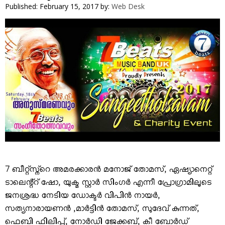
VIDEOS
Published: February 15, 2017
by:
Web Desk
YOUR SAY
COOKERY
KARSHAKAN
TOURS & TRAVEL
GREETINGS
CLASSIFIEDS
OBITUARY
7 ബീറ്റ്സ്ന്റെ അമരക്കാരന്‍ മനോജ് തോമസ്, ഏഷ്യാനെറ്റ്
ടാലെന്റ്‌റ് ഷോ, യുക്മ സ്റ്റാര്‍ സിംഗര്‍ എന്നീ പ്രോഗ്രാമിലൂടെ
ജനശ്രദ്ധ നേടിയ ഡോക്ടര്‍ വിപിന്‍ നായര്‍,
സത്യനാരായണന്‍ ,മാര്‍ട്ടിന്‍ തോമസ്, സുദേവ് കുന്നത്,
ഫെബി ഫിലിപ്പ്, നോര്‍ഡി ജേക്കബ്, കീ ബോര്‍ഡ്