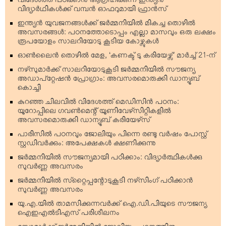
വിദേശത്ത് പഠിക്കാന്‍ ആഗ്രഹിക്കുന്ന ഇന്ത്യന്‍
വിദ്യാര്‍ഥികള്‍ക്ക് വമ്പന്‍ ഓഫറുമായി ഫ്രാന്‍സ്
ഇന്ത്യന്‍ യുവജനങ്ങള്‍ക്ക് ജര്‍മ്മനിയില്‍ മികച്ച തൊഴില്‍
അവസരങ്ങള്‍: പഠനത്തോടൊപ്പം എല്ലാ മാസവും ഒരു ലക്ഷം
രൂപയോളം സാലറിയോടു കൂടിയ കോഴ്സുകള്‍
ഓണ്‍ലൈന്‍ തൊഴില്‍ മേള, ‘കണക്ട് ടു കരിയേഴ്സ്’ മാര്‍ച്ച് 21-ന്
നഴ്‌സുമാര്‍ക്ക് സാലറിയോടുകൂടി ജര്‍മ്മനിയില്‍ സൗജന്യ
അഡാപ്റ്റേഷന്‍ പ്രോഗ്രാം: അവസരമൊരുക്കി ഡാന്യൂബ്
കൊച്ചി
കുറഞ്ഞ ചിലവില്‍ വിദേശത്ത് മെഡിസിന്‍ പഠനം:
യൂറോപ്പിലെ ഗവണ്‍മെന്റ് യൂണിവേഴ്‌സിറ്റികളില്‍
അവസരമൊരുക്കി ഡാന്യൂബ് കരിയേഴ്‌സ്
പാരിസില്‍ പഠനവും ജോലിയും പിന്നെ രണ്ടു വര്‍ഷം പോസ്റ്റ്
സ്റ്റഡിവര്‍ക്കും: അപേക്ഷകള്‍ ക്ഷണിക്കുന്നു
ജര്‍മ്മനിയില്‍ സൗജന്യമായി പഠിക്കാം: വിദ്യാര്‍ത്ഥികള്‍ക്കു
സുവര്‍ണ്ണ അവസരം
ജര്‍മ്മനിയില്‍ സ്‌റ്റൈപ്പന്റോടുകൂടി നഴ്‌സിംഗ് പഠിക്കാന്‍
സുവര്‍ണ്ണ അവസരം
യു.എ.യില്‍ താമസിക്കുന്നവര്‍ക്ക് ഐ.ഡി.പിയുടെ സൗജന്യ
ഐഇഎല്‍ടിഎസ് പരിശീലനം