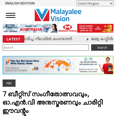
ENGLISH EDITION
HOME
NEWS
ENGLISH
NRI
LATEST
യുവാവ് മരിച്ച നിലയില്‍ കണ്ടെത്തി
ജമ്മു കശ്മീരില്
♦
ENTERTAINMENT
Search
MV SPECIAL
SPORTS
LIFESTYLE
TECH & AUTO
NRI
SOCIAL SPHERE
EDITORIAL
7 ബീറ്റ്സ് സംഗീതോത്സവവും,
ARTS & LITERATURE
ഓ.എന്‍.വി അനുസ്മരണവും ചാരിറ്റി
MAGAZINE
ഈവന്റും