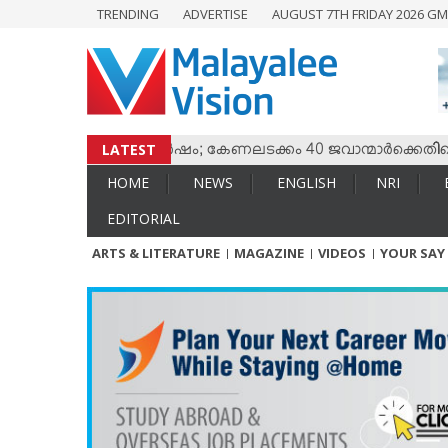
TRENDING
ADVERTISE
AUGUST 7TH FRIDAY 2026 GM
HOME
NEWS
ENGLISH
NRI
LATEST
സും തമ്മില്‍ സംഘര്‍ഷം; കേണലടക്കം 40 ജവാന്മാര്‍ക്കെതിരെ വധ
ENTERTAINMENT
HOME
NEWS
ENGLISH
NRI
MV SPECIAL
EDITORIAL
SPORTS
ARTS & LITERATURE
MAGAZINE
VIDEOS
YOUR SAY
LIFESTYLE
TECH & AUTO
SOCIAL SPHERE
EDITORIAL
ARTS & LITERATURE
MAGAZINE