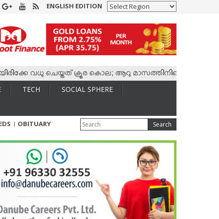
ENGLISH EDITION
േ വധു ചെയ്തത് ക്രൂര കൊല; ആറു മാസത്തിനിടെ കാമുകനുമായി 4,40
E
TECH
SOCIAL SPHERE
IEDS
OBITUARY
Search