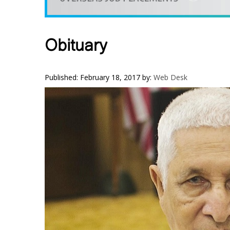
VIDEOS
YOUR SAY
COOKERY
Obituary
KARSHAKAN
TOURS & TRAVEL
Published: February 18, 2017
by:
Web Desk
GREETINGS
CLASSIFIEDS
OBITUARY