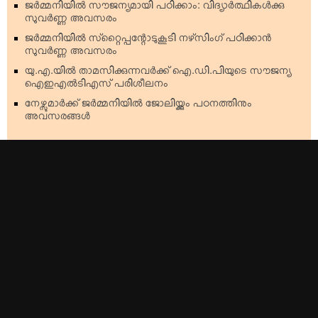
ജര്‍മ്മനിയില്‍ സൗജന്യമായി പഠിക്കാം: വിദ്യാര്‍ത്ഥികള്‍ക്കു
സുവര്‍ണ്ണ അവസരം
ജര്‍മ്മനിയില്‍ സ്‌റ്റൈപ്പന്റോടുകൂടി നഴ്‌സിംഗ് പഠിക്കാന്‍
സുവര്‍ണ്ണ അവസരം
യു.എ.യില്‍ താമസിക്കുന്നവര്‍ക്ക് ഐ.ഡി.പിയുടെ സൗജന്യ
ഐഇഎല്‍ടിഎസ് പരിശീലനം
നേഴ്സുമാര്‍ക്ക് ജര്‍മ്മനിയില്‍ ജോലിയ്ക്കും പഠനത്തിനും
അവസരങ്ങള്‍
Top Stories
Americas
Kerala
Australia & Oceania
India
Europe