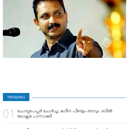
VIDEOS
YOUR SAY
COOKERY
KARSHAKAN
TOURS & TRAVEL
GREETINGS
CLASSIFIEDS
OBITUARY
TRENDING
ചോദ്യപേപ്പര്‍ ചോര്‍ച്ച; കഠിന പിഴയും തടവും: ബില്‍
ലോക്സഭ പാസാക്കി