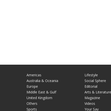
Americas
Lifestyle
Australia & Oceania
Social Sphere
Europe
Editorial
Middle East & Gulf
Arts & Literatur
United Kingdom
Magazine
Others
Videos
Sports
Your Say