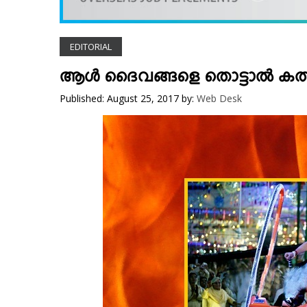
VIDEOS
YOUR SAY
EDITORIAL
COOKERY
KARSHAKAN
ആള്‍ ദൈവങ്ങളെ തൊട്ടാല്‍ കത്
TOURS & TRAVEL
Published: August 25, 2017
by:
Web Desk
GREETINGS
CLASSIFIEDS
OBITUARY