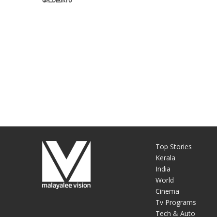
പോലീസ്
Top Stories
Kerala
India
World
Cinema
Tv Programs
Tech & Auto