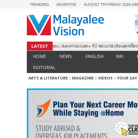
TRENDING
ADVERTISE
AUGUST 7TH FRIDAY 2026 GM
HOME
NEWS
ENGLISH
NRI
LATEST
ം തമ്മില്‍ സംഘര്‍ഷം; കേണലടക്കം 40 ജവാന്മാര്‍ക്കെതിരെ വധശ്
ENTERTAINMENT
HOME
NEWS
ENGLISH
NRI
MV SPECIAL
EDITORIAL
SPORTS
ARTS & LITERATURE
MAGAZINE
VIDEOS
YOUR SAY
LIFESTYLE
TECH & AUTO
SOCIAL SPHERE
EDITORIAL
ARTS & LITERATURE
MAGAZINE