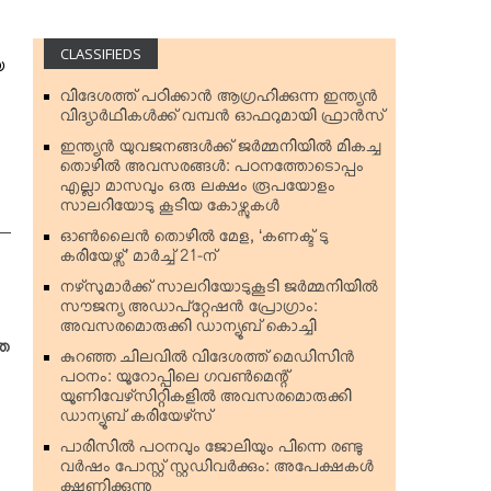
CLASSIFIEDS
യ
വിദേശത്ത് പഠിക്കാന്‍ ആഗ്രഹിക്കുന്ന ഇന്ത്യന്‍
വിദ്യാര്‍ഥികള്‍ക്ക് വമ്പന്‍ ഓഫറുമായി ഫ്രാന്‍സ്
ഇന്ത്യന്‍ യുവജനങ്ങള്‍ക്ക് ജര്‍മ്മനിയില്‍ മികച്ച
തൊഴില്‍ അവസരങ്ങള്‍: പഠനത്തോടൊപ്പം
എല്ലാ മാസവും ഒരു ലക്ഷം രൂപയോളം
സാലറിയോടു കൂടിയ കോഴ്സുകള്‍
ഓണ്‍ലൈന്‍ തൊഴില്‍ മേള, ‘കണക്ട് ടു
കരിയേഴ്സ്’ മാര്‍ച്ച് 21-ന്
നഴ്‌സുമാര്‍ക്ക് സാലറിയോടുകൂടി ജര്‍മ്മനിയില്‍
സൗജന്യ അഡാപ്റ്റേഷന്‍ പ്രോഗ്രാം:
അവസരമൊരുക്കി ഡാന്യൂബ് കൊച്ചി
തെ
കുറഞ്ഞ ചിലവില്‍ വിദേശത്ത് മെഡിസിന്‍
പഠനം: യൂറോപ്പിലെ ഗവണ്‍മെന്റ്
യൂണിവേഴ്‌സിറ്റികളില്‍ അവസരമൊരുക്കി
ഡാന്യൂബ് കരിയേഴ്‌സ്
പാരിസില്‍ പഠനവും ജോലിയും പിന്നെ രണ്ടു
വര്‍ഷം പോസ്റ്റ് സ്റ്റഡിവര്‍ക്കും: അപേക്ഷകള്‍
ക്ഷണിക്കുന്നു