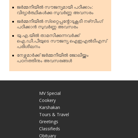
ജര്‍മ്മനിയില്‍ സൗജന്യമായി പഠിക്കാം:
വിദ്യാര്‍ത്ഥികള്‍ക്കു സുവര്‍ണ്ണ അവസരം
ജര്‍മ്മനിയില്‍ സ്‌റ്റൈപ്പന്റോടുകൂടി നഴ്‌സിംഗ്
പഠിക്കാന്‍ സുവര്‍ണ്ണ അവസരം
യു.എ.യില്‍ താമസിക്കുന്നവര്‍ക്ക്
ഐ.ഡി.പിയുടെ സൗജന്യ ഐഇഎല്‍ടിഎസ്
പരിശീലനം
നേഴ്സുമാര്‍ക്ക് ജര്‍മ്മനിയില്‍ ജോലിയ്ക്കും
പഠനത്തിനും അവസരങ്ങള്‍
MV Special
Cookery
Karshakan
e
Tours & Travel
Greetings
Classifieds
Obituary