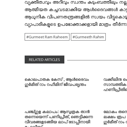
വ്യക്തിത്വവും അറിവും സ്വന്തം കുടുംബത്തിലും നല
ആത്മീയത കച്ചവടമാക്കിയ ആള്‍ദൈവങ്ങള്‍ കാട്ടി
ആധുനിക വിപണതന്ത്രങ്ങളില്‍ സ്വയം വിട്ടുകൊടുത
വ്യാപാരികളുടെ ഉപഭോക്താക്കളായി മാത്രം തീര്‍ന്ന
Gurmeet Ram Raheem
Gurmeeth Rahim
RELATED ARTICLES
കൊലപാതക കേസ് ; ആള്‍ദൈവം
വക്കീലിനു കൊ
ഗുര്‍മീത് റാം റഹീമിന് ജീവപര്യന്തം
സാമ്പത്തി
ഹണിപ്രീതിന്
പഞ്ച്ഗുള കലാപം: ആസൂത്രക താന്‍
ലോകം തന്നെ
തന്നെയെന്ന് പണിപ്രീത്; ഞെട്ടിക്കുന്ന
ലക്ഷം രൂപ പ
വിവരങ്ങളടങ്ങിയ ലാപ് ടോപ്പിനായി
ഗുര്‍മീത് റാം