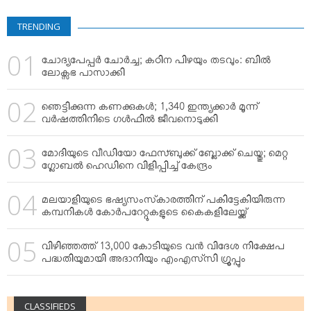
VIDEOS
YOUR SAY
TRENDING
COOKERY
ചോദ്യപേപ്പര്‍ ചോര്‍ച്ച; കഠിന പിഴയും തടവും: ബില്‍
KARSHAKAN
ലോക്സഭ പാസാക്കി
TOURS & TRAVEL
ഞെട്ടിക്കുന്ന കണക്കുകള്‍; 1,340 ഇന്ത്യക്കാര്‍ മൂന്ന്
GREETINGS
വര്‍ഷത്തിനിടെ ഗള്‍ഫില്‍ ജീവനൊടുക്കി
CLASSIFIEDS
മോദിയുടെ വീഡിയോ ഫേസ്ബുക്ക് ബ്ലോക്ക് ചെയ്തു; മെറ്റ
OBITUARY
ഗ്ലോബല്‍ ഹെഡിനെ വിളിപ്പിച്ച് കേന്ദ്രം
മലയാളിയുടെ ഭഷ്യസംസ്‌കാരത്തിന് പകിട്ടേകിയിരുന്ന
കമ്പനികള്‍ കോര്‍പറേറ്റുകളുടെ കൈകളിലേയ്ക്ക്
വിഴിഞ്ഞത്ത് 13,000 കോടിയുടെ വന്‍ വിദേശ നിക്ഷേപ
പദ്ധതിയുമായി അദാനിയും എംഎസ്‌സി ഗ്രൂപ്പും
CLASSIFIEDS