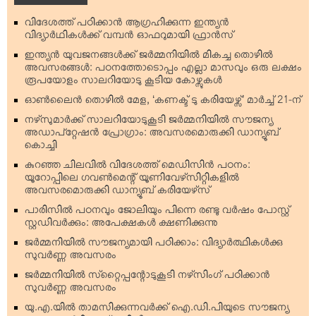
വിദേശത്ത് പഠിക്കാന്‍ ആഗ്രഹിക്കുന്ന ഇന്ത്യന്‍
വിദ്യാര്‍ഥികള്‍ക്ക് വമ്പന്‍ ഓഫറുമായി ഫ്രാന്‍സ്
ഇന്ത്യന്‍ യുവജനങ്ങള്‍ക്ക് ജര്‍മ്മനിയില്‍ മികച്ച തൊഴില്‍
അവസരങ്ങള്‍: പഠനത്തോടൊപ്പം എല്ലാ മാസവും ഒരു ലക്ഷം
രൂപയോളം സാലറിയോടു കൂടിയ കോഴ്സുകള്‍
ഓണ്‍ലൈന്‍ തൊഴില്‍ മേള, ‘കണക്ട് ടു കരിയേഴ്സ്’ മാര്‍ച്ച് 21-ന്
നഴ്‌സുമാര്‍ക്ക് സാലറിയോടുകൂടി ജര്‍മ്മനിയില്‍ സൗജന്യ
അഡാപ്റ്റേഷന്‍ പ്രോഗ്രാം: അവസരമൊരുക്കി ഡാന്യൂബ്
കൊച്ചി
കുറഞ്ഞ ചിലവില്‍ വിദേശത്ത് മെഡിസിന്‍ പഠനം:
യൂറോപ്പിലെ ഗവണ്‍മെന്റ് യൂണിവേഴ്‌സിറ്റികളില്‍
അവസരമൊരുക്കി ഡാന്യൂബ് കരിയേഴ്‌സ്
പാരിസില്‍ പഠനവും ജോലിയും പിന്നെ രണ്ടു വര്‍ഷം പോസ്റ്റ്
സ്റ്റഡിവര്‍ക്കും: അപേക്ഷകള്‍ ക്ഷണിക്കുന്നു
ജര്‍മ്മനിയില്‍ സൗജന്യമായി പഠിക്കാം: വിദ്യാര്‍ത്ഥികള്‍ക്കു
സുവര്‍ണ്ണ അവസരം
ജര്‍മ്മനിയില്‍ സ്‌റ്റൈപ്പന്റോടുകൂടി നഴ്‌സിംഗ് പഠിക്കാന്‍
സുവര്‍ണ്ണ അവസരം
യു.എ.യില്‍ താമസിക്കുന്നവര്‍ക്ക് ഐ.ഡി.പിയുടെ സൗജന്യ