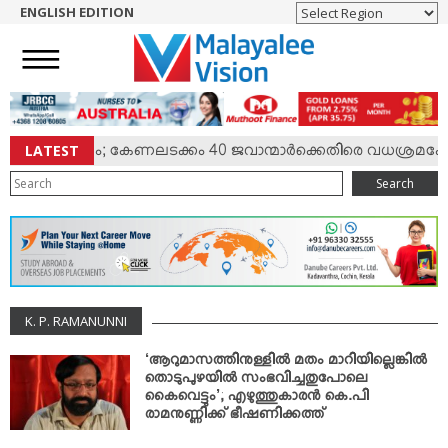
ENGLISH EDITION
HOME
NEWS
ENGLISH
NRI
LATEST
ില്‍ സംഘര്‍ഷം; കേണലടക്കം 40 ജവാന്മാര്‍ക്കെതിരെ വധശ്രമക്കേ
ENTERTAINMENT
Search
MV SPECIAL
SPORTS
LIFESTYLE
TECH & AUTO
K. P. RAMANUNNI
SOCIAL SPHERE
EDITORIAL
‘ആറുമാസത്തിനുള്ളില്‍ മതം മാറിയില്ലെങ്കില്‍
തൊടുപുഴയില്‍ സംഭവിച്ചതുപോലെ
ARTS & LITERATURE
കൈവെട്ടും’; എഴുത്തുകാരന്‍ കെ.പി
രാമനുണ്ണിക്ക് ഭീഷണിക്കത്ത്
MAGAZINE