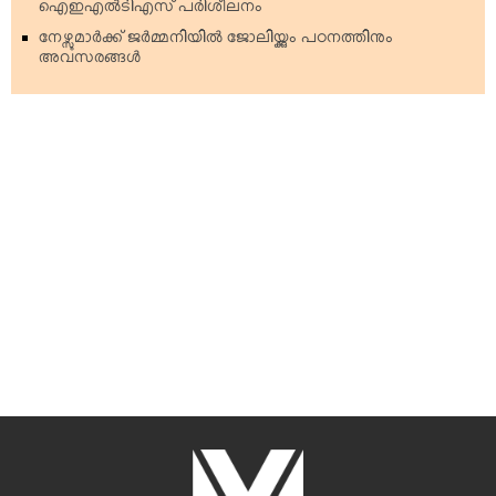
ഐഇഎല്‍ടിഎസ് പരിശീലനം
നേഴ്സുമാര്‍ക്ക് ജര്‍മ്മനിയില്‍ ജോലിയ്ക്കും പഠനത്തിനും
അവസരങ്ങള്‍