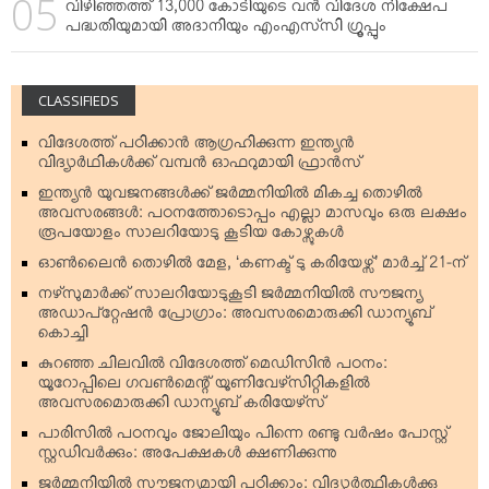
വിഴിഞ്ഞത്ത് 13,000 കോടിയുടെ വന്‍ വിദേശ നിക്ഷേപ
പദ്ധതിയുമായി അദാനിയും എംഎസ്‌സി ഗ്രൂപ്പും
CLASSIFIEDS
വിദേശത്ത് പഠിക്കാന്‍ ആഗ്രഹിക്കുന്ന ഇന്ത്യന്‍
വിദ്യാര്‍ഥികള്‍ക്ക് വമ്പന്‍ ഓഫറുമായി ഫ്രാന്‍സ്
ഇന്ത്യന്‍ യുവജനങ്ങള്‍ക്ക് ജര്‍മ്മനിയില്‍ മികച്ച തൊഴില്‍
അവസരങ്ങള്‍: പഠനത്തോടൊപ്പം എല്ലാ മാസവും ഒരു ലക്ഷം
രൂപയോളം സാലറിയോടു കൂടിയ കോഴ്സുകള്‍
ഓണ്‍ലൈന്‍ തൊഴില്‍ മേള, ‘കണക്ട് ടു കരിയേഴ്സ്’ മാര്‍ച്ച് 21-ന്
നഴ്‌സുമാര്‍ക്ക് സാലറിയോടുകൂടി ജര്‍മ്മനിയില്‍ സൗജന്യ
അഡാപ്റ്റേഷന്‍ പ്രോഗ്രാം: അവസരമൊരുക്കി ഡാന്യൂബ്
കൊച്ചി
കുറഞ്ഞ ചിലവില്‍ വിദേശത്ത് മെഡിസിന്‍ പഠനം:
യൂറോപ്പിലെ ഗവണ്‍മെന്റ് യൂണിവേഴ്‌സിറ്റികളില്‍
അവസരമൊരുക്കി ഡാന്യൂബ് കരിയേഴ്‌സ്
പാരിസില്‍ പഠനവും ജോലിയും പിന്നെ രണ്ടു വര്‍ഷം പോസ്റ്റ്
സ്റ്റഡിവര്‍ക്കും: അപേക്ഷകള്‍ ക്ഷണിക്കുന്നു
ജര്‍മ്മനിയില്‍ സൗജന്യമായി പഠിക്കാം: വിദ്യാര്‍ത്ഥികള്‍ക്കു