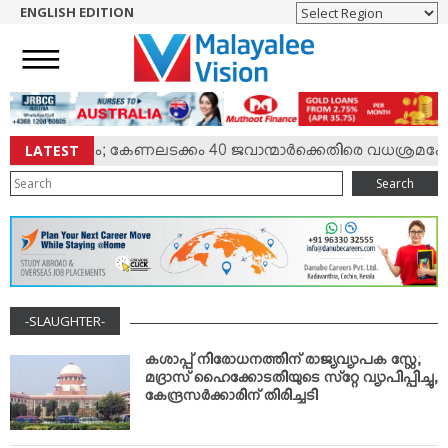
ENGLISH EDITION
HOME
NEWS
ENGLISH
NRI
LATEST
ില്‍ സംഘര്‍ഷം; കേണലടക്കം 40 ജവാന്മാര്‍ക്കെതിരെ വധശ്രമക്കേ
ENTERTAINMENT
Search
MV SPECIAL
SPORTS
LIFESTYLE
TECH & AUTO
-SLAUGHTER-
SOCIAL SPHERE
EDITORIAL
കശാപ്പ് നിരോധനത്തിന് രാജ്യവ്യാപക സ്റ്റേ;
മദ്രാസ് ഹൈക്കോടതിയുടെ സ്‌റ്റേ വ്യാപിപ്പിച്ചു,
ARTS & LITERATURE
കേന്ദ്രസര്‍ക്കാരിന് തിരിച്ചടി
MAGAZINE