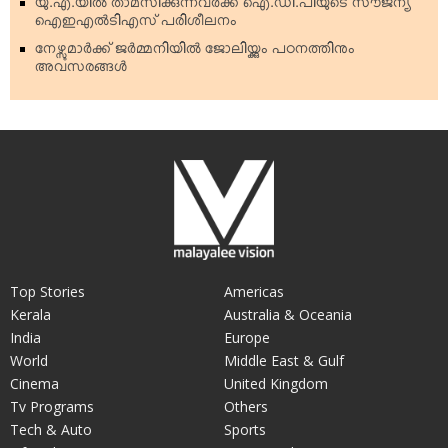
യു.എ.യില്‍ താമസിക്കുന്നവര്‍ക്ക് ഐ.ഡി.പിയുടെ സൗജന്യ
ഐഇഎല്‍ടിഎസ് പരിശീലനം
നേഴ്സുമാര്‍ക്ക് ജര്‍മ്മനിയില്‍ ജോലിയ്ക്കും പഠനത്തിനും
അവസരങ്ങള്‍
Top Stories
Americas
Kerala
Australia & Oceania
India
Europe
World
Middle East & Gulf
Cinema
United Kingdom
Tv Programs
Others
Tech & Auto
Sports