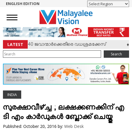
ENGLISH EDITION
HOME
NEWS
ENGLISH
NRI
LATEST
േണലടക്കം 40 ജവാന്മാര്‍ക്കെതിരെ വധശ്രമക്കേസ്
വി
♦
ENTERTAINMENT
Search
MV SPECIAL
SPORTS
LIFESTYLE
TECH & AUTO
INDIA
SOCIAL SPHERE
EDITORIAL
സുരക്ഷാവീഴ്ച്ച ; ലക്ഷക്കണക്കിന്‌ എ
ARTS & LITERATURE
ടി എം കാര്‍ഡുകള്‍ ബ്ലോക്ക് ചെയ്തു
MAGAZINE
Published: October 20, 2016
by:
Web Desk