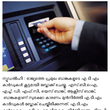
VIDEOS
YOUR SAY
COOKERY
KARSHAKAN
TOURS & TRAVEL
GREETINGS
CLASSIFIEDS
OBITUARY
ന്യൂഡൽഹി : രാജ്യത്തെ പ്രമുഖ ബാങ്കുകളുടെ എ ടി എം
കാര്‍ഡുകള്‍ കൂട്ടമായി ബ്ലോക്ക് ചെയ്തു. എസ്.ബി.െഎ,
എച്ച്. ഡി. എഫ്.സി, യെസ് ബാങ്ക്, ആക്സിസ് ബാങ്ക്,
ബാങ്കുകളാണ് സുരക്ഷാ കാരണം മുന്‍നിര്‍ത്തി എ.ടി.എം
കാർഡുകൾ ബ്ലോക് ചെയ്തിരിക്കുന്നത്. എ.ടി.എം