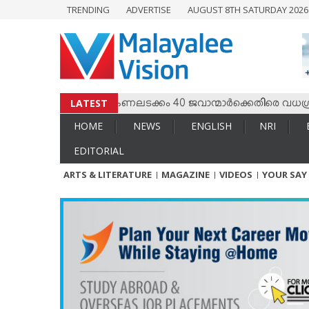
TRENDING
ADVERTISE
AUGUST 8TH SATURDAY 202
HOME
NEWS
ENGLISH
NRI
LATEST
മില്‍ സംഘര്‍ഷം; കേണലടക്കം 40 ജവാന്മാര്‍ക്കെതിരെ വധശ്രമക്
ENTERTAINMENT
HOME
NEWS
ENGLISH
NRI
MV SPECIAL
EDITORIAL
SPORTS
ARTS & LITERATURE
MAGAZINE
VIDEOS
YOUR SAY
LIFESTYLE
TECH & AUTO
SOCIAL SPHERE
EDITORIAL
ARTS & LITERATURE
MAGAZINE