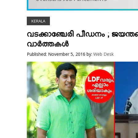
VIDEOS
YOUR SAY
KERALA
COOKERY
KARSHAKAN
വടക്കാഞ്ചേരി പീഡനം ; ജയന്തനെ ഉ
TOURS & TRAVEL
വാര്‍ത്തകള്‍
GREETINGS
Published: November 5, 2016
by:
Web Desk
CLASSIFIEDS
OBITUARY