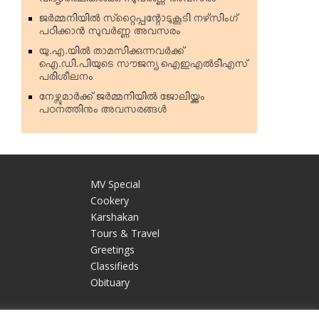
വിദ്യാര്‍ത്ഥികള്‍ക്കു സുവര്‍ണ്ണ അവസരം
ജര്‍മ്മനിയില്‍ സ്‌റ്റൈപ്പന്റോടുകൂടി നഴ്‌സിംഗ്
പഠിക്കാന്‍ സുവര്‍ണ്ണ അവസരം
യു.എ.യില്‍ താമസിക്കുന്നവര്‍ക്ക്
ഐ.ഡി.പിയുടെ സൗജന്യ ഐഇഎല്‍ടിഎസ്
പരിശീലനം
നേഴ്സുമാര്‍ക്ക് ജര്‍മ്മനിയില്‍ ജോലിയ്ക്കും
പഠനത്തിനും അവസരങ്ങള്‍
MV Special
Cookery
Karshakan
e
Tours & Travel
Greetings
Classifieds
Obituary