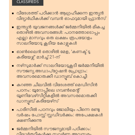
CLASSIFIEDS
വിദേശത്ത് പഠിക്കാന്‍ ആഗ്രഹിക്കുന്ന ഇന്ത്യന്‍
വിദ്യാര്‍ഥികള്‍ക്ക് വമ്പന്‍ ഓഫറുമായി ഫ്രാന്‍സ്
ഇന്ത്യന്‍ യുവജനങ്ങള്‍ക്ക് ജര്‍മ്മനിയില്‍ മികച്ച
തൊഴില്‍ അവസരങ്ങള്‍: പഠനത്തോടൊപ്പം
എല്ലാ മാസവും ഒരു ലക്ഷം രൂപയോളം
സാലറിയോടു കൂടിയ കോഴ്സുകള്‍
ഓണ്‍ലൈന്‍ തൊഴില്‍ മേള, ‘കണക്ട് ടു
കരിയേഴ്സ്’ മാര്‍ച്ച് 21-ന്
നഴ്‌സുമാര്‍ക്ക് സാലറിയോടുകൂടി ജര്‍മ്മനിയില്‍
സൗജന്യ അഡാപ്റ്റേഷന്‍ പ്രോഗ്രാം:
അവസരമൊരുക്കി ഡാന്യൂബ് കൊച്ചി
കുറഞ്ഞ ചിലവില്‍ വിദേശത്ത് മെഡിസിന്‍
പഠനം: യൂറോപ്പിലെ ഗവണ്‍മെന്റ്
യൂണിവേഴ്‌സിറ്റികളില്‍ അവസരമൊരുക്കി
ഡാന്യൂബ് കരിയേഴ്‌സ്
പാരിസില്‍ പഠനവും ജോലിയും പിന്നെ രണ്ടു
വര്‍ഷം പോസ്റ്റ് സ്റ്റഡിവര്‍ക്കും: അപേക്ഷകള്‍
ക്ഷണിക്കുന്നു
ജര്‍മ്മനിയില്‍ സൗജന്യമായി പഠിക്കാം: