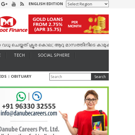
ENGLISH EDITION
െയ്തത് ക്രൂര കൊല; ആറു മാസത്തിനിടെ കാമുകനുമായി 4,400 കോളുക
E
TECH
SOCIAL SPHERE
IEDS
OBITUARY
Search