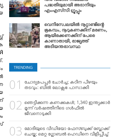
വന്‍ വിദേശ നിക്ഷേപ
യ
പദ്ധതിയുമായി അദാനിയും
എംഎസ്‌സി ഗ്രൂപ്പും
ീയ
വെനിസ്വേലയില്‍ നൂറ്റാണ്ടിന്റെ
ഭൂകമ്പം; നൂറുകണക്കിന് മരണം,
ആയിരക്കണക്കിന് പേരെ
റ്
കാണാതായി, രാജ്യത്ത്
ുക
അടിയന്തരാവസ്ഥ
ഴി
്.
TRENDING
ലം
്‍
ചോദ്യപേപ്പര്‍ ചോര്‍ച്ച; കഠിന പിഴയും
്ന
തടവും: ബില്‍ ലോക്സഭ പാസാക്കി
യെ
ണ്
ഞെട്ടിക്കുന്ന കണക്കുകള്‍; 1,340 ഇന്ത്യക്കാര്‍
യ
മൂന്ന് വര്‍ഷത്തിനിടെ ഗള്‍ഫില്‍
ജീവനൊടുക്കി
ം
സ്
മോദിയുടെ വീഡിയോ ഫേസ്ബുക്ക് ബ്ലോക്ക്
ചെയ്തു; മെറ്റ ഗ്ലോബല്‍ ഹെഡിനെ വിളിപ്പിച്ച്