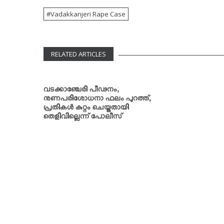
Vadakkanjeri Rape Case
RELATED ARTICLES
വടക്കാഞ്ചേരി പീഢനം;
നുണപരിശോധനാ ഫലം പുറത്ത്,
പ്രതികള്‍ കുറ്റം ചെയ്തതായി
തെളിവില്ലെന്ന് പോലീസ്