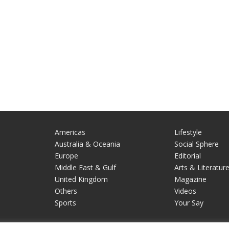
Americas
Lifestyle
Australia & Oceania
Social Sphere
Europe
Editorial
Middle East & Gulf
Arts & Literatur
United Kingdom
Magazine
Others
Videos
Sports
Your Say