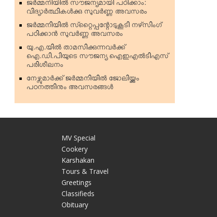
ജര്‍മ്മനിയില്‍ സൗജന്യമായി പഠിക്കാം:
വിദ്യാര്‍ത്ഥികള്‍ക്കു സുവര്‍ണ്ണ അവസരം
ജര്‍മ്മനിയില്‍ സ്‌റ്റൈപ്പന്റോടുകൂടി നഴ്‌സിംഗ്
പഠിക്കാന്‍ സുവര്‍ണ്ണ അവസരം
യു.എ.യില്‍ താമസിക്കുന്നവര്‍ക്ക്
ഐ.ഡി.പിയുടെ സൗജന്യ ഐഇഎല്‍ടിഎസ്
പരിശീലനം
നേഴ്സുമാര്‍ക്ക് ജര്‍മ്മനിയില്‍ ജോലിയ്ക്കും
പഠനത്തിനും അവസരങ്ങള്‍
MV Special
Cookery
Karshakan
e
Tours & Travel
Greetings
Classifieds
Obituary