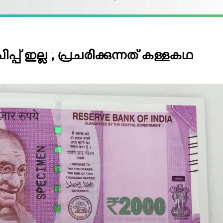
്പ് ഇല്ല ; പ്രചരിക്കുന്നത് കള്ളകഥ