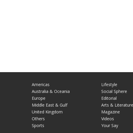
Americas
Lifestyle
Australia & Oceania
Social Sphere
Europe
Editorial
Middle East & Gulf
Arts & Literatur
United Kingdom
Magazine
Others
Videos
Sports
Your Say