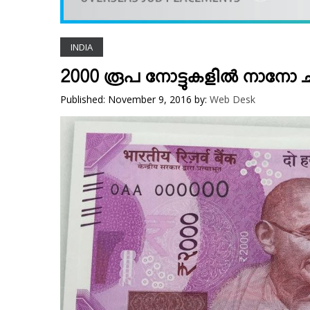
VIDEOS
YOUR SAY
INDIA
COOKERY
KARSHAKAN
2000 രൂപ നോട്ടുകളില്‍ നാനോ ചിപ
TOURS & TRAVEL
Published: November 9, 2016
by:
Web Desk
GREETINGS
CLASSIFIEDS
OBITUARY