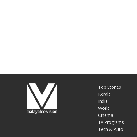
Top Stories
Kerala
India
World
Cinema
Tv Programs
Tech & Auto