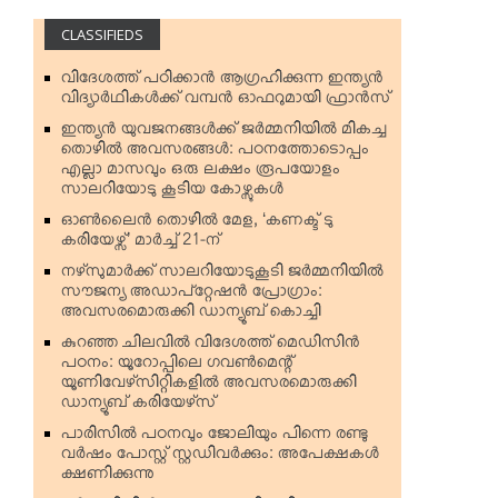
CLASSIFIEDS
വിദേശത്ത് പഠിക്കാന്‍ ആഗ്രഹിക്കുന്ന ഇന്ത്യന്‍
വിദ്യാര്‍ഥികള്‍ക്ക് വമ്പന്‍ ഓഫറുമായി ഫ്രാന്‍സ്
ഇന്ത്യന്‍ യുവജനങ്ങള്‍ക്ക് ജര്‍മ്മനിയില്‍ മികച്ച
തൊഴില്‍ അവസരങ്ങള്‍: പഠനത്തോടൊപ്പം
എല്ലാ മാസവും ഒരു ലക്ഷം രൂപയോളം
സാലറിയോടു കൂടിയ കോഴ്സുകള്‍
ഓണ്‍ലൈന്‍ തൊഴില്‍ മേള, ‘കണക്ട് ടു
കരിയേഴ്സ്’ മാര്‍ച്ച് 21-ന്
നഴ്‌സുമാര്‍ക്ക് സാലറിയോടുകൂടി ജര്‍മ്മനിയില്‍
സൗജന്യ അഡാപ്റ്റേഷന്‍ പ്രോഗ്രാം:
അവസരമൊരുക്കി ഡാന്യൂബ് കൊച്ചി
കുറഞ്ഞ ചിലവില്‍ വിദേശത്ത് മെഡിസിന്‍
പഠനം: യൂറോപ്പിലെ ഗവണ്‍മെന്റ്
യൂണിവേഴ്‌സിറ്റികളില്‍ അവസരമൊരുക്കി
ഡാന്യൂബ് കരിയേഴ്‌സ്
പാരിസില്‍ പഠനവും ജോലിയും പിന്നെ രണ്ടു
വര്‍ഷം പോസ്റ്റ് സ്റ്റഡിവര്‍ക്കും: അപേക്ഷകള്‍
ക്ഷണിക്കുന്നു