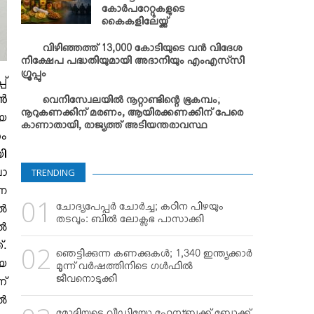
കോര്‍പറേറ്റുകളുടെ
കൈകളിലേയ്ക്ക്
വിഴിഞ്ഞത്ത് 13,000 കോടിയുടെ വന്‍ വിദേശ
നിക്ഷേപ പദ്ധതിയുമായി അദാനിയും എംഎസ്‌സി
ഗ്രൂപ്പും
പ്
ാൻ
വെനിസ്വേലയില്‍ നൂറ്റാണ്ടിന്റെ ഭൂകമ്പം;
നൂറുകണക്കിന് മരണം, ആയിരക്കണക്കിന് പേരെ
ീയ
കാണാതായി, രാജ്യത്ത് അടിയന്തരാവസ്ഥ
രം
യി
TRENDING
ലോ
്ന
ചോദ്യപേപ്പര്‍ ചോര്‍ച്ച; കഠിന പിഴയും
്‍
തടവും: ബില്‍ ലോക്സഭ പാസാക്കി
്‍
്.
ഞെട്ടിക്കുന്ന കണക്കുകള്‍; 1,340 ഇന്ത്യക്കാര്‍
ായ
മൂന്ന് വര്‍ഷത്തിനിടെ ഗള്‍ഫില്‍
ജീവനൊടുക്കി
ന്
്‍