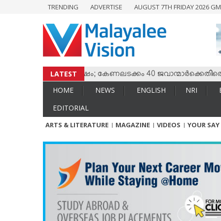
TRENDING
ADVERTISE
AUGUST 7TH FRIDAY 2026 GM
HOME
NEWS
ENGLISH
NRI
LATEST
ം തമ്മില്‍ സംഘര്‍ഷം; കേണലടക്കം 40 ജവാന്മാര്‍ക്കെതിരെ വധശ്
ENTERTAINMENT
HOME
NEWS
ENGLISH
NRI
MV SPECIAL
EDITORIAL
SPORTS
ARTS & LITERATURE
MAGAZINE
VIDEOS
YOUR SAY
LIFESTYLE
TECH & AUTO
SOCIAL SPHERE
EDITORIAL
ARTS & LITERATURE
MAGAZINE