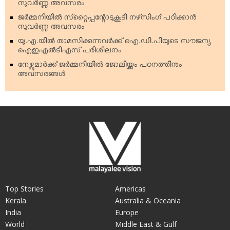
സുവര്‍ണ്ണ അവസരം
ജര്‍മ്മനിയില്‍ സ്‌റ്റൈപ്പന്റോടുകൂടി നഴ്‌സിംഗ് പഠിക്കാന്‍
സുവര്‍ണ്ണ അവസരം
യു.എ.യില്‍ താമസിക്കുന്നവര്‍ക്ക് ഐ.ഡി.പിയുടെ സൗജന്യ
ഐഇഎല്‍ടിഎസ് പരിശീലനം
നേഴ്സുമാര്‍ക്ക് ജര്‍മ്മനിയില്‍ ജോലിയ്ക്കും പഠനത്തിനും
അവസരങ്ങള്‍
Top Stories
Americas
Kerala
Australia & Oceania
India
Europe
World
Middle East & Gulf