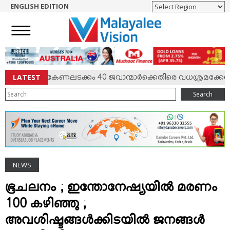
ENGLISH EDITION
HOME
NEWS
ENGLISH
NRI
LATEST
 സംഘര്‍ഷം; കേണലടക്കം 40 ജവാന്മാര്‍ക്കെതിരെ വധശ്രമക്കേസ്
ENTERTAINMENT
Search
MV SPECIAL
SPORTS
LIFESTYLE
TECH & AUTO
NEWS
SOCIAL SPHERE
EDITORIAL
ഭൂചലനം ; ഇന്തോനേഷ്യയില്‍ മരണം
ARTS & LITERATURE
100 കഴിഞ്ഞു ;
MAGAZINE
അവശിഷ്ടങ്ങള്‍ക്കിടയില്‍ ജനങ്ങള്‍