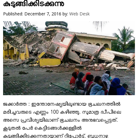
VIDEOS
കുടുങ്ങിക്കിടക്കുന്നു
YOUR SAY
Published: December 7, 2016
by:
Web Desk
COOKERY
KARSHAKAN
TOURS & TRAVEL
GREETINGS
CLASSIFIEDS
OBITUARY
ജക്കാര്‍ത്ത : ഇന്തോനേഷ്യയിലുണ്ടായ ഭൂചലനത്തില്‍
മരിച്ചവരുടെ എണ്ണം 100 കഴിഞ്ഞു. സുമാത്ര ദ്വീപിലെ
അസെ പ്രവിശ്യയിലാണ് ഭൂചലനം അനുഭവപ്പെട്ടത്.
കൂടുതല്‍ പേര്‍ കെട്ടിടങ്ങള്‍ക്കുള്ളില്‍
കുടുങ്ങിക്കിടക്കുന്നതായാണ് റിപ്പോര്‍ട്ട്. ബുധനാഴ്ച