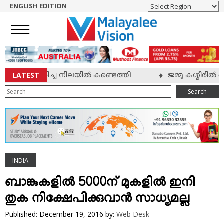
ENGLISH EDITION
HOME
NEWS
ENGLISH
NRI
LATEST
വാവ് മരിച്ച നിലയില്‍ കണ്ടെത്തി
ജമ്മു കശ്മീരില്‍
♦
ENTERTAINMENT
Search
MV SPECIAL
SPORTS
LIFESTYLE
TECH & AUTO
INDIA
SOCIAL SPHERE
EDITORIAL
ബാങ്കുകളില്‍ 5000ന് മുകളില്‍ ഇനി
ARTS & LITERATURE
തുക നിക്ഷേപിക്കുവാന്‍ സാധ്യമല്ല
MAGAZINE
Published: December 19, 2016
by:
Web Desk