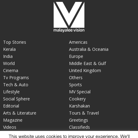
Top Stories
Americas
Kerala
Australia & Oceania
India
Europe
World
Middle East & Gulf
Cinema
United Kingdom
Tv Programs
Others
Tech & Auto
Sports
Lifestyle
MV Special
Social Sphere
Cookery
Editorial
Karshakan
Arts & Literature
Tours & Travel
Magazine
Greetings
Videos
Classifieds
Your Say
Obituary
This website uses cookies to improve your experience. We'll