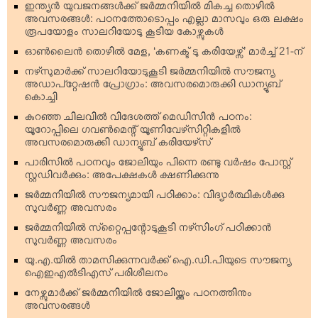
ഇന്ത്യന്‍ യുവജനങ്ങള്‍ക്ക് ജര്‍മ്മനിയില്‍ മികച്ച തൊഴില്‍
അവസരങ്ങള്‍: പഠനത്തോടൊപ്പം എല്ലാ മാസവും ഒരു ലക്ഷം
രൂപയോളം സാലറിയോടു കൂടിയ കോഴ്സുകള്‍
ഓണ്‍ലൈന്‍ തൊഴില്‍ മേള, ‘കണക്ട് ടു കരിയേഴ്സ്’ മാര്‍ച്ച് 21-ന്
നഴ്‌സുമാര്‍ക്ക് സാലറിയോടുകൂടി ജര്‍മ്മനിയില്‍ സൗജന്യ
അഡാപ്റ്റേഷന്‍ പ്രോഗ്രാം: അവസരമൊരുക്കി ഡാന്യൂബ്
കൊച്ചി
കുറഞ്ഞ ചിലവില്‍ വിദേശത്ത് മെഡിസിന്‍ പഠനം:
യൂറോപ്പിലെ ഗവണ്‍മെന്റ് യൂണിവേഴ്‌സിറ്റികളില്‍
അവസരമൊരുക്കി ഡാന്യൂബ് കരിയേഴ്‌സ്
പാരിസില്‍ പഠനവും ജോലിയും പിന്നെ രണ്ടു വര്‍ഷം പോസ്റ്റ്
സ്റ്റഡിവര്‍ക്കും: അപേക്ഷകള്‍ ക്ഷണിക്കുന്നു
ജര്‍മ്മനിയില്‍ സൗജന്യമായി പഠിക്കാം: വിദ്യാര്‍ത്ഥികള്‍ക്കു
സുവര്‍ണ്ണ അവസരം
ജര്‍മ്മനിയില്‍ സ്‌റ്റൈപ്പന്റോടുകൂടി നഴ്‌സിംഗ് പഠിക്കാന്‍
സുവര്‍ണ്ണ അവസരം
യു.എ.യില്‍ താമസിക്കുന്നവര്‍ക്ക് ഐ.ഡി.പിയുടെ സൗജന്യ
ഐഇഎല്‍ടിഎസ് പരിശീലനം
നേഴ്സുമാര്‍ക്ക് ജര്‍മ്മനിയില്‍ ജോലിയ്ക്കും പഠനത്തിനും
അവസരങ്ങള്‍