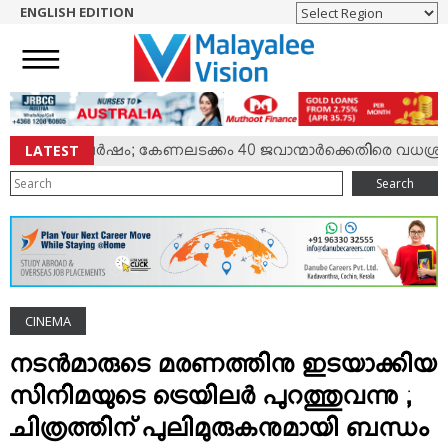
ENGLISH EDITION
HOME
NEWS
ENGLISH
NRI
LATEST
്മില്‍ സംഘര്‍ഷം; കേണലടക്കം 40 ജവാന്മാര്‍ക്കെതിരെ വധശ്രമക്
ENTERTAINMENT
Search
MV SPECIAL
SPORTS
LIFESTYLE
TECH & AUTO
CINEMA
SOCIAL SPHERE
EDITORIAL
നടന്‍മാരുടെ മരണത്തിനു ഇടയാക്കിയ
ARTS & LITERATURE
സിനിമയുടെ ട്രെയിലര്‍ പുറത്തുവന്നു ;
MAGAZINE
ചിത്രത്തിന് പുലിമുരുകനുമായി ബന്ധം