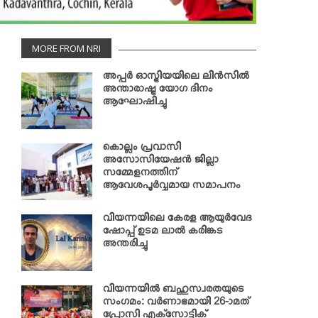
MORE FROM NRI
അപ്പര്‍ ഓസ്ട്രിയയിലെ ലിന്‍സില്‍
അന്താരാഷ്ട്ര യോഗ ദിനം
ആഘോഷിച്ചു
കൊല്ലം പ്രവാസി
അസോസിയേഷന്‍ ജില്ലാ
സമ്മേളനത്തിന്
ആവേശപൂര്‍വ്വമായ സമാപനം
വിയന്നയിലെ കേരള ആയുര്‍വേദ
ഷോപ്പ് ഉടമ ലാല്‍ കരിങ്കട
അന്തരിച്ചു
വിയന്നയില്‍ ബഹുസ്വരതയുടെ
സംഗമം: വര്‍ണാഭമായി 26-ാമത്
പ്രോസി എക്‌സോട്ടിക്