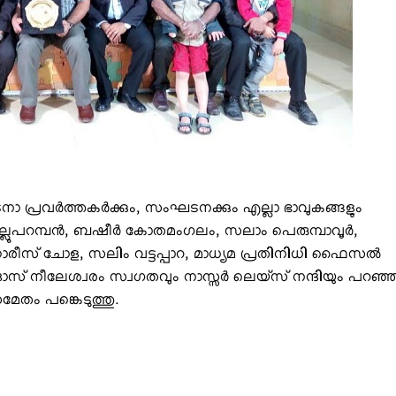
 പ്രവര്‍ത്തകര്‍ക്കും, സംഘടനക്കും എല്ലാ ഭാവുകങ്ങളും
 കല്ലുപറമ്പന്‍, ബഷീര്‍ കോതമംഗലം, സലാം പെരുമ്പാവൂര്‍,
, ഹാരീസ് ചോള, സലിം വട്ടപ്പാറ, മാധ്യമ പ്രതിനിധി ഫൈസല്‍
ിദാസ് നീലേശ്വരം സ്വഗതവും നാസ്സര്‍ ലെയ്‌സ് നന്ദിയും പറഞ്
േതം പങ്കെടുത്തു.