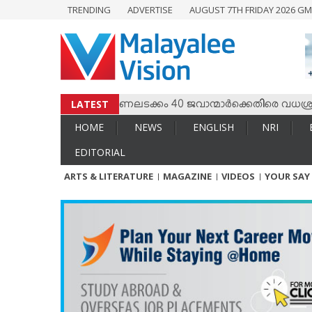
TRENDING
ADVERTISE
AUGUST 7TH FRIDAY 2026 GM
HOME
NEWS
ENGLISH
NRI
LATEST
സംഘര്‍ഷം; കേണലടക്കം 40 ജവാന്മാര്‍ക്കെതിരെ വധശ്രമക്കേസ്
ENTERTAINMENT
HOME
NEWS
ENGLISH
NRI
MV SPECIAL
EDITORIAL
SPORTS
ARTS & LITERATURE
MAGAZINE
VIDEOS
YOUR SAY
LIFESTYLE
TECH & AUTO
SOCIAL SPHERE
EDITORIAL
ARTS & LITERATURE
MAGAZINE