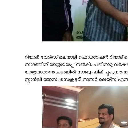
റിയാദ്: വേള്‍ഡ് മലയാളി ഫെഡറേഷന്‍ റിയാദ് സെന്‍ട
സാദത്തിന് യാത്രയയപ്പ് നല്‍കി. പതിനാറു വര്
യാത്രയാക്കുന്നു ചടങ്ങില്‍ സാബു ഫിലിപ്പും ,നൗ
സ്റ്റാന്‍ലി ജോസ്, സെക്രട്ടറി നാസര്‍ ലെയ്‌സ് എന