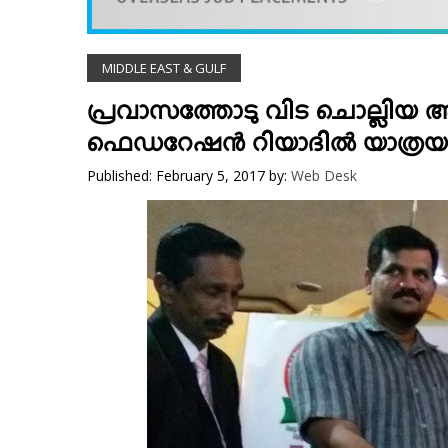
VIDEOS
YOUR SAY
MIDDLE EAST & GULF
COOKERY
KARSHAKAN
പ്രവാസത്തോടു വിട ചൊല്ലിയ അന
TOURS & TRAVEL
ഫെഡറേഷന്‍ റിയാദില്‍ യാത്രയപ്
GREETINGS
Published: February 5, 2017
by:
Web Desk
CLASSIFIEDS
OBITUARY