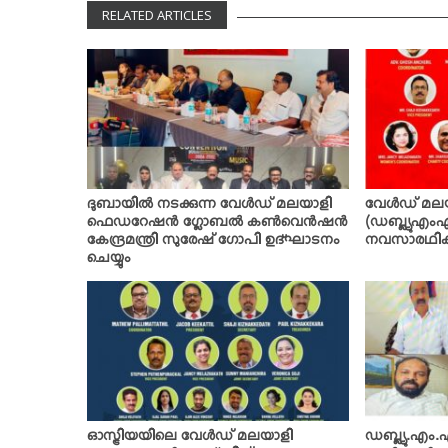
RELATED ARTICLES
ദുബായില്‍ നടക്കുന്ന വേള്‍ഡ് മലയാളി
വേള്‍ഡ് മ
ഫെഡറേഷന്‍ ഗ്ലോബല്‍ കണ്‍വെന്‍ഷന്‍
(ഡബ്ല്യുഎംഎഫ
കേന്ദ്രമന്ത്രി സുരേഷ് ഗോപി ഉദ്ഘാടനം
നവസാരഥിക
ചെയ്യും
ഓസ്ട്രിയയിലെ വേള്‍ഡ് മലയാളി
ഡബ്ല്യു.എം.