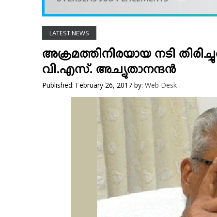
VIDEOS
YOUR SAY
LATEST NEWS
COOKERY
KARSHAKAN
അക്രമത്തിനിരയായ നടി തിരിച്ചുവ
TOURS & TRAVEL
വി.എസ്. അച്യുതാനന്ദന്‍
GREETINGS
Published: February 26, 2017
by:
Web Desk
CLASSIFIEDS
OBITUARY