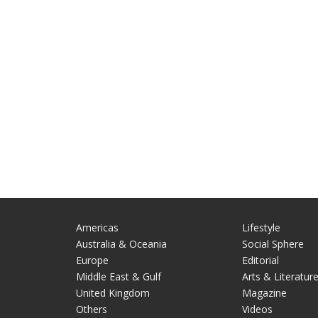
Americas
Lifestyle
Australia & Oceania
Social Sphere
Europe
Editorial
Middle East & Gulf
Arts & Literatur
United Kingdom
Magazine
Others
Videos