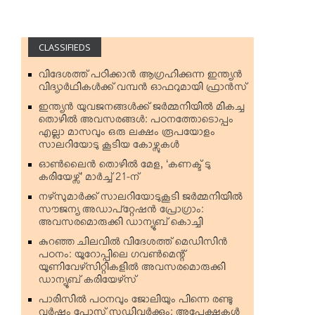
CLASSIFIEDS
വിദേശത്ത് പഠിക്കാന്‍ ആഗ്രഹിക്കുന്ന ഇന്ത്യന്‍
വിദ്യാര്‍ഥികള്‍ക്ക് വമ്പന്‍ ഓഫറുമായി ഫ്രാന്‍സ്
ഇന്ത്യന്‍ യുവജനങ്ങള്‍ക്ക് ജര്‍മ്മനിയില്‍ മികച്ച
തൊഴില്‍ അവസരങ്ങള്‍: പഠനത്തോടൊപ്പം
എല്ലാ മാസവും ഒരു ലക്ഷം രൂപയോളം
സാലറിയോടു കൂടിയ കോഴ്സുകള്‍
ഓണ്‍ലൈന്‍ തൊഴില്‍ മേള, ‘കണക്ട് ടു
കരിയേഴ്സ്’ മാര്‍ച്ച് 21-ന്
നഴ്‌സുമാര്‍ക്ക് സാലറിയോടുകൂടി ജര്‍മ്മനിയില്‍
സൗജന്യ അഡാപ്റ്റേഷന്‍ പ്രോഗ്രാം:
അവസരമൊരുക്കി ഡാന്യൂബ് കൊച്ചി
കുറഞ്ഞ ചിലവില്‍ വിദേശത്ത് മെഡിസിന്‍
പഠനം: യൂറോപ്പിലെ ഗവണ്‍മെന്റ്
യൂണിവേഴ്‌സിറ്റികളില്‍ അവസരമൊരുക്കി
ഡാന്യൂബ് കരിയേഴ്‌സ്
പാരിസില്‍ പഠനവും ജോലിയും പിന്നെ രണ്ടു
വര്‍ഷം പോസ്റ്റ് സ്റ്റഡിവര്‍ക്കും: അപേക്ഷകള്‍