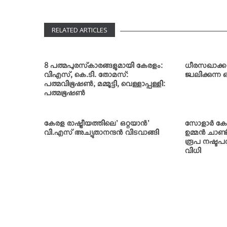
RELATED ARTICLES
8 പത്മപുരസ്‌കാരങ്ങളുമായി കേരളം:
ധീരസഖാക്കള്
വിഎസ്, കെ.ടി. തോമസ്:
ജ്വലിക്കുന്
പത്മവിഭൂഷണ്‍; മമ്മൂട്ടി, വെള്ളാപ്പള്ളി:
പത്മഭൂഷണ്‍
കേരള രാഷ്ട്രീയത്തിലെ’ ഒറ്റയാന്‍’
സോളാര്‍ കേ
വി.എസ് അച്യുതാനന്ദന്‍ വിടവാങ്ങി
ഉമ്മന്‍ ചാണ്
രൂപ നഷ്ടപര
വിധി