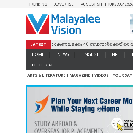
TRENDING
ADVERTISE
AUGUST 6TH THURSDAY 202
HOME
NEWS
ENGLISH
NRI
LATEST
തമ്മില്‍ സംഘര്‍ഷം; കേണലടക്കം 40 ജവാന്മാര്‍ക്കെതിരെ വധശ്ര
ENTERTAINMENT
HOME
NEWS
ENGLISH
NRI
MV SPECIAL
EDITORIAL
SPORTS
ARTS & LITERATURE
MAGAZINE
VIDEOS
YOUR SAY
LIFESTYLE
TECH & AUTO
SOCIAL SPHERE
EDITORIAL
ARTS & LITERATURE
MAGAZINE