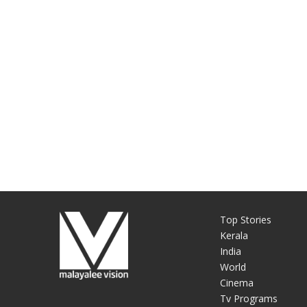
Top Stories
Kerala
India
World
Cinema
Tv Programs