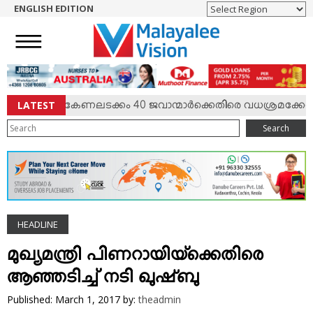
ENGLISH EDITION
HOME
NEWS
ENGLISH
NRI
LATEST
ംഘര്‍ഷം; കേണലടക്കം 40 ജവാന്മാര്‍ക്കെതിരെ വധശ്രമക്കേസ്
ENTERTAINMENT
Search
MV SPECIAL
SPORTS
LIFESTYLE
TECH & AUTO
HEADLINE
SOCIAL SPHERE
EDITORIAL
മുഖ്യമന്ത്രി പിണറായിയ്‌ക്കെതിരെ
ARTS & LITERATURE
ആഞ്ഞടിച്ച് നടി ഖുഷ്ബു
MAGAZINE
Published: March 1, 2017
by:
theadmin