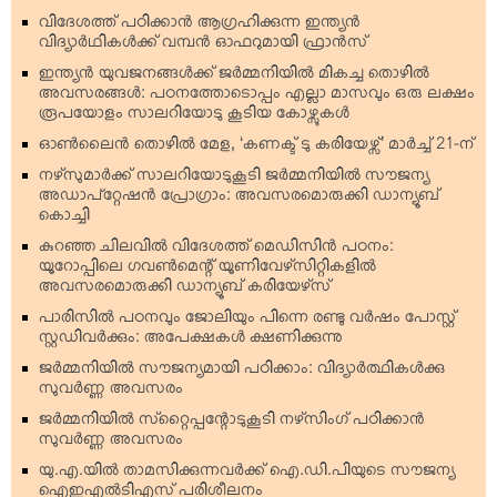
വിദേശത്ത് പഠിക്കാന്‍ ആഗ്രഹിക്കുന്ന ഇന്ത്യന്‍
വിദ്യാര്‍ഥികള്‍ക്ക് വമ്പന്‍ ഓഫറുമായി ഫ്രാന്‍സ്
ഇന്ത്യന്‍ യുവജനങ്ങള്‍ക്ക് ജര്‍മ്മനിയില്‍ മികച്ച തൊഴില്‍
അവസരങ്ങള്‍: പഠനത്തോടൊപ്പം എല്ലാ മാസവും ഒരു ലക്ഷം
രൂപയോളം സാലറിയോടു കൂടിയ കോഴ്സുകള്‍
ഓണ്‍ലൈന്‍ തൊഴില്‍ മേള, ‘കണക്ട് ടു കരിയേഴ്സ്’ മാര്‍ച്ച് 21-ന്
നഴ്‌സുമാര്‍ക്ക് സാലറിയോടുകൂടി ജര്‍മ്മനിയില്‍ സൗജന്യ
അഡാപ്റ്റേഷന്‍ പ്രോഗ്രാം: അവസരമൊരുക്കി ഡാന്യൂബ്
കൊച്ചി
കുറഞ്ഞ ചിലവില്‍ വിദേശത്ത് മെഡിസിന്‍ പഠനം:
യൂറോപ്പിലെ ഗവണ്‍മെന്റ് യൂണിവേഴ്‌സിറ്റികളില്‍
അവസരമൊരുക്കി ഡാന്യൂബ് കരിയേഴ്‌സ്
പാരിസില്‍ പഠനവും ജോലിയും പിന്നെ രണ്ടു വര്‍ഷം പോസ്റ്റ്
സ്റ്റഡിവര്‍ക്കും: അപേക്ഷകള്‍ ക്ഷണിക്കുന്നു
ജര്‍മ്മനിയില്‍ സൗജന്യമായി പഠിക്കാം: വിദ്യാര്‍ത്ഥികള്‍ക്കു
സുവര്‍ണ്ണ അവസരം
ജര്‍മ്മനിയില്‍ സ്‌റ്റൈപ്പന്റോടുകൂടി നഴ്‌സിംഗ് പഠിക്കാന്‍
സുവര്‍ണ്ണ അവസരം
യു.എ.യില്‍ താമസിക്കുന്നവര്‍ക്ക് ഐ.ഡി.പിയുടെ സൗജന്യ
ഐഇഎല്‍ടിഎസ് പരിശീലനം