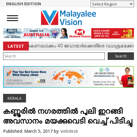
ENGLISH EDITION
HOME
NEWS
ENGLISH
NRI
LATEST
ര്‍ഷം; കേണലടക്കം 40 ജവാന്മാര്‍ക്കെതിരെ വധശ്രമക്കേസ്
ENTERTAINMENT
Search
MV SPECIAL
SPORTS
LIFESTYLE
TECH & AUTO
KERALA
SOCIAL SPHERE
EDITORIAL
കണ്ണൂരില്‍ നഗരത്തില്‍ പുലി ഇറങ്ങി
ARTS & LITERATURE
അവസാനം മയക്കുവെടി വെച്ച് പിടിച്ചു
MAGAZINE
Published: March 5, 2017
by:
webdesk