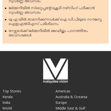
സുവര്‍ണ്ണ അവസരം
ജര്‍മ്മനിയില്‍ സ്‌റ്റൈപ്പന്റോടുകൂടി നഴ്‌സിംഗ് പഠിക്കാന്‍
സുവര്‍ണ്ണ അവസരം
യു.എ.യില്‍ താമസിക്കുന്നവര്‍ക്ക് ഐ.ഡി.പിയുടെ സൗജന്യ
ഐഇഎല്‍ടിഎസ് പരിശീലനം
നേഴ്സുമാര്‍ക്ക് ജര്‍മ്മനിയില്‍ ജോലിയ്ക്കും പഠനത്തിനും
അവസരങ്ങള്‍
Top Stories
Americas
Kerala
Australia & Oceania
India
Europe
World
Middle East & Gulf