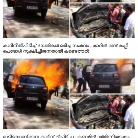
കാറിന് തീപിടിച്ച് ദമ്പതികള്‍ മരിച്ച സംഭവം ; കാറില്‍ രണ്ട് കുപ്പി
പെട്രോള്‍ സൂക്ഷിച്ചിരുന്നതായി കണ്ടെത്തല്‍