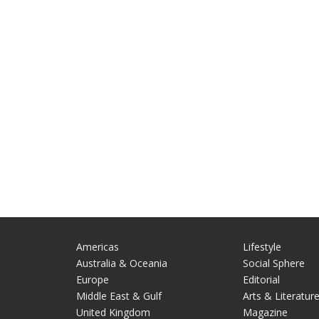
Americas
Lifestyle
Australia & Oceania
Social Sphere
Europe
Editorial
Middle East & Gulf
Arts & Literatur
United Kingdom
Magazine