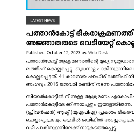
VIDEOS
YOUR SAY
LATEST NEWS
COOKERY
KARSHAKAN
പത്താന്‍കോട്ട് ഭീകരാക്രമണത്തി
TOURS & TRAVEL
അജ്ഞാതരുടെ വെടിയേറ്റ് കൊല്ലപ്
GREETINGS
Published: October 12, 2023
by:
Web Desk
CLASSIFIEDS
പത്താന്‍കോട്ട് ആക്രമണത്തിന്റെ മുഖ്യ സൂത്രധാരന
OBITUARY
ലത്തീഫ് കൊല്ലപ്പെട്ടു. ബുധനാഴ്ച പാകിസ്ഥാനി
കൊല്ലപ്പെട്ടത്. 41 കാരനായ ഷാഹിദ് ലത്തീ
അംഗവും 2016 ജനുവരി രണ്ടിന് നടന്ന പത്താന്‍ക
സിയാല്‍കോട്ടില്‍ നിന്നുള്ള ആക്രമണം ഏകോപിപ
പത്താന്‍കോട്ടിലേക്ക് അയച്ചതും ഇയാളായിരുന്നു.
(പ്രിവന്‍ഷന്‍) ആക്ട് (യുഎപിഎ) പ്രകാരം ഭീകരവാദ 
ചെയ്യപ്പെടുകയും ഒടുവില്‍ ജയിലില്‍ അടയ്ക്കപ്പെട
വഴി പാകിസ്ഥാനിലേക്ക് നാടുകടത്തപ്പെട്ടു.