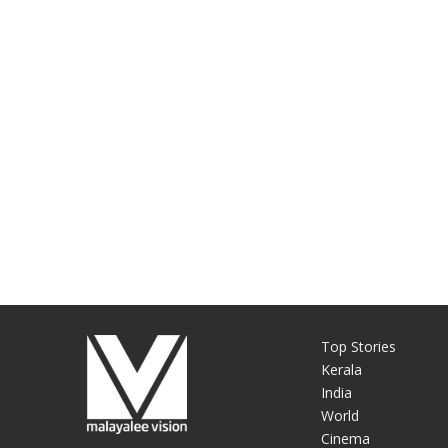
Top Stories
Kerala
India
World
Cinema