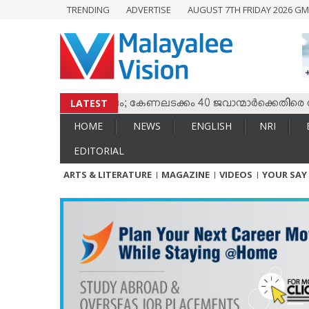
TRENDING
ADVERTISE
AUGUST 7TH FRIDAY 2026 GM
HOME
NEWS
ENGLISH
NRI
LATEST
ം തമ്മില്‍ സംഘര്‍ഷം; കേണലടക്കം 40 ജവാന്മാര്‍ക്കെതിരെ വധശ
ENTERTAINMENT
HOME
NEWS
ENGLISH
NRI
MV SPECIAL
EDITORIAL
SPORTS
ARTS & LITERATURE
MAGAZINE
VIDEOS
YOUR SAY
LIFESTYLE
TECH & AUTO
SOCIAL SPHERE
EDITORIAL
ARTS & LITERATURE
MAGAZINE