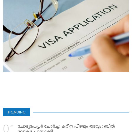
VIDEOS
YOUR SAY
COOKERY
KARSHAKAN
TOURS & TRAVEL
GREETINGS
CLASSIFIEDS
OBITUARY
TRENDING
ചോദ്യപേപ്പര്‍ ചോര്‍ച്ച; കഠിന പിഴയും തടവും: ബില്‍