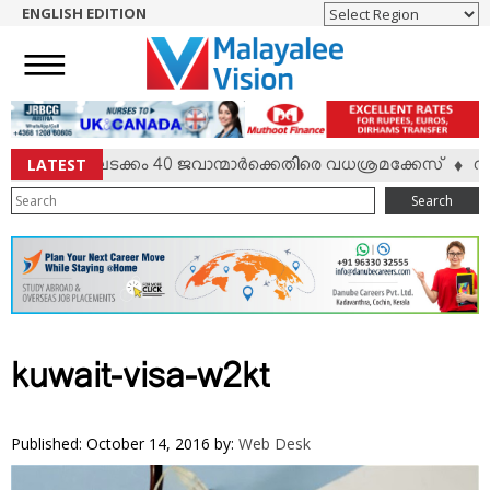
ENGLISH EDITION
HOME
NEWS
ENGLISH
NRI
LATEST
്‍ഷം; കേണലടക്കം 40 ജവാന്മാര്‍ക്കെതിരെ വധശ്രമക്കേസ്
വിവ
♦
ENTERTAINMENT
Search
MV SPECIAL
SPORTS
LIFESTYLE
TECH & AUTO
SOCIAL SPHERE
kuwait-visa-w2kt
EDITORIAL
ARTS & LITERATURE
Published: October 14, 2016
by:
Web Desk
MAGAZINE