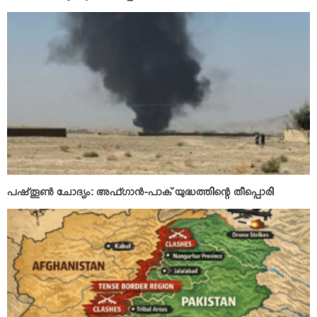
പഷ്തൂണ്‍ ചോദ്യം: അഫ്ഗാന്‍-പാക് യുദ്ധത്തിന്റെ തീപ്പൊരി