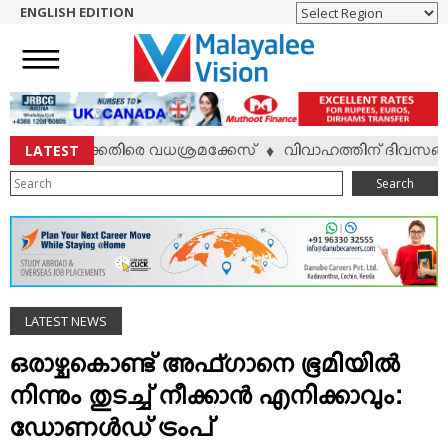
ENGLISH EDITION
HOME
NEWS
ENGLISH
NRI
LATEST
്മാര്‍ക്കെതിരെ വധശ്രമക്കേസ്
വിവാഹത്തിന് ദിവസങ്ങള്‍ ബാക
♦
ENTERTAINMENT
Search
MV SPECIAL
SPORTS
LIFESTYLE
TECH & AUTO
LATEST NEWS
SOCIAL SPHERE
EDITORIAL
ഒരാഴ്ചകൊണ്ട് അഫ്ഗാനെ ഭൂമിയില്‍
ARTS & LITERATURE
നിന്നും തുടച്ച് നീക്കാന്‍ എനിക്കാവും:
MAGAZINE
ഡോണള്‍ഡ് ട്രംപ്