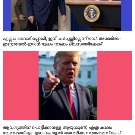
എല്ലാം വൈകിപ്പോയി, ഇനി ചര്‍ച്ചയ്ക്കില്ലെന്ന് ട്രമ്പ്: അമേരിക്ക-
ഇസ്രായേല്‍-ഇറാന്‍ യുദ്ധം നാലാം ദിവസത്തിലേക്ക്
ആവശ്യത്തിന് പൊട്ടിക്കാനുള്ള ആയുധമുണ്ട്, എത്ര കാലം
വേണമെങ്കിലും യുദ്ധം ചെയ്യാന്‍ അമേരിക്ക സജ്ജമെന്ന് ട്രംപ്