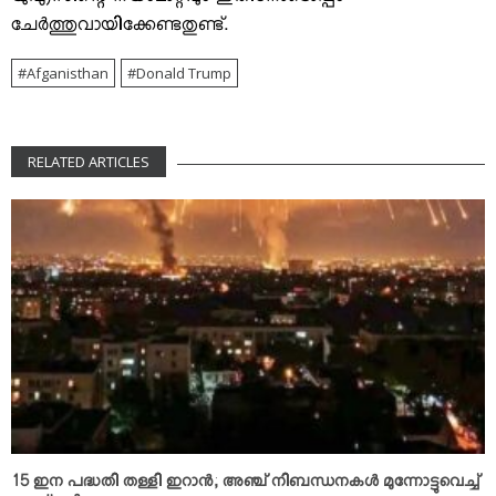
യുഎസിന്റെ നയംമാറ്റവും ഇതിനോടൊപ്പം
ചേര്‍ത്തുവായിക്കേണ്ടതുണ്ട്.
Afganisthan
Donald Trump
RELATED ARTICLES
15 ഇന പദ്ധതി തള്ളി ഇറാന്‍; അഞ്ച് നിബന്ധനകള്‍ മുന്നോട്ടുവെച്ച്