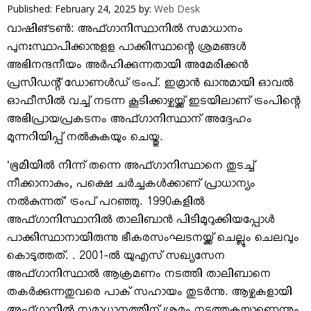
VIDEOS
Published: February 24, 2025
by:
Web Desk
YOUR SAY
വാഷിങ്ടണ്‍: അഫ്ഗാനിസ്ഥാനില്‍ സമാധാനം
COOKERY
പുനഃസ്ഥാപിക്കാനുളള പാക്കിസ്ഥാന്റെ ശ്രമങ്ങള്‍
അഭിനന്ദനീയം അര്‍ഹിക്കുന്നതായി അമേരിക്കന്‍
KARSHAKAN
പ്രസിഡന്റ് ഡോണള്‍ഡ് ട്രംപ്. ഇമ്രാന്‍ ഖാനുമായി ഓവല്‍
TOURS & TRAVEL
ഓഫീസില്‍ വച്ച് നടന്ന കൂടിക്കാഴ്ചയ്ക്ക് ഇടയിലാണ് ട്രംപിന്റെ
GREETINGS
അഭിപ്രായപ്രകടനം അഫ്ഗാനിസ്ഥാന് അദ്ദേഹം
CLASSIFIEDS
മുന്നറിയിപ്പ് നല്‍കുകയും ചെയ്തു.
OBITUARY
‘ഭൂമിയില്‍ നിന്ന് തന്നെ അഫ്ഗാനിസ്ഥാനെ തുടച്ച്
നീക്കാനാകും, പക്ഷെ ചര്‍ച്ചകള്‍ക്കാണ് പ്രാധാന്യം
നല്‍കുന്നത്’ ട്രംപ് പറഞ്ഞു. 1990കളില്‍
അഫ്ഗാനിസ്ഥാനില്‍ താലിബാന്‍ പിടിമുറുക്കിയപ്പോള്‍
പാക്കിസ്ഥാനായിരുന്നു ഭീകരസംഘടനയ്ക്ക് ചെല്ലും ചെലവും
കൊടുത്തത്. . 2001-ല്‍ യുഎസ് സഖ്യസേന
അഫ്ഗാനിസ്ഥാല്‍ ആക്രമണം നടത്തി താലിബാനെ
തകര്‍ക്കുന്നതുവരെ പാക് സഹായം തുടര്‍ന്നു. ആഴ്ചകളായി