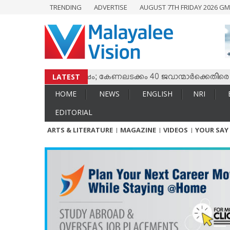
TRENDING
ADVERTISE
AUGUST 7TH FRIDAY 2026 GM
HOME
NEWS
ENGLISH
NRI
LATEST
ം തമ്മില്‍ സംഘര്‍ഷം; കേണലടക്കം 40 ജവാന്മാര്‍ക്കെതിരെ വധശ
ENTERTAINMENT
HOME
NEWS
ENGLISH
NRI
MV SPECIAL
EDITORIAL
SPORTS
ARTS & LITERATURE
MAGAZINE
VIDEOS
YOUR SAY
LIFESTYLE
TECH & AUTO
SOCIAL SPHERE
EDITORIAL
ARTS & LITERATURE
MAGAZINE