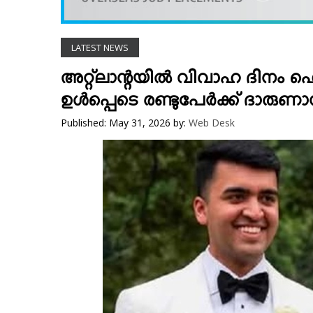
VIDEOS
YOUR SAY
LATEST NEWS
COOKERY
KARSHAKAN
അറ്റ്‌ലാന്റയില്‍ വിവാഹ ദിനം ഹെ
TOURS & TRAVEL
ഉള്‍പ്പെടെ രണ്ടുപേര്‍ക്ക് ദാരുണാന
GREETINGS
Published: May 31, 2026
by:
Web Desk
CLASSIFIEDS
OBITUARY