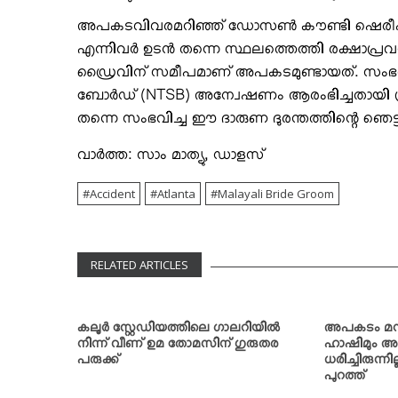
അപകടവിവരമറിഞ്ഞ് ഡോസണ്‍ കൗണ്ടി ഷെരീഫ് 
എന്നിവര്‍ ഉടന്‍ തന്നെ സ്ഥലത്തെത്തി രക്ഷാപ്ര
ഡ്രൈവിന് സമീപമാണ് അപകടമുണ്ടായത്. സംഭവത്തെക്
ബോര്‍ഡ് (NTSB) അന്വേഷണം ആരംഭിച്ചതായി പ്രാദേശ
തന്നെ സംഭവിച്ച ഈ ദാരുണ ദുരന്തത്തിന്റെ ഞെട്
വാര്‍ത്ത: സാം മാത്യു, ഡാളസ്
Accident
Atlanta
Malayali Bride Groom
RELATED ARTICLES
കലൂര്‍ സ്റ്റേഡിയത്തിലെ ഗാലറിയില്‍
അപകടം മനപ്പൂ
നിന്ന് വീണ് ഉമ തോമസിന് ഗുരുതര
ഹാഷിമും അനു
പരുക്ക്
ധരിച്ചിരുന്നില്
പുറത്ത്