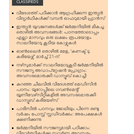
CLASSIFIEDS
വിദേശത്ത് പഠിക്കാന്‍ ആഗ്രഹിക്കുന്ന ഇന്ത്യന്‍
വിദ്യാര്‍ഥികള്‍ക്ക് വമ്പന്‍ ഓഫറുമായി ഫ്രാന്‍സ്
ഇന്ത്യന്‍ യുവജനങ്ങള്‍ക്ക് ജര്‍മ്മനിയില്‍ മികച്ച
തൊഴില്‍ അവസരങ്ങള്‍: പഠനത്തോടൊപ്പം
എല്ലാ മാസവും ഒരു ലക്ഷം രൂപയോളം
സാലറിയോടു കൂടിയ കോഴ്സുകള്‍
ഓണ്‍ലൈന്‍ തൊഴില്‍ മേള, ‘കണക്ട് ടു
കരിയേഴ്സ്’ മാര്‍ച്ച് 21-ന്
നഴ്‌സുമാര്‍ക്ക് സാലറിയോടുകൂടി ജര്‍മ്മനിയില്‍
സൗജന്യ അഡാപ്റ്റേഷന്‍ പ്രോഗ്രാം:
അവസരമൊരുക്കി ഡാന്യൂബ് കൊച്ചി
കുറഞ്ഞ ചിലവില്‍ വിദേശത്ത് മെഡിസിന്‍
പഠനം: യൂറോപ്പിലെ ഗവണ്‍മെന്റ്
യൂണിവേഴ്‌സിറ്റികളില്‍ അവസരമൊരുക്കി
ഡാന്യൂബ് കരിയേഴ്‌സ്
പാരിസില്‍ പഠനവും ജോലിയും പിന്നെ രണ്ടു
വര്‍ഷം പോസ്റ്റ് സ്റ്റഡിവര്‍ക്കും: അപേക്ഷകള്‍
ക്ഷണിക്കുന്നു
ജര്‍മ്മനിയില്‍ സൗജന്യമായി പഠിക്കാം: