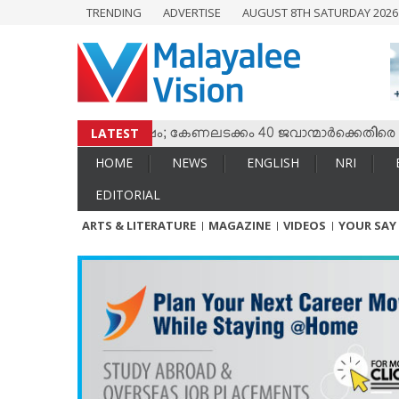
TRENDING
ADVERTISE
AUGUST 8TH SATURDAY 202
HOME
NEWS
ENGLISH
NRI
LATEST
ം തമ്മില്‍ സംഘര്‍ഷം; കേണലടക്കം 40 ജവാന്മാര്‍ക്കെതിരെ വധശ
ENTERTAINMENT
HOME
NEWS
ENGLISH
NRI
MV SPECIAL
EDITORIAL
SPORTS
ARTS & LITERATURE
MAGAZINE
VIDEOS
YOUR SAY
LIFESTYLE
TECH & AUTO
SOCIAL SPHERE
EDITORIAL
ARTS & LITERATURE
MAGAZINE