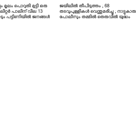
 മൂലം പൊറുതി മുട്ടി ഒരു
ജയിലില്‍ തീപിടുത്തം ; 68
് ലിറ്റര്‍ പാലിന് വില 13
തടവുപുള്ളികള്‍ വെന്തുമരിച്ചു ; നാട്ടുകാര
ും പട്ടിണിയില്‍ ജനങ്ങള്‍
പോലീസും തമ്മില്‍ തെരുവില്‍ യുദ്ധം