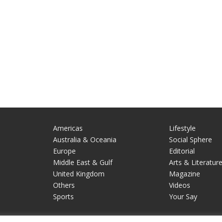
Americas
Lifestyle
Australia & Oceania
Social Sphere
Europe
Editorial
Middle East & Gulf
Arts & Literatur
United Kingdom
Magazine
Others
Videos
Sports
Your Say