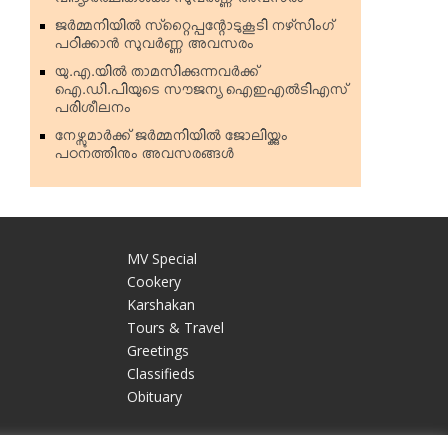
വിദ്യാര്‍ത്ഥികള്‍ക്കു സുവര്‍ണ്ണ അവസരം
ജര്‍മ്മനിയില്‍ സ്‌റ്റൈപ്പന്റോടുകൂടി നഴ്‌സിംഗ്
പഠിക്കാന്‍ സുവര്‍ണ്ണ അവസരം
യു.എ.യില്‍ താമസിക്കുന്നവര്‍ക്ക്
ഐ.ഡി.പിയുടെ സൗജന്യ ഐഇഎല്‍ടിഎസ്
പരിശീലനം
നേഴ്സുമാര്‍ക്ക് ജര്‍മ്മനിയില്‍ ജോലിയ്ക്കും
പഠനത്തിനും അവസരങ്ങള്‍
MV Special
Cookery
Karshakan
e
Tours & Travel
Greetings
Classifieds
Obituary