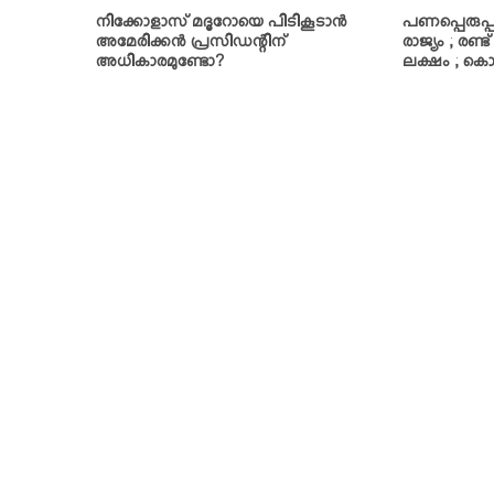
നിക്കോളാസ് മദൂറോയെ പിടികൂടാന്‍
പണപ്പെരുപ്പം
അമേരിക്കന്‍ പ്രസിഡന്റിന്
രാജ്യം ; രണ്ട
അധികാരമുണ്ടോ?
ലക്ഷം ; കൊട