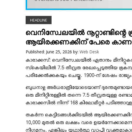
VIDEOS
YOUR SAY
HEADLINE
COOKERY
KARSHAKAN
വെനിസ്വേലയില്‍ നൂറ്റാണ്ടിന്റെ
TOURS & TRAVEL
ആയിരക്കണക്കിന് പേരെ കാണാത
GREETINGS
Published: June 25, 2026
by:
Web Desk
CLASSIFIEDS
കാരാക്കസ്: വെനിസ്വേലയില്‍ ഏതാനും മിനിറ്റുകള്‍
OBITUARY
സ്‌കെയിലില്‍ 7.5 തീവ്രത രേഖപ്പെടുത്തിയ ഭൂകമ്പത
പരിക്കേല്‍ക്കുകയും ചെയ്തു. 1900-ന് ശേഷം രാജ്യ
ബുധനാഴ്ച അര്‍ധരാത്രിയോടെയാണ് ദുരന്തമുണ്ടായത്
ഒരു മിനിറ്റിനുള്ളില്‍ തന്നെ 7.5 തീവ്രതയുള്ള 
കാരാക്കസില്‍ നിന്ന് 168 കിലോമീറ്റര്‍ പടിഞ്ഞാറ
തകര്‍ന്ന കെട്ടിടങ്ങള്‍ക്കിടയില്‍ ആയിരക്കണക്കിന് 
10,000 മുതല്‍ ഒരു ലക്ഷം വരെ ഉയര്‍ന്നേക്കാമെ
നിഗമനം. എങ്കിലും യഥാര്‍ത്ഥ വ്യാപ്തി വ്യക്തമാകാ