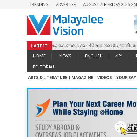
TRENDING
ADVERTISE
AUGUST 7TH FRIDAY 2026 GM
HOME
NEWS
ENGLISH
NRI
LATEST
ം തമ്മില്‍ സംഘര്‍ഷം; കേണലടക്കം 40 ജവാന്മാര്‍ക്കെതിരെ വധശ
ENTERTAINMENT
HOME
NEWS
ENGLISH
NRI
MV SPECIAL
EDITORIAL
SPORTS
ARTS & LITERATURE
MAGAZINE
VIDEOS
YOUR SAY
LIFESTYLE
TECH & AUTO
SOCIAL SPHERE
EDITORIAL
ARTS & LITERATURE
MAGAZINE