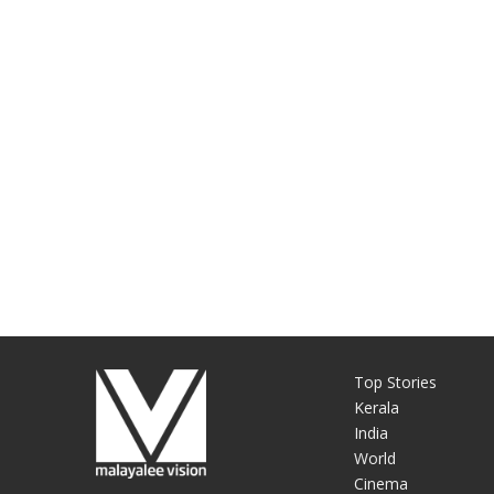
Top Stories
Kerala
India
World
Cinema