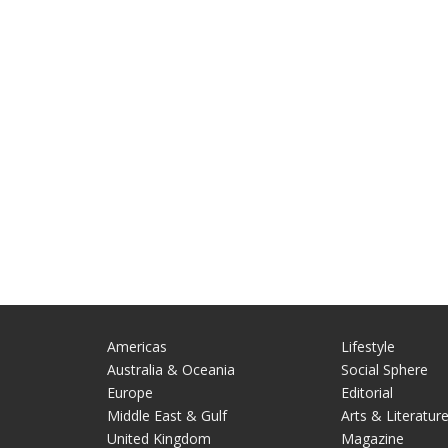
Americas
Lifestyle
Australia & Oceania
Social Sphere
Europe
Editorial
Middle East & Gulf
Arts & Literatur
United Kingdom
Magazine