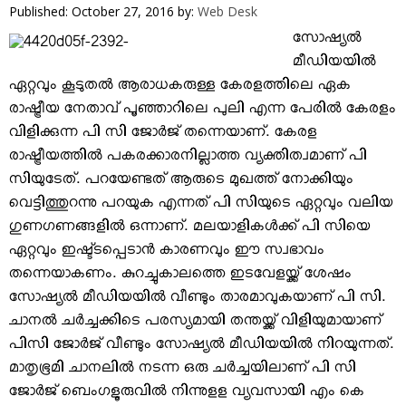
VIDEOS
Published: October 27, 2016
by:
Web Desk
YOUR SAY
സോഷ്യല്‍
COOKERY
മീഡിയയില്‍
ഏറ്റവും കൂടുതല്‍ ആരാധകരുള്ള കേരളത്തിലെ ഏക
KARSHAKAN
രാഷ്ട്രീയ നേതാവ് പൂഞ്ഞാറിലെ പുലി എന്ന പേരില്‍ കേരളം
TOURS & TRAVEL
വിളിക്കുന്ന പി സി ജോര്‍ജ് തന്നെയാണ്. കേരള
GREETINGS
രാഷ്ട്രീയത്തില്‍ പകരക്കാരനില്ലാത്ത വ്യക്തിത്വമാണ് പി
CLASSIFIEDS
സിയുടേത്. പറയേണ്ടത് ആരുടെ മുഖത്ത് നോക്കിയും
വെട്ടിത്തുറന്നു പറയുക എന്നത് പി സിയുടെ ഏറ്റവും വലിയ
OBITUARY
ഗുണഗണങ്ങളില്‍ ഒന്നാണ്. മലയാളികള്‍ക്ക് പി സിയെ
ഏറ്റവും ഇഷ്ട്ടപ്പെടാന്‍ കാരണവും ഈ സ്വഭാവം
തന്നെയാകണം. കുറച്ചുകാലത്തെ ഇടവേളയ്ക്ക് ശേഷം
സോഷ്യല്‍ മീഡിയയില്‍ വീണ്ടും താരമാവുകയാണ് പി സി.
ചാനല്‍ ചര്‍ച്ചക്കിടെ പരസ്യമായി തന്തയ്ക്ക് വിളിയുമായാണ്
പിസി ജോര്‍ജ് വീണ്ടും സോഷ്യല്‍ മീഡിയയില്‍ നിറയുന്നത്.
മാതൃഭൂമി ചാനലില്‍ നടന്ന ഒരു ചര്‍ച്ചയിലാണ് പി സി
ജോര്‍ജ് ബെംഗളൂരുവില്‍ നിന്നുളള വ്യവസായി എം കെ