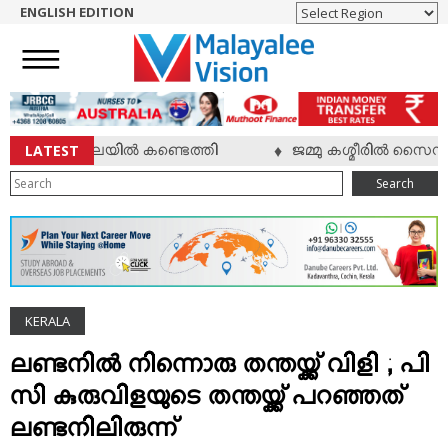
ENGLISH EDITION
HOME
NEWS
ENGLISH
NRI
LATEST
ിച്ച നിലയില്‍ കണ്ടെത്തി
ജമ്മു കശ്മീരില്‍ സൈന്യവു
♦
ENTERTAINMENT
Search
MV SPECIAL
SPORTS
LIFESTYLE
TECH & AUTO
KERALA
SOCIAL SPHERE
EDITORIAL
ലണ്ടനില്‍ നിന്നൊരു തന്തയ്ക്ക് വിളി ; പി
ARTS & LITERATURE
സി കുരുവിളയുടെ തന്തയ്ക്ക് പറഞ്ഞത്
MAGAZINE
ലണ്ടനിലിരുന്ന്