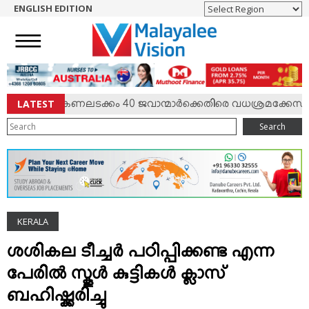
ENGLISH EDITION
HOME
NEWS
ENGLISH
NRI
LATEST
ര്‍ഷം; കേണലടക്കം 40 ജവാന്മാര്‍ക്കെതിരെ വധശ്രമക്കേസ്
ENTERTAINMENT
Search
MV SPECIAL
SPORTS
LIFESTYLE
TECH & AUTO
KERALA
SOCIAL SPHERE
EDITORIAL
ശശികല ടീച്ചര്‍ പഠിപ്പിക്കണ്ട എന്ന
ARTS & LITERATURE
പേരില്‍ സ്കൂള്‍ കുട്ടികള്‍ ക്ലാസ്
MAGAZINE
ബഹിഷ്ക്കരിച്ചു