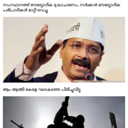
സംസ്ഥാനത്ത് ഔദ്യോഗിക ദു:ഖാചരണം; സര്‍ക്കാര്‍ ഔദ്യോഗിക
പരിപാടികള്‍ മാറ്റി വെച്ചു
ആം ആദ്മി കേരള ഘടകത്തെ പിരിച്ചുവിട്ടു