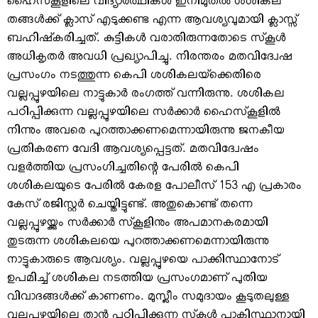
ഹൈസ്‌കൂളിലെ വിദ്യാര്‍ത്ഥികള്‍ ഇനിമുതല്‍ ശശികല
തങ്ങള്‍ക്ക് ക്ലാസ് എടുക്കണ്ട എന്ന ആവശ്യവുമായി ക്ലാസ്സ്
ബഹിഷ്‌കരിച്ചത്. കുട്ടികള്‍ വരാതിരുന്നതോടെ സ്‌കൂള്‍
അധികൃതര്‍ അവധി പ്രഖ്യാപിച്ചു. നിരന്തരം മതവിദ്വേഷ
പ്രസംഗം നടത്തുന്ന കെപി ശശികലയ്‌ക്കെതിരെ
വല്ലപ്പുഴയിലെ നാട്ടുകാര്‍ രംഗത്ത് വന്നിരുന്നു. ശശികല
പഠിപ്പിക്കുന്ന വല്ലപ്പുഴയിലെ സര്‍ക്കാര്‍ ഹൈസ്‌കൂളില്‍
നിന്നും അവരെ പുറത്താക്കണമെന്നായിരുന്നു ജനകീയ
പ്രതികരണ വേദി ആവശ്യപ്പെട്ടത്. മതവിദ്വേഷം
വളര്‍ത്തിയ പ്രസംഗിച്ചതിന്റെ പേരില്‍ കെപി
ശശികലയുടെ പേരില്‍ കേരള പോലീസ് 153 എ പ്രകാരം
കേസ് രജിസ്റ്റര്‍ ചെയ്തിട്ടുണ്ട്. അതുകൊണ്ട് തന്നെ
വല്ലപ്പുഴയ്ക്കും സര്‍ക്കാര്‍ സ്‌കൂളിനും അപമാനകരമായി
തുടരുന്ന ശശികലയെ പുറത്താക്കണമെന്നായിരുന്നു
നാട്ടുകാരുടെ ആവശ്യം. വല്ലപ്പുഴയെ പാക്കിസ്ഥാനോട്
ഉപമിച്ച് ശശികല നടത്തിയ പ്രസംഗമാണ് പുതിയ
വിവാദങ്ങള്‍ക്ക് കാണണം. മുസ്ലീം സമുദായം കൂടുതലുള്ള
വല്ലപ്പുഴയിലെ താന്‍ പഠിപ്പിക്കുന്ന സ്‌കൂള്‍ പാകിസ്ഥാനായി