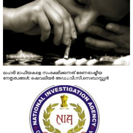
ലഹരി മാഫിയകളെ സംരക്ഷിക്കുന്നത് ഭരണരാഷ്ട്രീയ
നേതൃത്വങ്ങള്‍: ഷെവലിയര്‍ അഡ്വ.വി.സി.സെബാസ്റ്റ്യന്‍