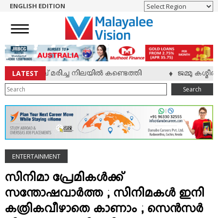
ENGLISH EDITION
HOME
NEWS
ENGLISH
NRI
LATEST
ി യുവാവ് മരിച്ച നിലയില്‍ കണ്ടെത്തി
ജമ്മു കശ്മീരി
♦
ENTERTAINMENT
Search
MV SPECIAL
SPORTS
LIFESTYLE
TECH & AUTO
ENTERTAINMENT
SOCIAL SPHERE
EDITORIAL
സിനിമാ പ്രേമികള്‍ക്ക്
ARTS & LITERATURE
സന്തോഷവാര്‍ത്ത‍ ; സിനിമകള്‍ ഇനി
MAGAZINE
കത്രികവീഴാതെ കാണാം ; സെന്‍സര്‍