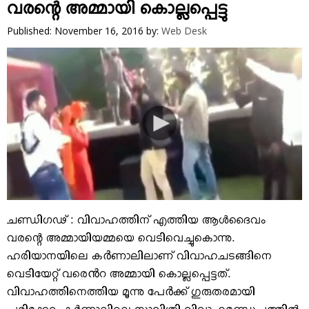
VIDEOS
വരന്റെ അമ്മായി കൊല്ലപ്പെട്ടു
YOUR SAY
Published: November 16, 2016
by:
Web Desk
COOKERY
KARSHAKAN
TOURS & TRAVEL
GREETINGS
CLASSIFIEDS
OBITUARY
ചണ്ഡിഗഢ് : വിവാഹത്തിന് എത്തിയ ആള്‍ദൈവം
വരന്റെ അമ്മായിയമ്മയെ വെടിവെച്ചുകൊന്നു.
ഹരിയാനയിലെ കർണാലിലാണ് വിവാഹചടങ്ങിനെ
വെടിയേറ്റ് വരെൻറ അമ്മായി കൊല്ലപ്പെട്ടത്.
വിവാഹത്തിനെത്തിയ മൂന്നു പേർക്ക് ഗുരുതരമായി