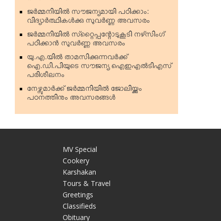
ജര്‍മ്മനിയില്‍ സൗജന്യമായി പഠിക്കാം:
വിദ്യാര്‍ത്ഥികള്‍ക്കു സുവര്‍ണ്ണ അവസരം
ജര്‍മ്മനിയില്‍ സ്‌റ്റൈപ്പന്റോടുകൂടി നഴ്‌സിംഗ്
പഠിക്കാന്‍ സുവര്‍ണ്ണ അവസരം
യു.എ.യില്‍ താമസിക്കുന്നവര്‍ക്ക്
ഐ.ഡി.പിയുടെ സൗജന്യ ഐഇഎല്‍ടിഎസ്
പരിശീലനം
നേഴ്സുമാര്‍ക്ക് ജര്‍മ്മനിയില്‍ ജോലിയ്ക്കും
പഠനത്തിനും അവസരങ്ങള്‍
MV Special
Cookery
Karshakan
e
Tours & Travel
Greetings
Classifieds
Obituary