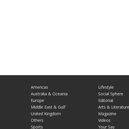
Americas
Lifestyle
Australia & Oceania
Social Sphere
Europe
Editorial
Middle East & Gulf
Arts & Literatur
United Kingdom
Magazine
Others
Videos
Sports
Your Say