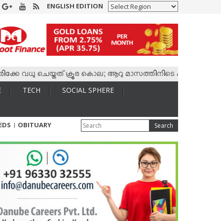
ENGLISH EDITION
വധു ചെയ്തത് ക്രൂര കൊല; ആറു മാസത്തിനിടെ കാമുകനുമായി 4,400 ക
E
TECH
SOCIAL SPHERE
IEDS
OBITUARY
Search