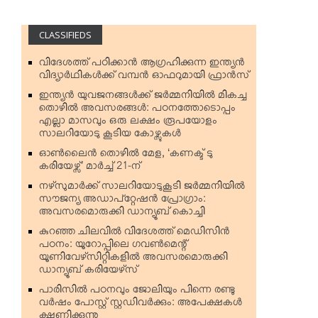
CLASSIFIEDS
വിദേശത്ത് പഠിക്കാന്‍ ആഗ്രഹിക്കുന്ന ഇന്ത്യന്‍
വിദ്യാര്‍ഥികള്‍ക്ക് വമ്പന്‍ ഓഫറുമായി ഫ്രാന്‍സ്
ഇന്ത്യന്‍ യുവജനങ്ങള്‍ക്ക് ജര്‍മ്മനിയില്‍ മികച്ച
തൊഴില്‍ അവസരങ്ങള്‍: പഠനത്തോടൊപ്പം
എല്ലാ മാസവും ഒരു ലക്ഷം രൂപയോളം
സാലറിയോടു കൂടിയ കോഴ്സുകള്‍
ഓണ്‍ലൈന്‍ തൊഴില്‍ മേള, ‘കണക്ട് ടു
കരിയേഴ്സ്’ മാര്‍ച്ച് 21-ന്
നഴ്‌സുമാര്‍ക്ക് സാലറിയോടുകൂടി ജര്‍മ്മനിയില്‍
സൗജന്യ അഡാപ്റ്റേഷന്‍ പ്രോഗ്രാം:
അവസരമൊരുക്കി ഡാന്യൂബ് കൊച്ചി
കുറഞ്ഞ ചിലവില്‍ വിദേശത്ത് മെഡിസിന്‍
പഠനം: യൂറോപ്പിലെ ഗവണ്‍മെന്റ്
യൂണിവേഴ്‌സിറ്റികളില്‍ അവസരമൊരുക്കി
ഡാന്യൂബ് കരിയേഴ്‌സ്
പാരിസില്‍ പഠനവും ജോലിയും പിന്നെ രണ്ടു
വര്‍ഷം പോസ്റ്റ് സ്റ്റഡിവര്‍ക്കും: അപേക്ഷകള്‍
ക്ഷണിക്കുന്നു