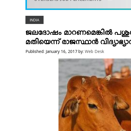
VIDEOS
YOUR SAY
INDIA
COOKERY
KARSHAKAN
ജലദോഷം മാറണമെങ്കില്‍ പശുവി
TOURS & TRAVEL
മതിയെന്ന് രാജസ്ഥാന്‍ വിദ്യാഭ്യാസ
GREETINGS
Published: January 16, 2017
by:
Web Desk
CLASSIFIEDS
OBITUARY