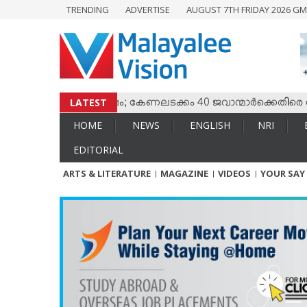
TRENDING
ADVERTISE
AUGUST 7TH FRIDAY 2026 GM
HOME
NEWS
ENGLISH
NRI
LATEST
 തമ്മില്‍ സംഘര്‍ഷം; കേണലടക്കം 40 ജവാന്മാര്‍ക്കെതിരെ വധശ്
ENTERTAINMENT
HOME
NEWS
ENGLISH
NRI
MV SPECIAL
EDITORIAL
SPORTS
ARTS & LITERATURE
MAGAZINE
VIDEOS
YOUR SAY
LIFESTYLE
TECH & AUTO
SOCIAL SPHERE
EDITORIAL
ARTS & LITERATURE
MAGAZINE