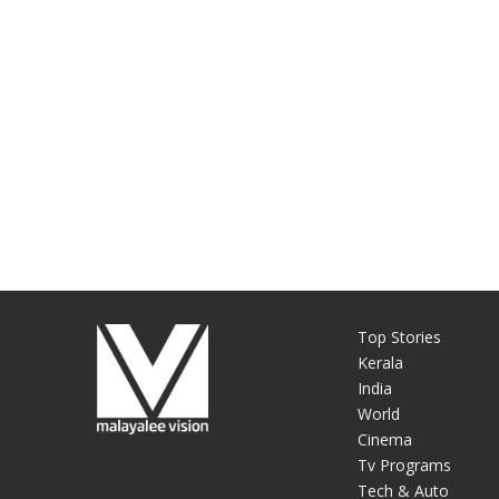
Top Stories
Kerala
India
World
Cinema
Tv Programs
Tech & Auto