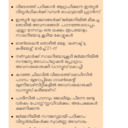
വിദേശത്ത് പഠിക്കാന്‍ ആഗ്രഹിക്കുന്ന ഇന്ത്യന്‍
വിദ്യാര്‍ഥികള്‍ക്ക് വമ്പന്‍ ഓഫറുമായി ഫ്രാന്‍സ്
ഇന്ത്യന്‍ യുവജനങ്ങള്‍ക്ക് ജര്‍മ്മനിയില്‍ മികച്ച
തൊഴില്‍ അവസരങ്ങള്‍: പഠനത്തോടൊപ്പം
എല്ലാ മാസവും ഒരു ലക്ഷം രൂപയോളം
സാലറിയോടു കൂടിയ കോഴ്സുകള്‍
ഓണ്‍ലൈന്‍ തൊഴില്‍ മേള, ‘കണക്ട് ടു
കരിയേഴ്സ്’ മാര്‍ച്ച് 21-ന്
നഴ്‌സുമാര്‍ക്ക് സാലറിയോടുകൂടി ജര്‍മ്മനിയില്‍
സൗജന്യ അഡാപ്റ്റേഷന്‍ പ്രോഗ്രാം:
അവസരമൊരുക്കി ഡാന്യൂബ് കൊച്ചി
കുറഞ്ഞ ചിലവില്‍ വിദേശത്ത് മെഡിസിന്‍
പഠനം: യൂറോപ്പിലെ ഗവണ്‍മെന്റ്
യൂണിവേഴ്‌സിറ്റികളില്‍ അവസരമൊരുക്കി
ഡാന്യൂബ് കരിയേഴ്‌സ്
പാരിസില്‍ പഠനവും ജോലിയും പിന്നെ രണ്ടു
വര്‍ഷം പോസ്റ്റ് സ്റ്റഡിവര്‍ക്കും: അപേക്ഷകള്‍
ക്ഷണിക്കുന്നു
ജര്‍മ്മനിയില്‍ സൗജന്യമായി പഠിക്കാം:
വിദ്യാര്‍ത്ഥികള്‍ക്കു സുവര്‍ണ്ണ അവസരം