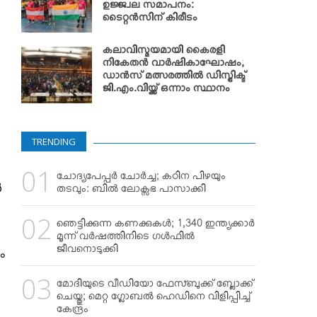
ഉജ്ജ്വല സമാപനം:
ടൈറ്റന്‍സിന് കിരീടം
കലാവിസ്മയമായി കൈരളി
നികേതന്‍ വാര്‍ഷികാഘോഷം;
ഡാന്‍സ് മത്സരത്തില്‍ ഡിസ്ട്രിക്ട്
ജി.എം.വിയ്ക്ക് ഒന്നാം സ്ഥാനം
TRENDING
,
ചോദ്യപേപ്പര്‍ ചോര്‍ച്ച; കഠിന പിഴയും
ൾ
തടവും: ബില്‍ ലോക്സഭ പാസാക്കി
ഞെട്ടിക്കുന്ന കണക്കുകള്‍; 1,340 ഇന്ത്യക്കാര്‍
മൂന്ന് വര്‍ഷത്തിനിടെ ഗള്‍ഫില്‍
ജീവനൊടുക്കി
ം
മോദിയുടെ വീഡിയോ ഫേസ്ബുക്ക് ബ്ലോക്ക്
ചെയ്തു; മെറ്റ ഗ്ലോബല്‍ ഹെഡിനെ വിളിപ്പിച്ച്
കേന്ദ്രം