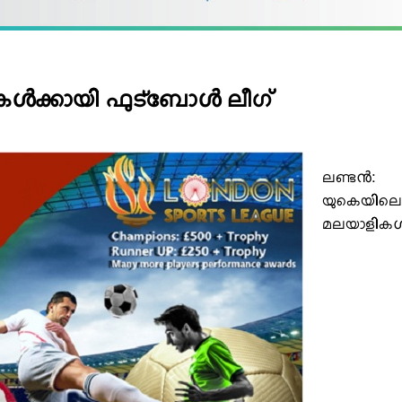
കൾക്കായി ഫുട്ബോൾ ലീഗ്
ലണ്ടൻ:
യുകെയിലെ
മലയാളിക