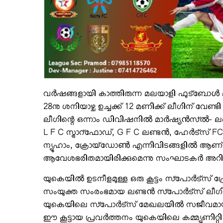
വർഷങ്ങളായി കാത്തിരുന്ന മലയാളി ഫുട്ബോൾ ലീ
28നു ശനിയാഴ്ച ഉച്ചക്ക് 12 മണിക്ക് ലീഗിന് വേണ്ടി
ലീഗിന്റെ ഒന്നാം ഡിവിഷനിൽ മാർഷ്യൻസ്ൽ- ലണ്
L F C സ്ട്രാറ്ഫോഡ്, G F C ലണ്ടൻ, ഹേർട്സ് FC
ന്യൂഹാം, ക്രോയ്ഡോൺ എന്നിവിടങ്ങളിൽ ആണ് നട
ആവേശഭരിതമായിരിക്കുമെന്നു സംഘാടകർ അറിയി
യുകെയിൽ ഉടനീളമുള്ള ഒരു കൂട്ടം സ്പോർട്സ് പ
സംയുക്ത സംരംഭമായ ലണ്ടൻ സ്പോർട്സ് ലീഗ
യുകെയിലെ സ്പോർട്സ് മേഖലയിൽ സജീവമായ പ്രവ
ഈ കൂട്ടായ പ്രവർത്തനം യുകെയിലെ കമ്മ്യൂ