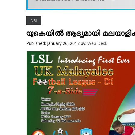
VIDEOS
YOUR SAY
NRI
COOKERY
KARSHAKAN
യുകെയിൽ ആദ്യമായി മലയാളി
TOURS & TRAVEL
Published: January 26, 2017
by:
Web Desk
GREETINGS
CLASSIFIEDS
OBITUARY