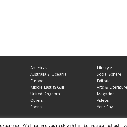
Americas
Lifestyle
Australia & Oceania
Social Sphere
Europe
Editorial
Middle East & Gulf
Arts & Literatur
United Kingdom
Magazine
Others
Videos
Sports
Your Say
xperience. We'll assume you're ok with this, but you can opt-out if y