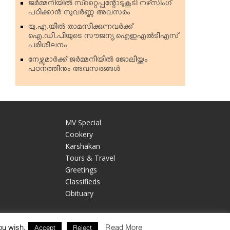
ജര്‍മ്മനിയില്‍ സ്‌റ്റൈപ്പന്റോടുകൂടി നഴ്‌സിംഗ്
പഠിക്കാന്‍ സുവര്‍ണ്ണ അവസരം
യു.എ.യില്‍ താമസിക്കുന്നവര്‍ക്ക്
ഐ.ഡി.പിയുടെ സൗജന്യ ഐഇഎല്‍ടിഎസ്
പരിശീലനം
നേഴ്സുമാര്‍ക്ക് ജര്‍മ്മനിയില്‍ ജോലിയ്ക്കും
പഠനത്തിനും അവസരങ്ങള്‍
MV Special
Cookery
Karshakan
e
Tours & Travel
Greetings
Classifieds
Obituary
ou wish.
Read More
Accept
Reject