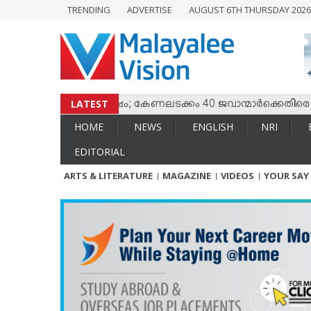
TRENDING
ADVERTISE
AUGUST 6TH THURSDAY 202
HOME
NEWS
ENGLISH
NRI
LATEST
 തമ്മില്‍ സംഘര്‍ഷം; കേണലടക്കം 40 ജവാന്മാര്‍ക്കെതിരെ വധശ്
ENTERTAINMENT
HOME
NEWS
ENGLISH
NRI
MV SPECIAL
EDITORIAL
SPORTS
ARTS & LITERATURE
MAGAZINE
VIDEOS
YOUR SAY
LIFESTYLE
TECH & AUTO
SOCIAL SPHERE
EDITORIAL
ARTS & LITERATURE
MAGAZINE