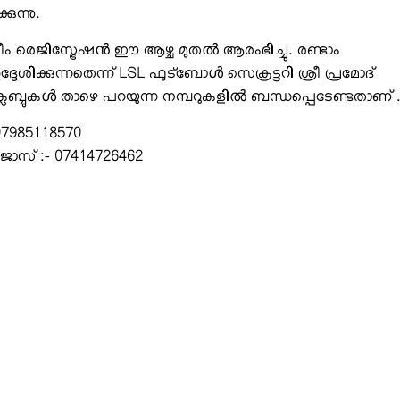
ുന്നു.
ം രെജിസ്ട്രേഷൻ ഈ ആഴ്ച മുതൽ ആരംഭിച്ചു. രണ്ടാം
ിക്കുന്നതെന്ന് LSL ഫുട്ബോൾ സെക്രട്ടറി ശ്രീ പ്രമോദ്
ള്ള ക്ലബ്ബുകൾ താഴെ പറയുന്ന നമ്പറുകളിൽ ബന്ധപ്പെടേണ്ടതാണ് 
 07985118570
ോസ് :- 07414726462