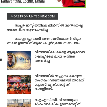
MORE FROM UNITED KINGDOM
അപ്പര്‍ ഓസ്ട്രിയയിലെ ലിന്‍സില്‍ അന്താരാഷ്ട്ര
യോഗ ദിനം ആഘോഷിച്ചു
കൊല്ലം പ്രവാസി അസോസിയേഷന്‍ ജില്ലാ
സമ്മേളനത്തിന് ആവേശപൂര്‍വ്വമായ സമാപനം
വിയന്നയിലെ കേരള ആയുര്‍വേദ
ഷോപ്പ് ഉടമ ലാല്‍ കരിങ്കട
ൾ
അന്തരിച്ചു
വിയന്നയില്‍ ബഹുസ്വരതയുടെ
സംഗമം: വര്‍ണാഭമായി 26-ാമത്
പ്രോസി എക്‌സോട്ടിക്
ഫെസ്റ്റിവല്‍
ഐ.എസ്.സി. വിയന്നയുടെ
45-ാം വാര്‍ഷിക ടൂര്‍ണമെന്റിന്