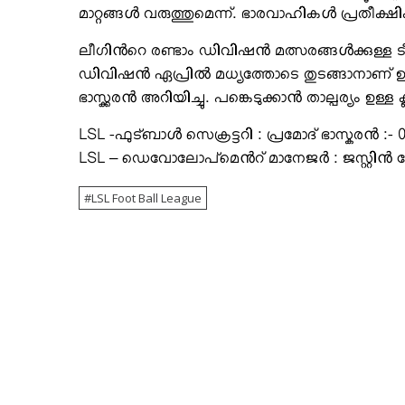
മാറ്റങ്ങൾ വരുത്തുമെന്ന്. ഭാരവാഹികൾ പ്രതീക്ഷിക്ക
ലീഗിൻറെ രണ്ടാം ഡിവിഷൻ മത്സരങ്ങൾക്കുള്ള ടീ
ഡിവിഷൻ ഏപ്രിൽ മധ്യത്തോടെ തുടങ്ങാനാണ് ഉദ്ദേശ
ഭാസ്ക്കരൻ അറിയിച്ചു. പങ്കെടുക്കാൻ താല്പര്യം ഉ
LSL -ഫുട്ബാൾ സെക്രട്ടറി : പ്രമോദ് ഭാസ്കരൻ :-
LSL – ഡെവോലോപ്മെൻറ് മാനേജർ : ജസ്റ്റിൻ ജ
LSL Foot Ball League