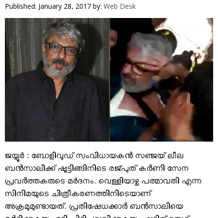
VIDEOS
Published: January 28, 2017
by:
Web Desk
YOUR SAY
COOKERY
KARSHAKAN
TOURS & TRAVEL
GREETINGS
CLASSIFIEDS
OBITUARY
ജയ്പൂര്‍ : ബോളിവുഡ് സംവിധായകൻ സഞ്ജയ് ലീല
ബൻസാലിക്ക് ഷൂട്ടിങ്ങിനിടെ രജ്പുത് കർണി സേന
പ്രവർത്തകരുടെ മര്‍ദനം. വെള്ളിയാഴ്ച പത്മാവതി എന്ന
സിനിമയുടെ ചിത്രീകരണത്തിനിടെയാണ്
അക്രമുമുണ്ടായത്. പ്രതിഷേധക്കാർ ബൻസാലിയെ