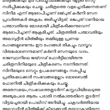
മർദ്ദിക്കുകയും മുടി പിടിച്ചുവലിക്കുകയും ഷൂട്ടിങ് സെറ്റ്
നശിപ്പിക്കുകയും ചെയ്തു. ചരിത്രത്തെ വളച്ചൊടിക്കുന്നതാണ്
സിനിമ എന്ന് ആരോപിച്ചാണ് രജ്പുത് കർണി സേന
പ്രവർത്തകർ അക്രമം അഴിച്ചുവിട്ടത്. രജപുത് റാണിയായ
പത്മാവതിയെ മോശമായി ചിത്രീകരിക്കുന്നുവെന്ന്
ആരോപിച്ചാണ് ആക്രമിച്ചത്. ചിത്രത്തില്‍ പത്മാവതിയും
അലാവുദ്ദീന്‍ ഖില്‍ജിയും തമ്മിലുള്ള പ്രണയ
രംഗങ്ങളുണ്ടെന്നും ഈ രംഗങ്ങള്‍ തികച്ചും വാസ്തവ
വിരുദ്ധമാണെന്നുമാണ് കര്‍ണി സേനയുടെ വാദം.
രാജസ്ഥാനിലെ ജയ്ഗഢ് ഫോർട്ടിലായിരുന്നു
ചരിത്രസിനിമയുടെ ചിത്രീകരണം നടന്നിരുന്നത്.
സിനിമയുടെ സെറ്റും ഉപകരണങ്ങളും നശപ്പിച്ച
പ്രതിഷേധക്കാർ സംഭവങ്ങളെല്ലാം മൊബൈൽ
ഫോണിൽ ചിത്രീകരിക്കുകയും ചെയ്തു.
അതേസമയം,സംഭവത്തെതുടർന്ന് കസ്റ്റഡിയിലെടുത്ത
അഞ്ചുപേരെ ആരും പരാതി നൽകാത്തതിനെ തുടർന്ന്
വിട്ടയച്ചതായി പൊലീസ് അറിയിച്ചു. ചക്രവർത്തിയായ
അലാവുദീൻ ഖിൽജിക്ക് കീഴടങ്ങാൻ തയ്യാറാകാതിരുന്ന