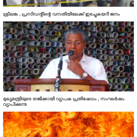
ശ്രീലങ്ക ; പ്രസിഡന്റിന്റെ വസതിയിലേക്ക് ഇരച്ചുകയറി ജനം
മുഖ്യമന്ത്രിയുടെ രാജിക്കായി വ്യാപക പ്രതിഷേധം ; സംഘര്‍ഷം
വ്യാപിക്കുന്നു