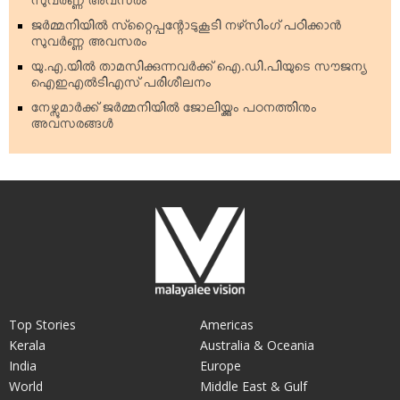
സുവര്‍ണ്ണ അവസരം
ജര്‍മ്മനിയില്‍ സ്‌റ്റൈപ്പന്റോടുകൂടി നഴ്‌സിംഗ് പഠിക്കാന്‍
സുവര്‍ണ്ണ അവസരം
യു.എ.യില്‍ താമസിക്കുന്നവര്‍ക്ക് ഐ.ഡി.പിയുടെ സൗജന്യ
ഐഇഎല്‍ടിഎസ് പരിശീലനം
നേഴ്സുമാര്‍ക്ക് ജര്‍മ്മനിയില്‍ ജോലിയ്ക്കും പഠനത്തിനും
അവസരങ്ങള്‍
Top Stories
Americas
Kerala
Australia & Oceania
India
Europe
World
Middle East & Gulf