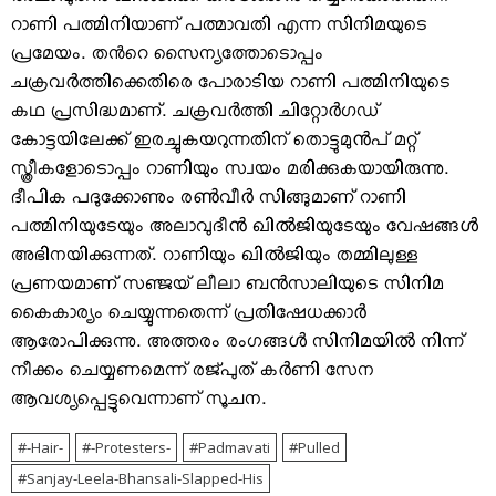
റാണി പത്മിനിയാണ് പത്മാവതി എന്ന സിനിമയുടെ
പ്രമേയം. തന്‍റെ സൈന്യത്തോടൊപ്പം
ചക്രവർത്തിക്കെതിരെ പോരാടിയ റാണി പത്മിനിയുടെ
കഥ പ്രസിദ്ധമാണ്. ചക്രവർത്തി ചിറ്റോർഗഡ്
കോട്ടയിലേക്ക് ഇരച്ചുകയറുന്നതിന് തൊട്ടുമുൻപ് മറ്റ്
സ്ത്രീകളോടൊപ്പം റാണിയും സ്വയം മരിക്കുകയായിരുന്നു.
ദീപിക പദുക്കോണും രൺവീർ സിങ്ങുമാണ് റാണി
പത്മിനിയുടേയും അലാവുദീൻ ഖിൽജിയുടേയും വേഷങ്ങൾ
അഭിനയിക്കുന്നത്. റാണിയും ഖിൽജിയും തമ്മിലുള്ള
പ്രണയമാണ് സഞ്ജയ് ലീലാ ബൻസാലിയുടെ സിനിമ
കൈകാര്യം ചെയ്യുന്നതെന്ന് പ്രതിഷേധക്കാർ
ആരോപിക്കുന്നു. അത്തരം രംഗങ്ങൾ സിനിമയിൽ നിന്ന്
നീക്കം ചെയ്യണമെന്ന് രജ്പുത് കർണി സേന
ആവശ്യപ്പെട്ടുവെന്നാണ് സൂചന.
-hair-
-protesters-
Padmavati
Pulled
Sanjay-Leela-Bhansali-Slapped-His