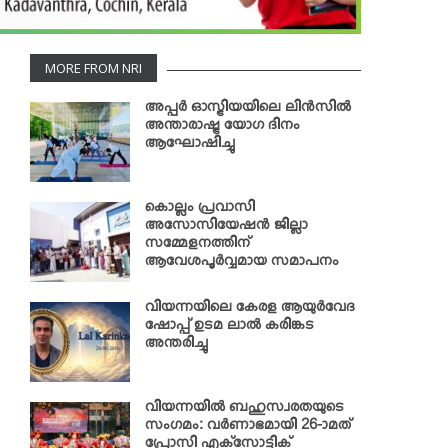
MORE FROM NRI
അപ്പര്‍ ഓസ്ട്രിയയിലെ ലിന്‍സില്‍
അന്താരാഷ്ട്ര യോഗ ദിനം
ആഘോഷിച്ചു
കൊല്ലം പ്രവാസി
അസോസിയേഷന്‍ ജില്ലാ
സമ്മേളനത്തിന്
ആവേശപൂര്‍വ്വമായ സമാപനം
വിയന്നയിലെ കേരള ആയുര്‍വേദ
ഷോപ്പ് ഉടമ ലാല്‍ കരിങ്കട
അന്തരിച്ചു
വിയന്നയില്‍ ബഹുസ്വരതയുടെ
സംഗമം: വര്‍ണാഭമായി 26-ാമത്
പ്രോസി എക്‌സോട്ടിക്