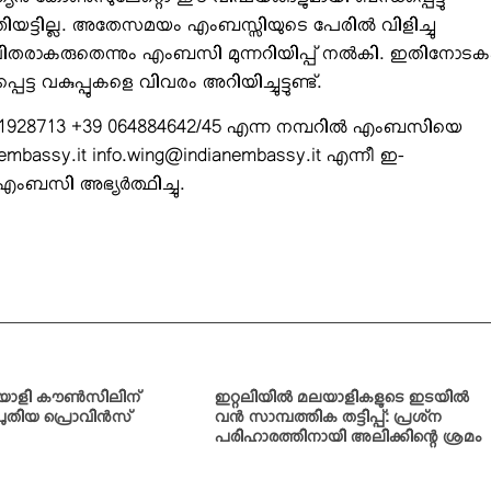
യന്‍ കോണ്‍സുലേറ്റൊ ഈ വിഷയങ്ങളുമായി ബന്ധപ്പെട്ടു
ട്ടില്ല. അതേസമയം എംബസ്സിയുടെ പേരില്‍ വിളിച്ചു
 വഞ്ചിതരാകരുതെന്നും എംബസി മുന്നറിയിപ്പ് നല്‍കി. ഇതിനോടക
 വകുപ്പുകളെ വിവരം അറിയിച്ചുട്ടുണ്ട്.
1928713 +39 064884642/45 എന്ന നമ്പറില്‍ എംബസിയെ
bassy.it info.wing@indianembassy.it എന്നീ ഇ-
ബസി അഭ്യര്‍ത്ഥിച്ചു.
യാളി കൗണ്‍സിലിന്
ഇറ്റലിയില്‍ മലയാളികളുടെ ഇടയില്‍
പുതിയ പ്രൊവിന്‍സ്
വന്‍ സാമ്പത്തിക തട്ടിപ്പ്: പ്രശ്‌ന
പരിഹാരത്തിനായി അലിക്കിന്റെ ശ്രമം