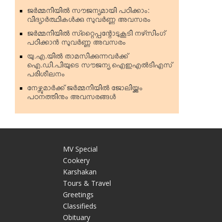
ജര്‍മ്മനിയില്‍ സൗജന്യമായി പഠിക്കാം:
വിദ്യാര്‍ത്ഥികള്‍ക്കു സുവര്‍ണ്ണ അവസരം
ജര്‍മ്മനിയില്‍ സ്‌റ്റൈപ്പന്റോടുകൂടി നഴ്‌സിംഗ്
പഠിക്കാന്‍ സുവര്‍ണ്ണ അവസരം
യു.എ.യില്‍ താമസിക്കുന്നവര്‍ക്ക്
ഐ.ഡി.പിയുടെ സൗജന്യ ഐഇഎല്‍ടിഎസ്
പരിശീലനം
നേഴ്സുമാര്‍ക്ക് ജര്‍മ്മനിയില്‍ ജോലിയ്ക്കും
പഠനത്തിനും അവസരങ്ങള്‍
MV Special
Cookery
Karshakan
e
Tours & Travel
Greetings
Classifieds
Obituary