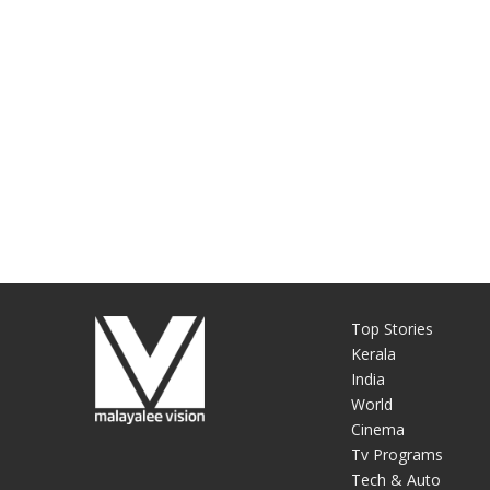
Top Stories
Kerala
India
World
Cinema
Tv Programs
Tech & Auto