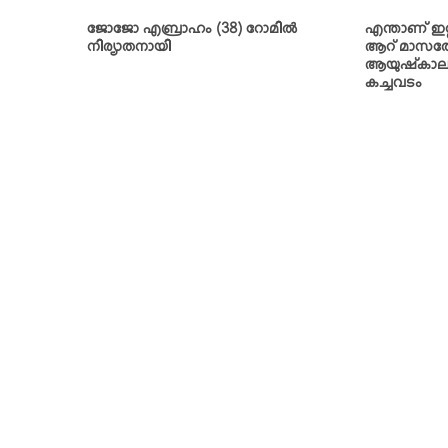
ജോജോ എബ്രാഹം (38) റോമില്‍
എന്താണ് ഇറ്
നിര്യാതനായി
ആറ് മാസത്തേയ
ആയുഷ്‌കാലത്തേ
കച്ചവടം