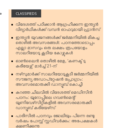
CLASSIFIEDS
ം
വിദേശത്ത് പഠിക്കാന്‍ ആഗ്രഹിക്കുന്ന ഇന്ത്യന്‍
വിദ്യാര്‍ഥികള്‍ക്ക് വമ്പന്‍ ഓഫറുമായി ഫ്രാന്‍സ്
ഇന്ത്യന്‍ യുവജനങ്ങള്‍ക്ക് ജര്‍മ്മനിയില്‍ മികച്ച
തൊഴില്‍ അവസരങ്ങള്‍: പഠനത്തോടൊപ്പം
എല്ലാ മാസവും ഒരു ലക്ഷം രൂപയോളം
സാലറിയോടു കൂടിയ കോഴ്സുകള്‍
ഓണ്‍ലൈന്‍ തൊഴില്‍ മേള, ‘കണക്ട് ടു
കരിയേഴ്സ്’ മാര്‍ച്ച് 21-ന്
നഴ്‌സുമാര്‍ക്ക് സാലറിയോടുകൂടി ജര്‍മ്മനിയില്‍
സൗജന്യ അഡാപ്റ്റേഷന്‍ പ്രോഗ്രാം:
അവസരമൊരുക്കി ഡാന്യൂബ് കൊച്ചി
കുറഞ്ഞ ചിലവില്‍ വിദേശത്ത് മെഡിസിന്‍
പഠനം: യൂറോപ്പിലെ ഗവണ്‍മെന്റ്
യൂണിവേഴ്‌സിറ്റികളില്‍ അവസരമൊരുക്കി
ഡാന്യൂബ് കരിയേഴ്‌സ്
പാരിസില്‍ പഠനവും ജോലിയും പിന്നെ രണ്ടു
വര്‍ഷം പോസ്റ്റ് സ്റ്റഡിവര്‍ക്കും: അപേക്ഷകള്‍
ക്ഷണിക്കുന്നു