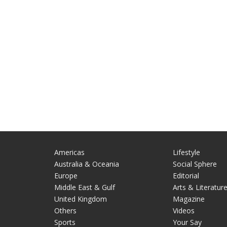
Americas
Lifestyle
Australia & Oceania
Social Sphere
Europe
Editorial
Middle East & Gulf
Arts & Literatur
United Kingdom
Magazine
Others
Videos
Sports
Your Say