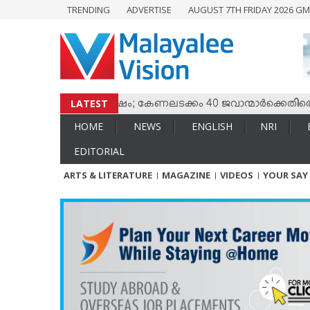
TRENDING
ADVERTISE
AUGUST 7TH FRIDAY 2026 GM
HOME
NEWS
ENGLISH
NRI
LATEST
ം തമ്മില്‍ സംഘര്‍ഷം; കേണലടക്കം 40 ജവാന്മാര്‍ക്കെതിരെ വധശ
ENTERTAINMENT
HOME
NEWS
ENGLISH
NRI
MV SPECIAL
EDITORIAL
SPORTS
ARTS & LITERATURE
MAGAZINE
VIDEOS
YOUR SAY
LIFESTYLE
TECH & AUTO
SOCIAL SPHERE
EDITORIAL
ARTS & LITERATURE
MAGAZINE