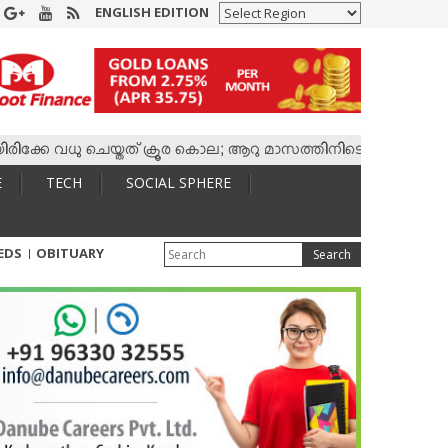
ENGLISH EDITION
 വധു ചെയ്തത് ക്രൂര കൊല; ആറു മാസത്തിനിടെ കാമുകനുമായി 4,400 
E
TECH
SOCIAL SPHERE
IEDS
OBITUARY
Search