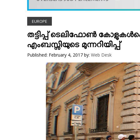
VIDEOS
YOUR SAY
EUROPE
COOKERY
KARSHAKAN
തട്ടിപ്പ് ടെലിഫോണ്‍ കോളുകള്‍ക്
TOURS & TRAVEL
എംബസ്സിയുടെ മുന്നറിയിപ്പ്
GREETINGS
Published: February 4, 2017
by:
Web Desk
CLASSIFIEDS
OBITUARY