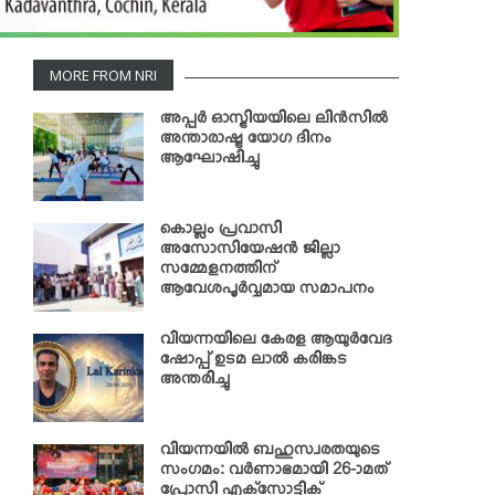
MORE FROM NRI
അപ്പര്‍ ഓസ്ട്രിയയിലെ ലിന്‍സില്‍
അന്താരാഷ്ട്ര യോഗ ദിനം
ആഘോഷിച്ചു
കൊല്ലം പ്രവാസി
അസോസിയേഷന്‍ ജില്ലാ
സമ്മേളനത്തിന്
ആവേശപൂര്‍വ്വമായ സമാപനം
വിയന്നയിലെ കേരള ആയുര്‍വേദ
ഷോപ്പ് ഉടമ ലാല്‍ കരിങ്കട
അന്തരിച്ചു
വിയന്നയില്‍ ബഹുസ്വരതയുടെ
സംഗമം: വര്‍ണാഭമായി 26-ാമത്
പ്രോസി എക്‌സോട്ടിക്