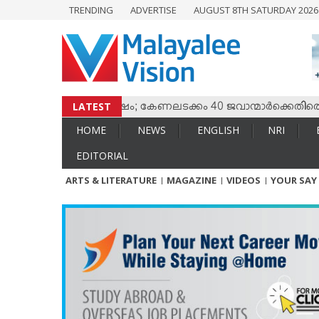
TRENDING
ADVERTISE
AUGUST 8TH SATURDAY 202
HOME
NEWS
ENGLISH
NRI
LATEST
ം തമ്മില്‍ സംഘര്‍ഷം; കേണലടക്കം 40 ജവാന്മാര്‍ക്കെതിരെ വധശ്
ENTERTAINMENT
HOME
NEWS
ENGLISH
NRI
MV SPECIAL
EDITORIAL
SPORTS
ARTS & LITERATURE
MAGAZINE
VIDEOS
YOUR SAY
LIFESTYLE
TECH & AUTO
SOCIAL SPHERE
EDITORIAL
ARTS & LITERATURE
MAGAZINE