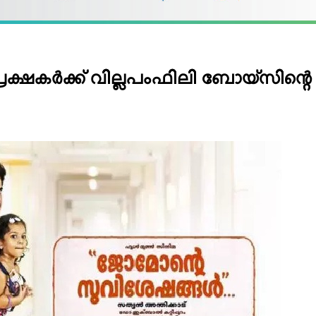
ക്ഷകര്‍ക്ക് വില്ലപംഫിലി ബോയ്‌സിന്റെ