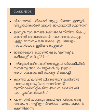
CLASSIFIEDS
വിദേശത്ത് പഠിക്കാന്‍ ആഗ്രഹിക്കുന്ന ഇന്ത്യന്‍
വിദ്യാര്‍ഥികള്‍ക്ക് വമ്പന്‍ ഓഫറുമായി ഫ്രാന്‍സ്
ഇന്ത്യന്‍ യുവജനങ്ങള്‍ക്ക് ജര്‍മ്മനിയില്‍ മികച്ച
തൊഴില്‍ അവസരങ്ങള്‍: പഠനത്തോടൊപ്പം
എല്ലാ മാസവും ഒരു ലക്ഷം രൂപയോളം
സാലറിയോടു കൂടിയ കോഴ്സുകള്‍
ഓണ്‍ലൈന്‍ തൊഴില്‍ മേള, ‘കണക്ട് ടു
കരിയേഴ്സ്’ മാര്‍ച്ച് 21-ന്
നഴ്‌സുമാര്‍ക്ക് സാലറിയോടുകൂടി ജര്‍മ്മനിയില്‍
സൗജന്യ അഡാപ്റ്റേഷന്‍ പ്രോഗ്രാം:
അവസരമൊരുക്കി ഡാന്യൂബ് കൊച്ചി
കുറഞ്ഞ ചിലവില്‍ വിദേശത്ത് മെഡിസിന്‍
പഠനം: യൂറോപ്പിലെ ഗവണ്‍മെന്റ്
യൂണിവേഴ്‌സിറ്റികളില്‍ അവസരമൊരുക്കി
ഡാന്യൂബ് കരിയേഴ്‌സ്
പാരിസില്‍ പഠനവും ജോലിയും പിന്നെ രണ്ടു
വര്‍ഷം പോസ്റ്റ് സ്റ്റഡിവര്‍ക്കും: അപേക്ഷകള്‍
ക്ഷണിക്കുന്നു