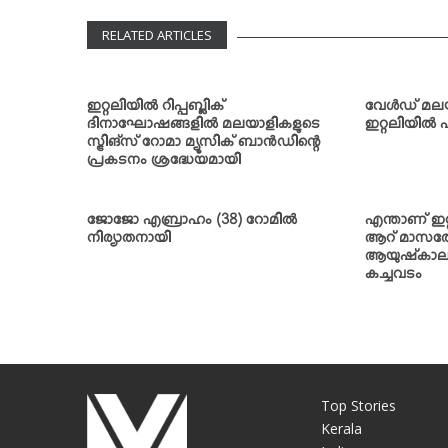
RELATED ARTICLES
ഇറ്റലിയില്‍ റിപ്പബ്ലിക്
വേള്‍ഡ് മല
ദിനാഘോഷങ്ങളില്‍ മലയാളികളുടെ
ഇറ്റലിയില്‍ 
സ്ട്രിങ്‌സ് റോമാ മ്യൂസിക് ബാന്‍ഡിന്റെ
പ്രകടനം ശ്രദ്ധേയമായി
ജോജോ എബ്രാഹം (38) റോമില്‍
എന്താണ് ഇറ്
നിര്യാതനായി
ആറ് മാസത്തേയ
ആയുഷ്‌കാലത്തേ
കച്ചവടം
Top Stories
Kerala