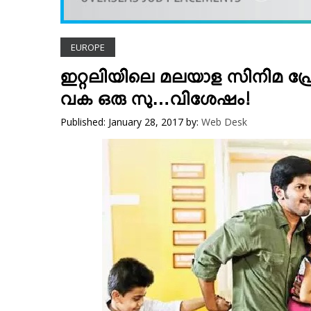
VIDEOS
YOUR SAY
EUROPE
COOKERY
KARSHAKAN
ഇറ്റലിയിലെ മലയാള സിനിമ പ്രേ
TOURS & TRAVEL
വക ഒരു സു…വിശേഷം!
GREETINGS
Published: January 28, 2017
by:
Web Desk
CLASSIFIEDS
OBITUARY