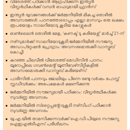
വിദേശത്ത് പഠിക്കാന്‍ ആഗ്രഹിക്കുന്ന ഇന്ത്യന്‍
വിദ്യാര്‍ഥികള്‍ക്ക് വമ്പന്‍ ഓഫറുമായി ഫ്രാന്‍സ്
ഇന്ത്യന്‍ യുവജനങ്ങള്‍ക്ക് ജര്‍മ്മനിയില്‍ മികച്ച തൊഴില്‍
അവസരങ്ങള്‍: പഠനത്തോടൊപ്പം എല്ലാ മാസവും ഒരു ലക്ഷം
രൂപയോളം സാലറിയോടു കൂടിയ കോഴ്സുകള്‍
ഓണ്‍ലൈന്‍ തൊഴില്‍ മേള, ‘കണക്ട് ടു കരിയേഴ്സ്’ മാര്‍ച്ച് 21-ന്
നഴ്‌സുമാര്‍ക്ക് സാലറിയോടുകൂടി ജര്‍മ്മനിയില്‍ സൗജന്യ
അഡാപ്റ്റേഷന്‍ പ്രോഗ്രാം: അവസരമൊരുക്കി ഡാന്യൂബ്
കൊച്ചി
കുറഞ്ഞ ചിലവില്‍ വിദേശത്ത് മെഡിസിന്‍ പഠനം:
യൂറോപ്പിലെ ഗവണ്‍മെന്റ് യൂണിവേഴ്‌സിറ്റികളില്‍
അവസരമൊരുക്കി ഡാന്യൂബ് കരിയേഴ്‌സ്
പാരിസില്‍ പഠനവും ജോലിയും പിന്നെ രണ്ടു വര്‍ഷം പോസ്റ്റ്
സ്റ്റഡിവര്‍ക്കും: അപേക്ഷകള്‍ ക്ഷണിക്കുന്നു
ജര്‍മ്മനിയില്‍ സൗജന്യമായി പഠിക്കാം: വിദ്യാര്‍ത്ഥികള്‍ക്കു
സുവര്‍ണ്ണ അവസരം
ജര്‍മ്മനിയില്‍ സ്‌റ്റൈപ്പന്റോടുകൂടി നഴ്‌സിംഗ് പഠിക്കാന്‍
സുവര്‍ണ്ണ അവസരം
യു.എ.യില്‍ താമസിക്കുന്നവര്‍ക്ക് ഐ.ഡി.പിയുടെ സൗജന്യ
ഐഇഎല്‍ടിഎസ് പരിശീലനം