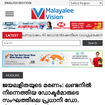
ENGLISH EDITION
HOME
NEWS
ENGLISH
NRI
LATEST
്‍ഷം; കേണലടക്കം 40 ജവാന്മാര്‍ക്കെതിരെ വധശ്രമക്കേസ്
ENTERTAINMENT
Search
MV SPECIAL
SPORTS
LIFESTYLE
TECH & AUTO
HEADLINE
SOCIAL SPHERE
EDITORIAL
ജയലളിതയുടെ മരണം: ലണ്ടനില്‍
ARTS & LITERATURE
നിന്നെത്തിയ ഡോക്ടര്‍മാരുടെ
MAGAZINE
സംഘത്തിലെ പ്രധാനി ഡോ.