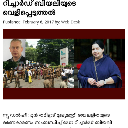
VIDEOS
റിച്ചാര്‍ഡ് ബിയലിയുടെ
YOUR SAY
വെളിപ്പെടുത്തല്‍
COOKERY
Published: February 6, 2017
by:
Web Desk
KARSHAKAN
TOURS & TRAVEL
GREETINGS
CLASSIFIEDS
OBITUARY
ന്യൂ ഡല്‍ഹി: മുന്‍ തമിഴ്നാട് മുഖ്യമന്ത്രി ജയലളിതയുടെ
മരണകാരണം സംബന്ധിച്ച് ഡോ റിച്ചാര്‍ഡ് ബിയലി