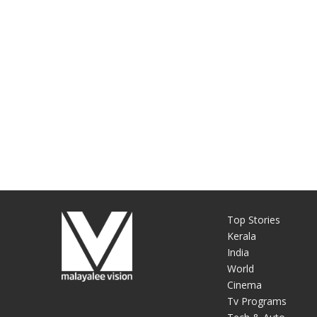
Top Stories
Kerala
India
World
Cinema
Tv Programs