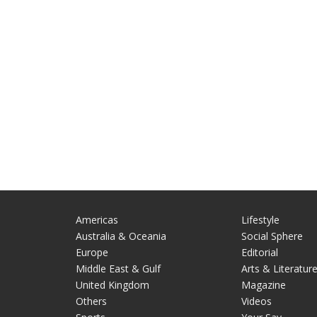
Americas
Lifestyle
Australia & Oceania
Social Sphere
Europe
Editorial
Middle East & Gulf
Arts & Literatur
United Kingdom
Magazine
Others
Videos