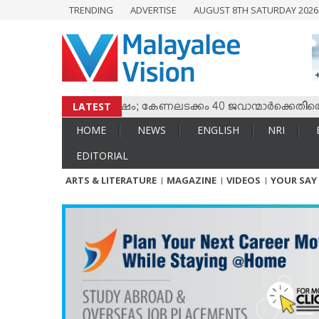
TRENDING
ADVERTISE
AUGUST 8TH SATURDAY 202
HOME
NEWS
ENGLISH
NRI
LATEST
ം തമ്മില്‍ സംഘര്‍ഷം; കേണലടക്കം 40 ജവാന്മാര്‍ക്കെതിരെ വധശ
ENTERTAINMENT
HOME
NEWS
ENGLISH
NRI
MV SPECIAL
EDITORIAL
SPORTS
ARTS & LITERATURE
MAGAZINE
VIDEOS
YOUR SAY
LIFESTYLE
TECH & AUTO
SOCIAL SPHERE
EDITORIAL
ARTS & LITERATURE
MAGAZINE