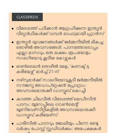
CLASSIFIEDS
വിദേശത്ത് പഠിക്കാന്‍ ആഗ്രഹിക്കുന്ന ഇന്ത്യന്‍
വിദ്യാര്‍ഥികള്‍ക്ക് വമ്പന്‍ ഓഫറുമായി ഫ്രാന്‍സ്
ഇന്ത്യന്‍ യുവജനങ്ങള്‍ക്ക് ജര്‍മ്മനിയില്‍ മികച്ച
തൊഴില്‍ അവസരങ്ങള്‍: പഠനത്തോടൊപ്പം
എല്ലാ മാസവും ഒരു ലക്ഷം രൂപയോളം
സാലറിയോടു കൂടിയ കോഴ്സുകള്‍
ഓണ്‍ലൈന്‍ തൊഴില്‍ മേള, ‘കണക്ട് ടു
കരിയേഴ്സ്’ മാര്‍ച്ച് 21-ന്
നഴ്‌സുമാര്‍ക്ക് സാലറിയോടുകൂടി ജര്‍മ്മനിയില്‍
സൗജന്യ അഡാപ്റ്റേഷന്‍ പ്രോഗ്രാം:
അവസരമൊരുക്കി ഡാന്യൂബ് കൊച്ചി
കുറഞ്ഞ ചിലവില്‍ വിദേശത്ത് മെഡിസിന്‍
പഠനം: യൂറോപ്പിലെ ഗവണ്‍മെന്റ്
യൂണിവേഴ്‌സിറ്റികളില്‍ അവസരമൊരുക്കി
ഡാന്യൂബ് കരിയേഴ്‌സ്
പാരിസില്‍ പഠനവും ജോലിയും പിന്നെ രണ്ടു
വര്‍ഷം പോസ്റ്റ് സ്റ്റഡിവര്‍ക്കും: അപേക്ഷകള്‍