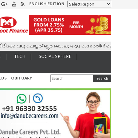
ENGLISH EDITION
 വധു ചെയ്തത് ക്രൂര കൊല; ആറു മാസത്തിനിടെ കാമുകനുമായി 4,400
E
TECH
SOCIAL SPHERE
IEDS
OBITUARY
Search