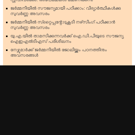
സ്റ്റഡിവര്‍ക്കും: അപേക്ഷകള്‍ ക്ഷണിക്കുന്നു
ജര്‍മ്മനിയില്‍ സൗജന്യമായി പഠിക്കാം: വിദ്യാര്‍ത്ഥികള്‍ക്കു
സുവര്‍ണ്ണ അവസരം
ജര്‍മ്മനിയില്‍ സ്‌റ്റൈപ്പന്റോടുകൂടി നഴ്‌സിംഗ് പഠിക്കാന്‍
സുവര്‍ണ്ണ അവസരം
യു.എ.യില്‍ താമസിക്കുന്നവര്‍ക്ക് ഐ.ഡി.പിയുടെ സൗജന്യ
ഐഇഎല്‍ടിഎസ് പരിശീലനം
നേഴ്സുമാര്‍ക്ക് ജര്‍മ്മനിയില്‍ ജോലിയ്ക്കും പഠനത്തിനും
അവസരങ്ങള്‍
Top Stories
Americas
Kerala
Australia & Oceania