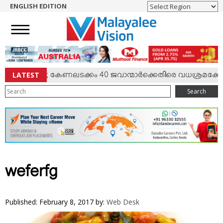
ENGLISH EDITION
HOME
NEWS
ENGLISH
NRI
LATEST
്‍ സംഘര്‍ഷം; കേണലടക്കം 40 ജവാന്മാര്‍ക്കെതിരെ വധശ്രമക്കേസ
ENTERTAINMENT
Search
MV SPECIAL
SPORTS
LIFESTYLE
TECH & AUTO
SOCIAL SPHERE
weferfg
EDITORIAL
ARTS & LITERATURE
Published: February 8, 2017
by:
Web Desk
MAGAZINE