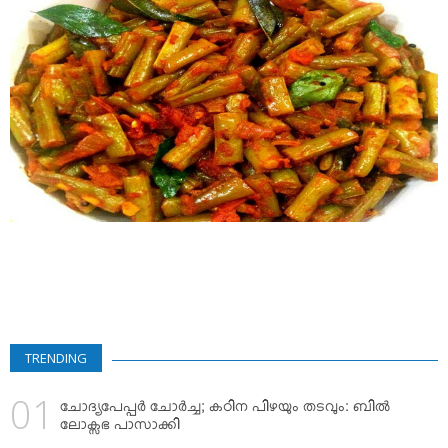
VIDEOS
YOUR SAY
COOKERY
KARSHAKAN
TOURS & TRAVEL
GREETINGS
CLASSIFIEDS
OBITUARY
TRENDING
ചോദ്യപേപ്പര്‍ ചോര്‍ച്ച; കഠിന പിഴയും തടവും: ബില്‍
ലോക്സഭ പാസാക്കി