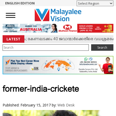
ENGLISH EDITION
HOME
NEWS
ENGLISH
NRI
LATEST
ല്‍ സംഘര്‍ഷം; കേണലടക്കം 40 ജവാന്മാര്‍ക്കെതിരെ വധശ്രമക്കേസ
ENTERTAINMENT
Search
MV SPECIAL
SPORTS
LIFESTYLE
TECH & AUTO
SOCIAL SPHERE
former-india-crickete
EDITORIAL
ARTS & LITERATURE
Published: February 15, 2017
by:
Web Desk
MAGAZINE