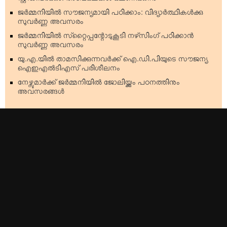
സ്റ്റഡിവര്‍ക്കും: അപേക്ഷകള്‍ ക്ഷണിക്കുന്നു
ജര്‍മ്മനിയില്‍ സൗജന്യമായി പഠിക്കാം: വിദ്യാര്‍ത്ഥികള്‍ക്കു
സുവര്‍ണ്ണ അവസരം
ജര്‍മ്മനിയില്‍ സ്‌റ്റൈപ്പന്റോടുകൂടി നഴ്‌സിംഗ് പഠിക്കാന്‍
സുവര്‍ണ്ണ അവസരം
യു.എ.യില്‍ താമസിക്കുന്നവര്‍ക്ക് ഐ.ഡി.പിയുടെ സൗജന്യ
ഐഇഎല്‍ടിഎസ് പരിശീലനം
നേഴ്സുമാര്‍ക്ക് ജര്‍മ്മനിയില്‍ ജോലിയ്ക്കും പഠനത്തിനും
അവസരങ്ങള്‍
Top Stories
Americas
Kerala
Australia & Oceania