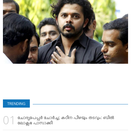
VIDEOS
YOUR SAY
COOKERY
KARSHAKAN
TOURS & TRAVEL
GREETINGS
CLASSIFIEDS
OBITUARY
TRENDING
ചോദ്യപേപ്പര്‍ ചോര്‍ച്ച; കഠിന പിഴയും തടവും: ബില്‍
ലോക്സഭ പാസാക്കി