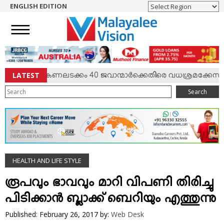
ENGLISH EDITION
HOME
NEWS
ENGLISH
NRI
LATEST
ര്‍ഷം; കേണലടക്കം 40 ജവാന്മാര്‍ക്കെതിരെ വധശ്രമക്കേസ്
ENTERTAINMENT
Search
MV SPECIAL
SPORTS
LIFESTYLE
TECH & AUTO
HEALTH AND LIFE STYLE
SOCIAL SPHERE
EDITORIAL
രൂപവും ഭാവവും മാറി വിപണി തിരിച്ചു
ARTS & LITERATURE
പിടിക്കാന്‍ ബ്ലാക്ക് ബെറിയും എത്തുന്നു
MAGAZINE
Published: February 26, 2017
by:
Web Desk