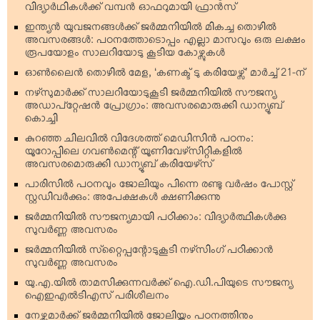
വിദ്യാര്‍ഥികള്‍ക്ക് വമ്പന്‍ ഓഫറുമായി ഫ്രാന്‍സ്
ഇന്ത്യന്‍ യുവജനങ്ങള്‍ക്ക് ജര്‍മ്മനിയില്‍ മികച്ച തൊഴില്‍
അവസരങ്ങള്‍: പഠനത്തോടൊപ്പം എല്ലാ മാസവും ഒരു ലക്ഷം
രൂപയോളം സാലറിയോടു കൂടിയ കോഴ്സുകള്‍
ഓണ്‍ലൈന്‍ തൊഴില്‍ മേള, ‘കണക്ട് ടു കരിയേഴ്സ്’ മാര്‍ച്ച് 21-ന്
നഴ്‌സുമാര്‍ക്ക് സാലറിയോടുകൂടി ജര്‍മ്മനിയില്‍ സൗജന്യ
അഡാപ്റ്റേഷന്‍ പ്രോഗ്രാം: അവസരമൊരുക്കി ഡാന്യൂബ്
കൊച്ചി
കുറഞ്ഞ ചിലവില്‍ വിദേശത്ത് മെഡിസിന്‍ പഠനം:
യൂറോപ്പിലെ ഗവണ്‍മെന്റ് യൂണിവേഴ്‌സിറ്റികളില്‍
അവസരമൊരുക്കി ഡാന്യൂബ് കരിയേഴ്‌സ്
പാരിസില്‍ പഠനവും ജോലിയും പിന്നെ രണ്ടു വര്‍ഷം പോസ്റ്റ്
സ്റ്റഡിവര്‍ക്കും: അപേക്ഷകള്‍ ക്ഷണിക്കുന്നു
ജര്‍മ്മനിയില്‍ സൗജന്യമായി പഠിക്കാം: വിദ്യാര്‍ത്ഥികള്‍ക്കു
സുവര്‍ണ്ണ അവസരം
ജര്‍മ്മനിയില്‍ സ്‌റ്റൈപ്പന്റോടുകൂടി നഴ്‌സിംഗ് പഠിക്കാന്‍
സുവര്‍ണ്ണ അവസരം
യു.എ.യില്‍ താമസിക്കുന്നവര്‍ക്ക് ഐ.ഡി.പിയുടെ സൗജന്യ
ഐഇഎല്‍ടിഎസ് പരിശീലനം
നേഴ്സുമാര്‍ക്ക് ജര്‍മ്മനിയില്‍ ജോലിയ്ക്കും പഠനത്തിനും