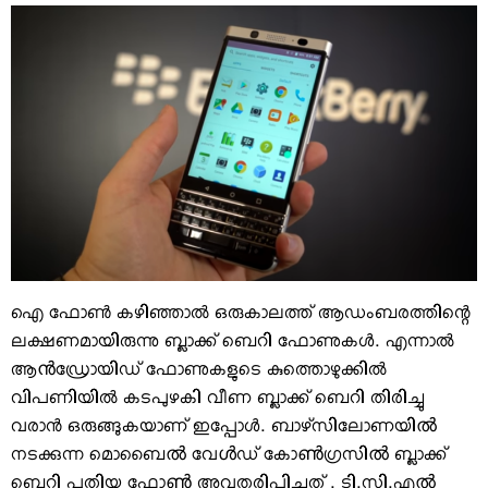
VIDEOS
YOUR SAY
COOKERY
KARSHAKAN
TOURS & TRAVEL
GREETINGS
CLASSIFIEDS
OBITUARY
ഐ ഫോണ്‍ കഴിഞ്ഞാല്‍ ഒരുകാലത്ത് ആഡംബരത്തിന്റെ
ലക്ഷണമായിരുന്നു ബ്ലാക്ക് ബെറി ഫോണുകള്‍. എന്നാല്‍
ആൻഡ്രോയിഡ് ഫോണുകളുടെ കുത്തൊഴുക്കില്‍
വിപണിയില്‍ കടപുഴകി വീണ ബ്ലാക്ക് ബെറി തിരിച്ചു
വരാന്‍ ഒരുങ്ങുകയാണ് ഇപ്പോള്‍. ബാഴ്​സിലോണയിൽ
നടക്കുന്ന മൊബൈൽ വേൾഡ്​ കോൺഗ്രസിൽ ബ്ലാക്ക്​
ബെറി പുതിയ ഫോൺ അവതരിപ്പിച്ചത്​​ . ടി.സി.എൽ