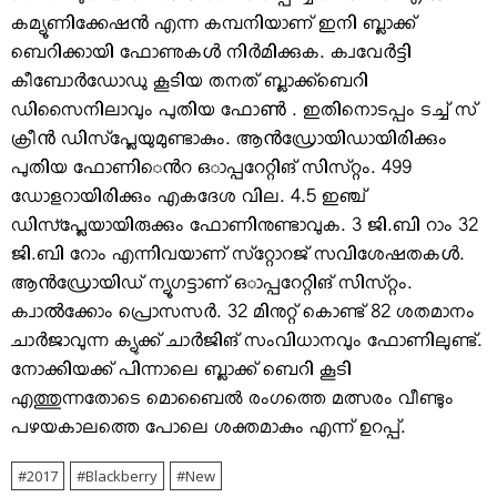
കമ്യൂണിക്കേഷൻ എന്ന കമ്പനിയാണ്​ ഇനി ബ്ലാക്ക്​
ബെറിക്കായി ഫോണുകൾ നിർമിക്കുക. ക്വവേർട്ടി
കീബോർഡോഡു കൂടിയ തനത്​ ബ്ലാക്ക്​ബെറി
ഡിസൈനിലാവും പുതിയ ഫോൺ . ഇതിനൊടപ്പം ടച്ച്​ സ്​
ക്രീൻ ഡിസ്​പ്ലേയുമുണ്ടാകും. ആൻഡ്രോയിഡായിരിക്കും
പുതിയ ഫോണി​െൻറ ഒാപ്പറേറ്റിങ്​ സിസ്​റ്റം. 499
ഡോളറായിരിക്കും എകദേശ വില. 4.5 ഇഞ്ച്​
ഡിസ്പ്ലേയായിരുക്കും ഫോണിനുണ്ടാവുക. 3 ജി.ബി റാം 32
ജി.ബി ​റോം എന്നിവയാണ്​ സ്​റ്റോറജ്​ സവിശേഷതകൾ.
ആൻഡ്രോയിഡ്​ ന്യൂഗട്ടാണ്​ ഒാപ്പറേറ്റിങ്​ സിസ്​റ്റം.
ക്വാൽക്കോം​ പ്രൊസസർ. 32 മിനുറ്റ്​ കൊണ്ട്​ 82 ശതമാനം
ചാർജാവുന്ന ക്യുക്ക്​ ചാർജിങ്​ സംവിധാനവും ഫോണിലുണ്ട്​​.
നോക്കിയക്ക് പിന്നാലെ ബ്ലാക്ക് ബെറി കൂടി
എത്തുന്നതോടെ മൊബൈല്‍ രംഗത്തെ മത്സരം വീണ്ടും
പഴയകാലത്തെ പോലെ ശക്തമാകും എന്ന് ഉറപ്പ്.
2017
Blackberry
New