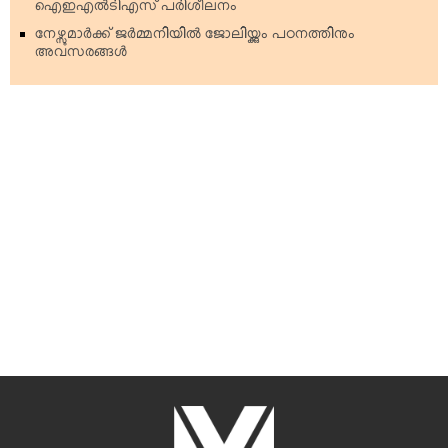
ഐഇഎല്‍ടിഎസ് പരിശീലനം
നേഴ്സുമാര്‍ക്ക് ജര്‍മ്മനിയില്‍ ജോലിയ്ക്കും പഠനത്തിനും
അവസരങ്ങള്‍