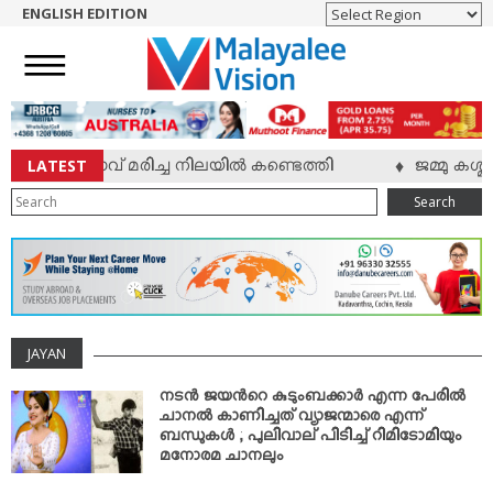
ENGLISH EDITION
HOME
NEWS
ENGLISH
NRI
LATEST
യാളി യുവാവ് മരിച്ച നിലയില്‍ കണ്ടെത്തി
ജമ്മു കശ്മ
♦
ENTERTAINMENT
Search
MV SPECIAL
SPORTS
LIFESTYLE
TECH & AUTO
JAYAN
SOCIAL SPHERE
EDITORIAL
നടന്‍ ജയന്‍റെ കുടുംബക്കാര്‍ എന്ന പേരില്‍
ചാനല്‍ കാണിച്ചത് വ്യാജന്മാരെ എന്ന്
ARTS & LITERATURE
ബന്ധുകള്‍ ; പുലിവാല് പിടിച്ച് റിമിടോമിയും
മനോരമ ചാനലും
MAGAZINE