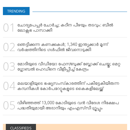
VIDEOS
YOUR SAY
TRENDING
COOKERY
ചോദ്യപേപ്പര്‍ ചോര്‍ച്ച; കഠിന പിഴയും തടവും: ബില്‍
KARSHAKAN
ലോക്സഭ പാസാക്കി
TOURS & TRAVEL
ഞെട്ടിക്കുന്ന കണക്കുകള്‍; 1,340 ഇന്ത്യക്കാര്‍ മൂന്ന്
GREETINGS
വര്‍ഷത്തിനിടെ ഗള്‍ഫില്‍ ജീവനൊടുക്കി
CLASSIFIEDS
മോദിയുടെ വീഡിയോ ഫേസ്ബുക്ക് ബ്ലോക്ക് ചെയ്തു; മെറ്റ
OBITUARY
ഗ്ലോബല്‍ ഹെഡിനെ വിളിപ്പിച്ച് കേന്ദ്രം
മലയാളിയുടെ ഭഷ്യസംസ്‌കാരത്തിന് പകിട്ടേകിയിരുന്ന
കമ്പനികള്‍ കോര്‍പറേറ്റുകളുടെ കൈകളിലേയ്ക്ക്
വിഴിഞ്ഞത്ത് 13,000 കോടിയുടെ വന്‍ വിദേശ നിക്ഷേപ
പദ്ധതിയുമായി അദാനിയും എംഎസ്‌സി ഗ്രൂപ്പും
CLASSIFIEDS