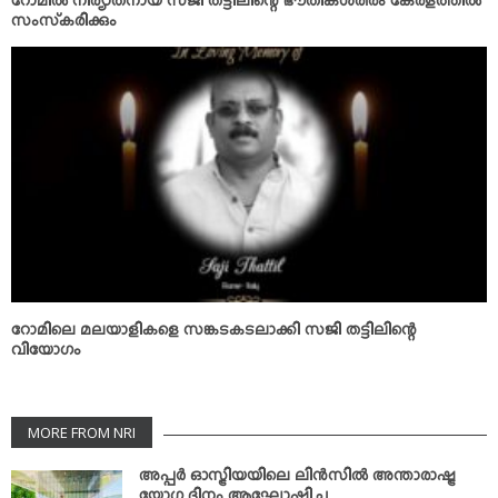
റോമില്‍ നിര്യാതനായ സജി തട്ടിലിന്റെ ഭൗതികശരീരം കേരളത്തില്‍
സംസ്‌കരിക്കും
റോമിലെ മലയാളികളെ സങ്കടകടലാക്കി സജി തട്ടിലിന്റെ
വിയോഗം
MORE FROM NRI
അപ്പര്‍ ഓസ്ട്രിയയിലെ ലിന്‍സില്‍ അന്താരാഷ്ട്ര