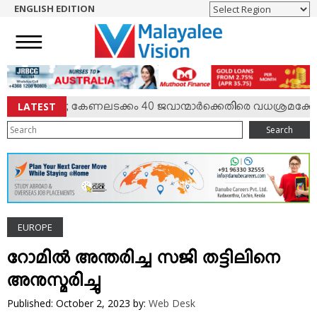
ENGLISH EDITION
HOME
NEWS
ENGLISH
NRI
LATEST
 സംഘര്‍ഷം; കേണലടക്കം 40 ജവാന്മാര്‍ക്കെതിരെ വധശ്രമക്കേസ്
ENTERTAINMENT
Search
MV SPECIAL
SPORTS
LIFESTYLE
TECH & AUTO
EUROPE
SOCIAL SPHERE
EDITORIAL
റോമില്‍ അന്തരിച്ച സജി തട്ടിലിനെ
ARTS & LITERATURE
അനുസ്മരിച്ചു
MAGAZINE
Published: October 2, 2023
by:
Web Desk