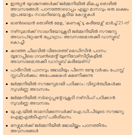
ഇന്ത്യന്‍ യുവജനങ്ങള്‍ക്ക് ജര്‍മ്മനിയില്‍ മികച്ച തൊഴില്‍
അവസരങ്ങള്‍: പഠനത്തോടൊപ്പം എല്ലാ മാസവും ഒരു ലക്ഷം
രൂപയോളം സാലറിയോടു കൂടിയ കോഴ്സുകള്‍
ഓണ്‍ലൈന്‍ തൊഴില്‍ മേള, ‘കണക്ട് ടു കരിയേഴ്സ്’ മാര്‍ച്ച് 21-ന്
നഴ്‌സുമാര്‍ക്ക് സാലറിയോടുകൂടി ജര്‍മ്മനിയില്‍ സൗജന്യ
അഡാപ്റ്റേഷന്‍ പ്രോഗ്രാം: അവസരമൊരുക്കി ഡാന്യൂബ്
കൊച്ചി
കുറഞ്ഞ ചിലവില്‍ വിദേശത്ത് മെഡിസിന്‍ പഠനം:
യൂറോപ്പിലെ ഗവണ്‍മെന്റ് യൂണിവേഴ്‌സിറ്റികളില്‍
അവസരമൊരുക്കി ഡാന്യൂബ് കരിയേഴ്‌സ്
പാരിസില്‍ പഠനവും ജോലിയും പിന്നെ രണ്ടു വര്‍ഷം പോസ്റ്റ്
സ്റ്റഡിവര്‍ക്കും: അപേക്ഷകള്‍ ക്ഷണിക്കുന്നു
ജര്‍മ്മനിയില്‍ സൗജന്യമായി പഠിക്കാം: വിദ്യാര്‍ത്ഥികള്‍ക്കു
സുവര്‍ണ്ണ അവസരം
ജര്‍മ്മനിയില്‍ സ്‌റ്റൈപ്പന്റോടുകൂടി നഴ്‌സിംഗ് പഠിക്കാന്‍
സുവര്‍ണ്ണ അവസരം
യു.എ.യില്‍ താമസിക്കുന്നവര്‍ക്ക് ഐ.ഡി.പിയുടെ സൗജന്യ
ഐഇഎല്‍ടിഎസ് പരിശീലനം
നേഴ്സുമാര്‍ക്ക് ജര്‍മ്മനിയില്‍ ജോലിയ്ക്കും പഠനത്തിനും
അവസരങ്ങള്‍