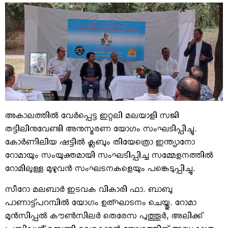
VIDEOS
YOUR SAY
COOKERY
KARSHAKAN
TOURS & TRAVEL
GREETINGS
CLASSIFIEDS
OBITUARY
അകാലത്തില്‍ വേര്‍പ്പെട്ട ഇറ്റലി മലയാളി സജി
തട്ടിലിനുവേണ്ടി അനുസ്മരണ യോഗം സംഘടിപ്പിച്ചു.
കോര്‍ണിലിയ ഷട്ടില്‍ ക്ലബും തിയേത്രൊ ഇന്ത്യാനോ
റോമായും സംയുക്തമായി സംഘടിപ്പിച്ച സമ്മേളനത്തില്‍
റോമിലുള്ള മുഴുവന്‍ സംഘടനകളെയും പങ്കെടുപ്പിച്ചു.
സീറോ മലബാര്‍ ഇടവക വികാരി ഫാ. ബാബു
പാണാട്ട്പറമ്പില്‍ യോഗം ഉത്ഘാടനം ചെയ്തു. റോമാ
മുന്‍സിപ്പല്‍ കൗണ്‍സിലര്‍ തെരേസ പുത്തൂര്‍, അലിക്ക്