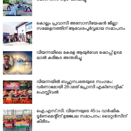
യോഗ ദിനം ആഘോഷിച്ചു
കൊല്ലം പ്രവാസി അസോസിയേഷന്‍ ജില്ലാ
സമ്മേളനത്തിന് ആവേശപൂര്‍വ്വമായ സമാപനം
വിയന്നയിലെ കേരള ആയുര്‍വേദ ഷോപ്പ് ഉടമ
ലാല്‍ കരിങ്കട അന്തരിച്ചു
വിയന്നയില്‍ ബഹുസ്വരതയുടെ സംഗമം:
വര്‍ണാഭമായി 26-ാമത് പ്രോസി എക്‌സോട്ടിക്
ഫെസ്റ്റിവല്‍
ഐ.എസ്.സി. വിയന്നയുടെ 45-ാം വാര്‍ഷിക
ടൂര്‍ണമെന്റിന് ഉജ്ജ്വല സമാപനം: ടൈറ്റന്‍സിന്
കിരീടം