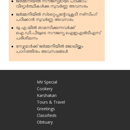
ജര്‍മ്മനിയില്‍ സൗജന്യമായി പഠിക്കാം:
വിദ്യാര്‍ത്ഥികള്‍ക്കു സുവര്‍ണ്ണ അവസരം
ജര്‍മ്മനിയില്‍ സ്‌റ്റൈപ്പന്റോടുകൂടി നഴ്‌സിംഗ്
പഠിക്കാന്‍ സുവര്‍ണ്ണ അവസരം
യു.എ.യില്‍ താമസിക്കുന്നവര്‍ക്ക്
ഐ.ഡി.പിയുടെ സൗജന്യ ഐഇഎല്‍ടിഎസ്
പരിശീലനം
നേഴ്സുമാര്‍ക്ക് ജര്‍മ്മനിയില്‍ ജോലിയ്ക്കും
പഠനത്തിനും അവസരങ്ങള്‍
MV Special
Cookery
Karshakan
e
Tours & Travel
Greetings
Classifieds
Obituary