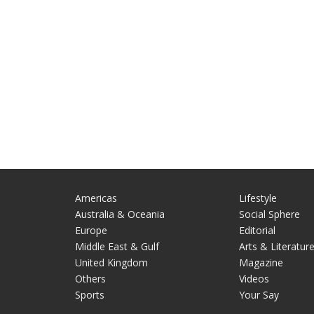
Americas
Lifestyle
Australia & Oceania
Social Sphere
Europe
Editorial
Middle East & Gulf
Arts & Literatur
United Kingdom
Magazine
Others
Videos
Sports
Your Say