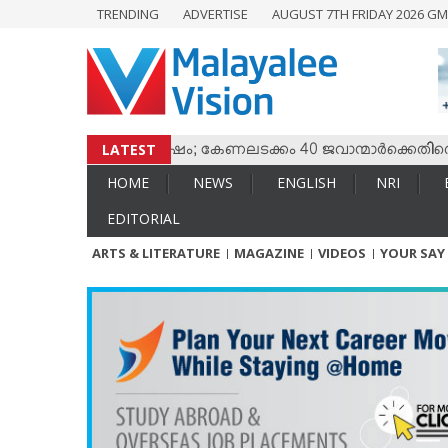
TRENDING
ADVERTISE
AUGUST 7TH FRIDAY 2026 GM
HOME
NEWS
ENGLISH
NRI
LATEST
ും തമ്മില്‍ സംഘര്‍ഷം; കേണലടക്കം 40 ജവാന്മാര്‍ക്കെതിരെ വധ
ENTERTAINMENT
HOME
NEWS
ENGLISH
NRI
MV SPECIAL
EDITORIAL
SPORTS
ARTS & LITERATURE
MAGAZINE
VIDEOS
YOUR SAY
LIFESTYLE
TECH & AUTO
SOCIAL SPHERE
EDITORIAL
ARTS & LITERATURE
MAGAZINE