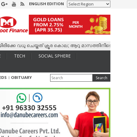
ENGLISH EDITION
േ വധു ചെയ്തത് ക്രൂര കൊല; ആറു മാസത്തിനിടെ കാമുകനുമായി 4,400
E
TECH
SOCIAL SPHERE
IEDS
OBITUARY
Search