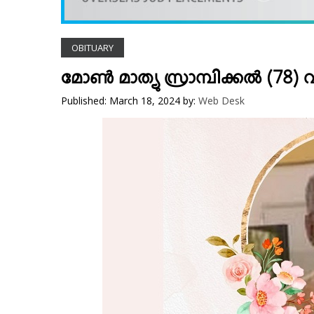
VIDEOS
YOUR SAY
OBITUARY
COOKERY
KARSHAKAN
മോണ്‍ മാത്യു സ്രാമ്പിക്കല്‍ (78)
TOURS & TRAVEL
Published: March 18, 2024
by:
Web Desk
GREETINGS
CLASSIFIEDS
OBITUARY