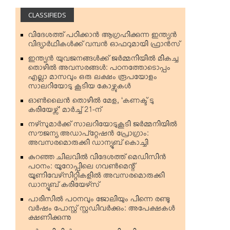
CLASSIFIEDS
വിദേശത്ത് പഠിക്കാന്‍ ആഗ്രഹിക്കുന്ന ഇന്ത്യന്‍
വിദ്യാര്‍ഥികള്‍ക്ക് വമ്പന്‍ ഓഫറുമായി ഫ്രാന്‍സ്
ഇന്ത്യന്‍ യുവജനങ്ങള്‍ക്ക് ജര്‍മ്മനിയില്‍ മികച്ച
തൊഴില്‍ അവസരങ്ങള്‍: പഠനത്തോടൊപ്പം
എല്ലാ മാസവും ഒരു ലക്ഷം രൂപയോളം
സാലറിയോടു കൂടിയ കോഴ്സുകള്‍
ഓണ്‍ലൈന്‍ തൊഴില്‍ മേള, ‘കണക്ട് ടു
കരിയേഴ്സ്’ മാര്‍ച്ച് 21-ന്
നഴ്‌സുമാര്‍ക്ക് സാലറിയോടുകൂടി ജര്‍മ്മനിയില്‍
സൗജന്യ അഡാപ്റ്റേഷന്‍ പ്രോഗ്രാം:
അവസരമൊരുക്കി ഡാന്യൂബ് കൊച്ചി
കുറഞ്ഞ ചിലവില്‍ വിദേശത്ത് മെഡിസിന്‍
പഠനം: യൂറോപ്പിലെ ഗവണ്‍മെന്റ്
യൂണിവേഴ്‌സിറ്റികളില്‍ അവസരമൊരുക്കി
ഡാന്യൂബ് കരിയേഴ്‌സ്
പാരിസില്‍ പഠനവും ജോലിയും പിന്നെ രണ്ടു
വര്‍ഷം പോസ്റ്റ് സ്റ്റഡിവര്‍ക്കും: അപേക്ഷകള്‍
ക്ഷണിക്കുന്നു