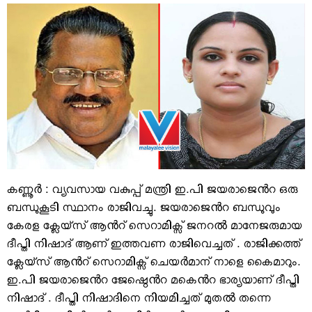
VIDEOS
YOUR SAY
COOKERY
KARSHAKAN
TOURS & TRAVEL
GREETINGS
CLASSIFIEDS
OBITUARY
കണ്ണൂർ : വ്യവസായ വകുപ്പ് മന്ത്രി ഇ.പി ജയരാജെൻറ ഒരു
ബന്ധുകൂടി സ്ഥാനം രാജിവച്ചു. ജയരാജെൻറ ബന്ധുവും
കേരള ക്ലേയ്സ് ആൻറ് സെറാമിക്സ് ജനറൽ മാനേജരുമായ
ദീപ്തി നിഷാദ് ആണ് ഇത്തവണ രാജിവെച്ചത് . രാജിക്കത്ത്
ക്ലേയ്സ് ആൻറ് സെറാമിക്സ് ചെയർമാന് നാളെ കൈമാറും.
ഇ.പി ജയരാജെൻറ ജേഷ്ഠെൻറ മകെൻറ ഭാര്യയാണ് ദീപ്തി
നിഷാദ് . ദീപ്തി നിഷാദിനെ നിയമിച്ചത് മുതൽ തന്നെ