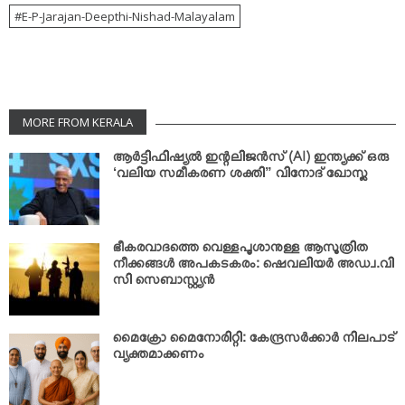
E-P-Jarajan-Deepthi-Nishad-Malayalam
MORE FROM KERALA
ആര്‍ട്ടിഫിഷ്യല്‍ ഇന്റലിജന്‍സ് (AI) ഇന്ത്യക്ക് ഒരു
‘വലിയ സമീകരണ ശക്തി” വിനോദ് ഖോസ്ല
ഭീകരവാദത്തെ വെള്ളപൂശാനുള്ള ആസൂത്രിത
നീക്കങ്ങള്‍ അപകടകരം: ഷെവലിയര്‍ അഡ്വ.വി
സി സെബാസ്റ്റ്യന്‍
മൈക്രോ മൈനോരിറ്റി: കേന്ദ്രസര്‍ക്കാര്‍ നിലപാട്
വ്യക്തമാക്കണം