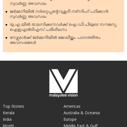
സുവര്‍ണ്ണ അവസരം
ജര്‍മ്മനിയില്‍ സ്‌റ്റൈപ്പന്റോടുകൂടി നഴ്‌സിംഗ് പഠിക്കാന്‍
സുവര്‍ണ്ണ അവസരം
യു.എ.യില്‍ താമസിക്കുന്നവര്‍ക്ക് ഐ.ഡി.പിയുടെ സൗജന്യ
ഐഇഎല്‍ടിഎസ് പരിശീലനം
നേഴ്സുമാര്‍ക്ക് ജര്‍മ്മനിയില്‍ ജോലിയ്ക്കും പഠനത്തിനും
അവസരങ്ങള്‍
Top Stories
Americas
Kerala
Australia & Oceania
India
Europe
World
Middle East & Gulf