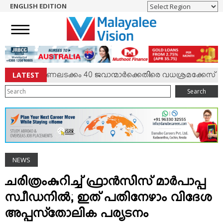
ENGLISH EDITION
HOME
NEWS
ENGLISH
NRI
LATEST
ഷം; കേണലടക്കം 40 ജവാന്മാര്‍ക്കെതിരെ വധശ്രമക്കേസ്
ENTERTAINMENT
Search
MV SPECIAL
SPORTS
LIFESTYLE
TECH & AUTO
NEWS
SOCIAL SPHERE
EDITORIAL
ചരിത്രംകുറിച്ച് ഫ്രാന്‍സിസ് മാര്‍പാപ്പ
ARTS & LITERATURE
സ്വീഡനില്‍; ഇത് പതിനേഴാം വിദേശ
MAGAZINE
അപ്പസ്‌തോലിക പര്യടനം