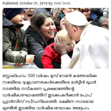
VIDEOS
Published: October 31, 2016
by:
Web Desk
YOUR SAY
COOKERY
KARSHAKAN
TOURS & TRAVEL
GREETINGS
CLASSIFIEDS
OBITUARY
സ്റ്റോക്‌ഹോം: 500 വര്‍ഷം മുമ്പ് റോമന്‍ കത്തോലിക്ക
സഭയിലെ ദുഷ്പ്രവണതകള്‍ക്കെതിരെ മാര്‍ട്ടിന്‍ ലൂഥര്‍
നടത്തിയ നവീകരണ പ്രക്ഷോഭത്തിന്റെ
വാര്‍ഷികാഘോഷത്തിന് തുടക്കംകുറിക്കാന്‍ പോപ്
ഫ്രാന്‍സിസ് സ്വീഡനിലത്തെി. ദക്ഷിണ നഗരമായ
ലൂണ്ടില്‍ തുടങ്ങിയ വാര്‍ഷികാഘോഷം അദ്ദേഹം