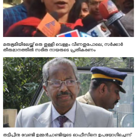
മരുഭൂമിയിലേയ്ക്ക് ഒരു തുള്ളി വെള്ളം വീണതുപോലെ; സര്‍ക്കാര്‍
തീരുമാനത്തില്‍ സരിത നായരുടെ പ്രതികരണം
തട്ടിപ്പിനു വേണ്ടി ഉമ്മന്‍ചാണ്ടിയുടെ ഓഫീസിനെ ഉപയോഗിച്ചെന്ന്