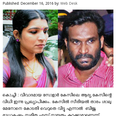
VIDEOS
Published: December 16, 2016
by:
Web Desk
YOUR SAY
COOKERY
KARSHAKAN
TOURS & TRAVEL
GREETINGS
CLASSIFIEDS
OBITUARY
കൊച്ചി : വിവാദമായ സോളാര്‍ കേസിലെ ആദ്യ കേസിന്റെ
വിധി ഇന്നു പ്രഖ്യാപിക്കും. കേസില്‍ സീരിയല്‍ താരം ശാലു
മേനോനെ കോടതി വെറുതെ വിട്ടു എന്നാല്‍ ബിജു