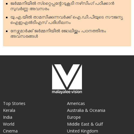
ജര്‍മ്മനിയില്‍ സ്‌റ്റൈപ്പന്റോടുകൂടി നഴ്‌സിംഗ് പഠിക്കാന്‍
സുവര്‍ണ്ണ അവസരം
യു.എ.യില്‍ താമസിക്കുന്നവര്‍ക്ക് ഐ.ഡി.പിയുടെ സൗജന്യ
ഐഇഎല്‍ടിഎസ് പരിശീലനം
നേഴ്സുമാര്‍ക്ക് ജര്‍മ്മനിയില്‍ ജോലിയ്ക്കും പഠനത്തിനും
അവസരങ്ങള്‍
Top Stories
Americas
Kerala
Australia & Oceania
India
Europe
World
Middle East & Gulf
Cinema
United Kingdom