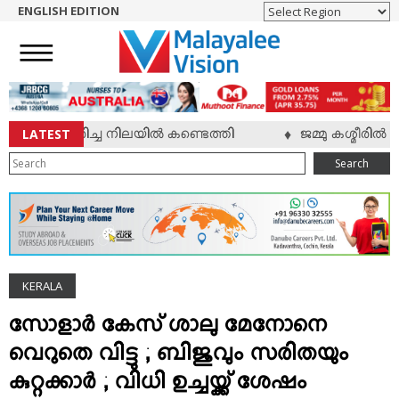
ENGLISH EDITION
HOME
NEWS
ENGLISH
NRI
LATEST
് മരിച്ച നിലയില്‍ കണ്ടെത്തി
ജമ്മു കശ്മീരില്‍ സൈന
♦
ENTERTAINMENT
Search
MV SPECIAL
SPORTS
LIFESTYLE
TECH & AUTO
KERALA
SOCIAL SPHERE
EDITORIAL
സോളാര്‍ കേസ് ശാലു മേനോനെ
ARTS & LITERATURE
വെറുതെ വിട്ടു ; ബിജുവും സരിതയും
MAGAZINE
കുറ്റക്കാര്‍ ; വിധി ഉച്ചയ്ക്ക് ശേഷം