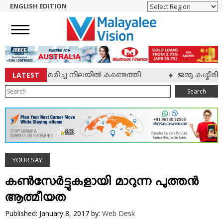
ENGLISH EDITION
HOME
NEWS
ENGLISH
NRI
LATEST
 യുവാവ് മരിച്ച നിലയില്‍ കണ്ടെത്തി
ജമ്മു കശ്മീരില
♦
ENTERTAINMENT
Search
MV SPECIAL
SPORTS
LIFESTYLE
TECH & AUTO
YOUR SAY
SOCIAL SPHERE
EDITORIAL
കണ്‍സേര്‍ട്ടുകളായി മാറുന്ന പുത്തന്‍
ARTS & LITERATURE
ആത്മീയത
MAGAZINE
Published: January 8, 2017
by:
Web Desk