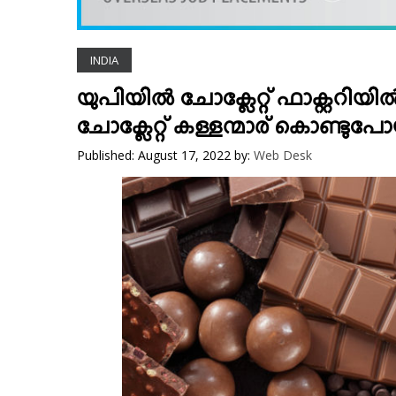
VIDEOS
YOUR SAY
INDIA
COOKERY
KARSHAKAN
യുപിയില്‍ ചോക്ലേറ്റ് ഫാക്റ്ററി
TOURS & TRAVEL
ചോക്ലേറ്റ് കള്ളന്മാര് കൊണ്ടുപ
GREETINGS
Published: August 17, 2022
by:
Web Desk
CLASSIFIEDS
OBITUARY