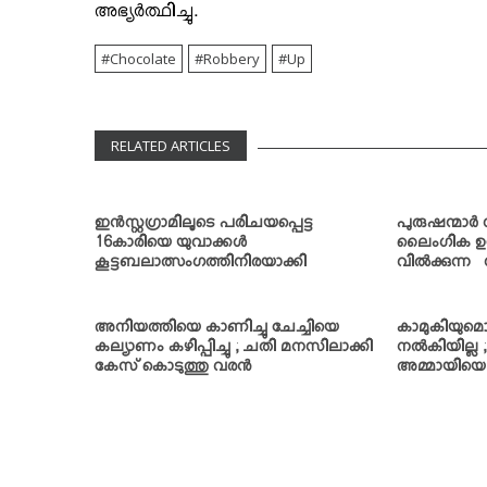
അഭ്യര്‍ത്ഥിച്ചു.
Chocolate
Robbery
Up
RELATED ARTICLES
ഇന്‍സ്റ്റഗ്രാമിലൂടെ പരിചയപ്പെട്ട
പുരുഷന്മാര്‍ 
16കാരിയെ യുവാക്കള്‍
ലൈംഗിക ഉത്
കൂട്ടബലാത്സംഗത്തിനിരയാക്കി
വില്‍ക്കുന്
അനിയത്തിയെ കാണിച്ചു ചേച്ചിയെ
കാമുകിയുമൊത
കല്യാണം കഴിപ്പിച്ചു ; ചതി മനസിലാക്കി
നല്‍കിയില്ല 
കേസ് കൊടുത്തു വരന്‍
അമ്മായിയെ 