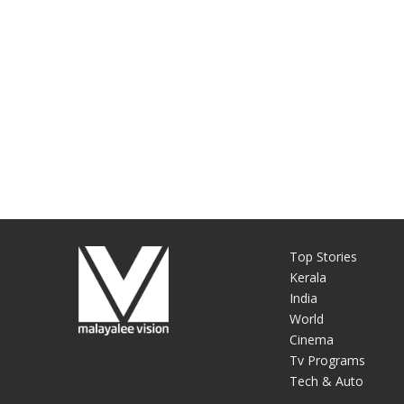
Top Stories
Kerala
India
World
Cinema
Tv Programs
Tech & Auto