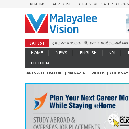
TRENDING
ADVERTISE
AUGUST 8TH SATURDAY 202
HOME
NEWS
ENGLISH
NRI
LATEST
 തമ്മില്‍ സംഘര്‍ഷം; കേണലടക്കം 40 ജവാന്മാര്‍ക്കെതിരെ വധശ്
ENTERTAINMENT
HOME
NEWS
ENGLISH
NRI
MV SPECIAL
EDITORIAL
SPORTS
ARTS & LITERATURE
MAGAZINE
VIDEOS
YOUR SAY
LIFESTYLE
TECH & AUTO
SOCIAL SPHERE
EDITORIAL
ARTS & LITERATURE
MAGAZINE