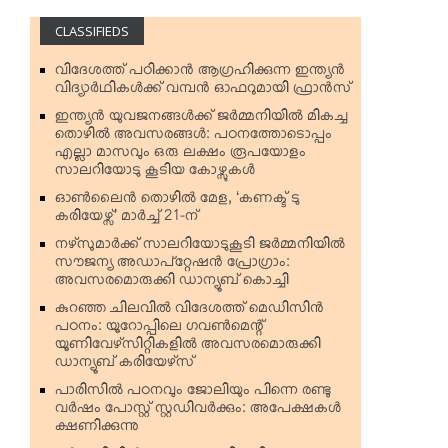
CLASSIFIEDS
വിദേശത്ത് പഠിക്കാന്‍ ആഗ്രഹിക്കുന്ന ഇന്ത്യന്‍
വിദ്യാര്‍ഥികള്‍ക്ക് വമ്പന്‍ ഓഫറുമായി ഫ്രാന്‍സ്
ഇന്ത്യന്‍ യുവജനങ്ങള്‍ക്ക് ജര്‍മ്മനിയില്‍ മികച്ച
തൊഴില്‍ അവസരങ്ങള്‍: പഠനത്തോടൊപ്പം
എല്ലാ മാസവും ഒരു ലക്ഷം രൂപയോളം
സാലറിയോടു കൂടിയ കോഴ്സുകള്‍
ഓണ്‍ലൈന്‍ തൊഴില്‍ മേള, ‘കണക്ട് ടു
കരിയേഴ്സ്’ മാര്‍ച്ച് 21-ന്
നഴ്‌സുമാര്‍ക്ക് സാലറിയോടുകൂടി ജര്‍മ്മനിയില്‍
സൗജന്യ അഡാപ്റ്റേഷന്‍ പ്രോഗ്രാം:
അവസരമൊരുക്കി ഡാന്യൂബ് കൊച്ചി
കുറഞ്ഞ ചിലവില്‍ വിദേശത്ത് മെഡിസിന്‍
പഠനം: യൂറോപ്പിലെ ഗവണ്‍മെന്റ്
യൂണിവേഴ്‌സിറ്റികളില്‍ അവസരമൊരുക്കി
ഡാന്യൂബ് കരിയേഴ്‌സ്
പാരിസില്‍ പഠനവും ജോലിയും പിന്നെ രണ്ടു
വര്‍ഷം പോസ്റ്റ് സ്റ്റഡിവര്‍ക്കും: അപേക്ഷകള്‍
ക്ഷണിക്കുന്നു