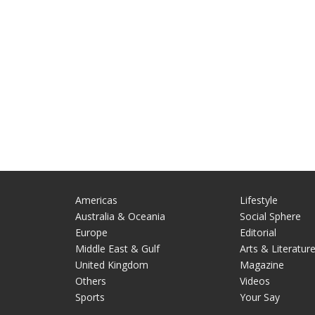
Americas
Lifestyle
Australia & Oceania
Social Sphere
Europe
Editorial
Middle East & Gulf
Arts & Literatur
United Kingdom
Magazine
Others
Videos
Sports
Your Say