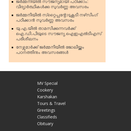
ജര്‍മ്മനിയില്‍ സൗജന്യമായി പഠിക്കാം:
വിദ്യാര്‍ത്ഥികള്‍ക്കു സുവര്‍ണ്ണ അവസരം
ജര്‍മ്മനിയില്‍ സ്‌റ്റൈപ്പന്റോടുകൂടി നഴ്‌സിംഗ്
പഠിക്കാന്‍ സുവര്‍ണ്ണ അവസരം
യു.എ.യില്‍ താമസിക്കുന്നവര്‍ക്ക്
ഐ.ഡി.പിയുടെ സൗജന്യ ഐഇഎല്‍ടിഎസ്
പരിശീലനം
നേഴ്സുമാര്‍ക്ക് ജര്‍മ്മനിയില്‍ ജോലിയ്ക്കും
പഠനത്തിനും അവസരങ്ങള്‍
MV Special
Cookery
Karshakan
e
Tours & Travel
Greetings
Classifieds
Obituary