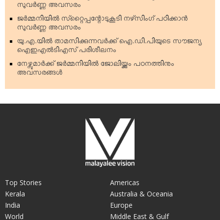
സുവര്‍ണ്ണ അവസരം
ജര്‍മ്മനിയില്‍ സ്‌റ്റൈപ്പന്റോടുകൂടി നഴ്‌സിംഗ് പഠിക്കാന്‍
സുവര്‍ണ്ണ അവസരം
യു.എ.യില്‍ താമസിക്കുന്നവര്‍ക്ക് ഐ.ഡി.പിയുടെ സൗജന്യ
ഐഇഎല്‍ടിഎസ് പരിശീലനം
നേഴ്സുമാര്‍ക്ക് ജര്‍മ്മനിയില്‍ ജോലിയ്ക്കും പഠനത്തിനും
അവസരങ്ങള്‍
Top Stories
Americas
Kerala
Australia & Oceania
India
Europe
World
Middle East & Gulf