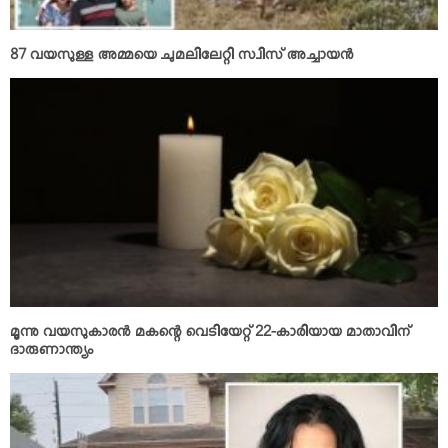
87 വയസുള്ള അമ്മയെ ചുമലിലേറ്റി സ്വിസ് അച്ചായന്‍
മൂന്നു വയസുകാരന്‍ മകന്റെ വെടിയേറ്റ് 22-കാരിയായ മാതാവിന്
ദാരുണാന്ത്യം