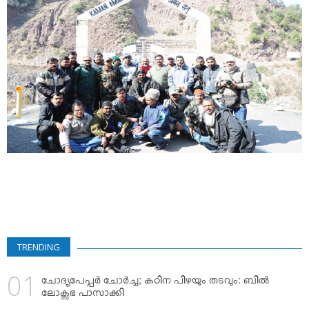
VIDEOS
YOUR SAY
COOKERY
KARSHAKAN
TOURS & TRAVEL
GREETINGS
CLASSIFIEDS
OBITUARY
TRENDING
ചോദ്യപേപ്പര്‍ ചോര്‍ച്ച; കഠിന പിഴയും തടവും: ബില്‍
ലോക്സഭ പാസാക്കി