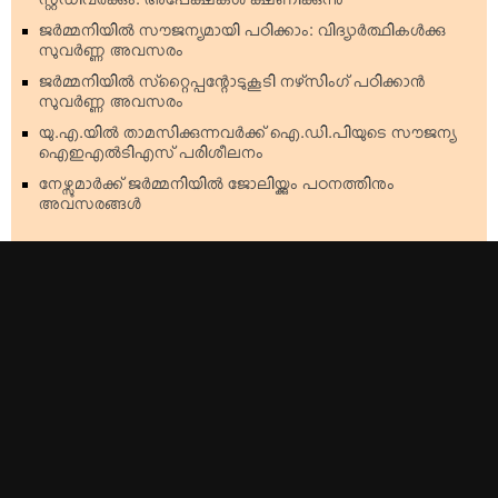
സ്റ്റഡിവര്‍ക്കും: അപേക്ഷകള്‍ ക്ഷണിക്കുന്നു
ജര്‍മ്മനിയില്‍ സൗജന്യമായി പഠിക്കാം: വിദ്യാര്‍ത്ഥികള്‍ക്കു
സുവര്‍ണ്ണ അവസരം
ജര്‍മ്മനിയില്‍ സ്‌റ്റൈപ്പന്റോടുകൂടി നഴ്‌സിംഗ് പഠിക്കാന്‍
സുവര്‍ണ്ണ അവസരം
യു.എ.യില്‍ താമസിക്കുന്നവര്‍ക്ക് ഐ.ഡി.പിയുടെ സൗജന്യ
ഐഇഎല്‍ടിഎസ് പരിശീലനം
നേഴ്സുമാര്‍ക്ക് ജര്‍മ്മനിയില്‍ ജോലിയ്ക്കും പഠനത്തിനും
അവസരങ്ങള്‍
Top Stories
Americas
Kerala
Australia & Oceania